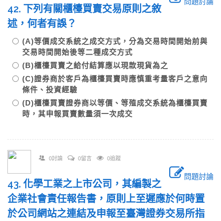
問題討論
42. 下列有關櫃檯買賣交易原則之敘
述，何者有誤？
(A)等價成交系統之成交方式，分為交易時間開始前與
交易時間開始後等二種成交方式
(B)櫃檯買賣之給付結算應以現款現貨為之
(C)證券商於客戶為櫃檯買賣時應慎重考量客戶之意向
條件、投資經驗
(D)櫃檯買賣證券商以等價、等殖成交系統為櫃檯買賣
時，其申報買賣數量須一次成交
0討論
0留言
0追蹤
問題討論
43. 化學工業之上市公司，其編製之
企業社會責任報告書，原則上至遲應於何時置
於公司網站之連結及申報至臺灣證券交易所指