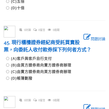
(C)五倍
(D)十倍
0討論
0留言
0追蹤
問題討論
45. 現行櫃檯證券經紀商受託買賣股
票，向委託人收付款券採下列何者方式？
(A)客戶與客戶自行支付
(B)由買方證券商向賣方證券商辦理
(C)由賣方證券商向買方證券商辦理
(D)帳簿劃撥
0討論
0留言
0追蹤