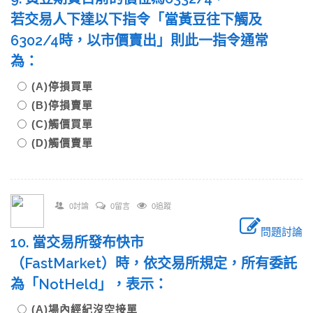
若交易人下達以下指令「當黃豆往下觸及
6302/4時，以市價賣出」則此一指令通常
為：
(A)停損買單
(B)停損賣單
(C)觸價買單
(D)觸價賣單
0討論
0留言
0追蹤
問題討論
10. 當交易所發布快市
（FastMarket）時，依交易所規定，所有委託
為「NotHeld」，表示：
(A)場內經紀沒空接單