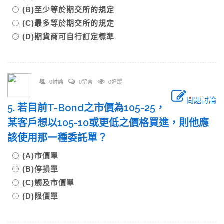
(B)至少等於期交所的規定
(C)最多等於期交所的規定
(D)期貨商可自行訂定標準
0討論
0留言
0追蹤
問題討論
5. 若目前T-Bond之市價為105-25，
某客戶想以105-10或更低之價格買進，則他應
該使用那一種委託單？
(A)市價單
(B)停損單
(C)觸及市價單
(D)限價單