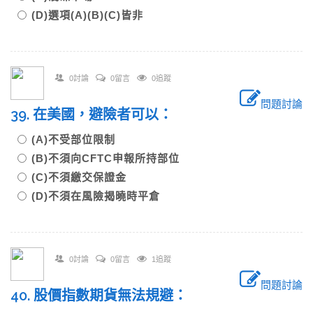
(D)選項(A)(B)(C)皆非
0討論
0留言
0追蹤
問題討論
39. 在美國，避險者可以：
(A)不受部位限制
(B)不須向CFTC申報所持部位
(C)不須繳交保證金
(D)不須在風險揭曉時平倉
0討論
0留言
1追蹤
問題討論
40. 股價指數期貨無法規避：