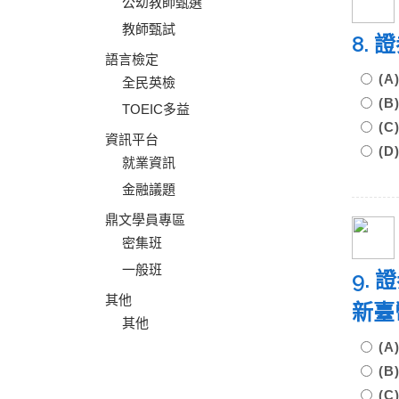
公幼教師甄選
教師甄試
8.
語言檢定
(
全民英檢
(
TOEIC多益
(
資訊平台
(
就業資訊
金融議題
鼎文學員專區
密集班
一般班
9.
其他
新
其他
(
(
(