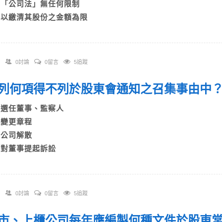
C)「公司法」無任何限制
D)以繳清其股份之金額為限
0討論
0留言
5追蹤
 下列何項得不列於股東會通知之召集事由
A)選任董事、監察人
B)變更章程
C)公司解散
D)對董事提起訴訟
0討論
0留言
5追蹤
 上市、上櫃公司每年應編製何種文件於股