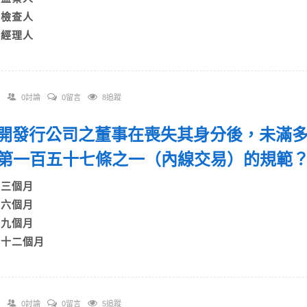
C)檢查人
D)經理人
0討論
0留言
8追蹤
 公開發行公司之董事在喪失其身分後，未滿
第一百五十七條之一（內線交易）的規
A)三個月
B)六個月
C)九個月
D)十二個月
0討論
0留言
5追蹤