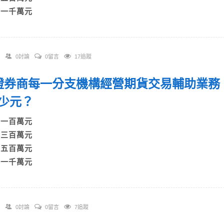
D)一千萬元
0討論
0留言
17追蹤
. 證券商每一分支機構經營期貨交易輔助業
多少元？
A)一百萬元
B)三百萬元
C)五百萬元
D)一千萬元
0討論
0留言
7追蹤