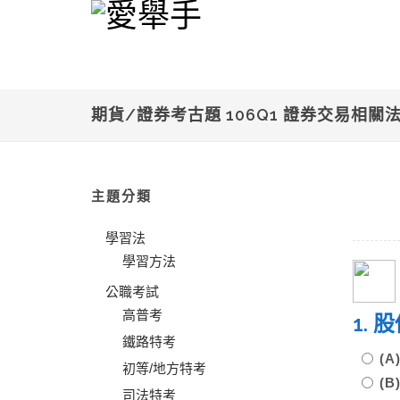
期貨/證券考古題 106Q1 證券交易相關
主題分類
學習法
學習方法
公職考試
高普考
1.
鐵路特考
(
初等/地方特考
(
司法特考