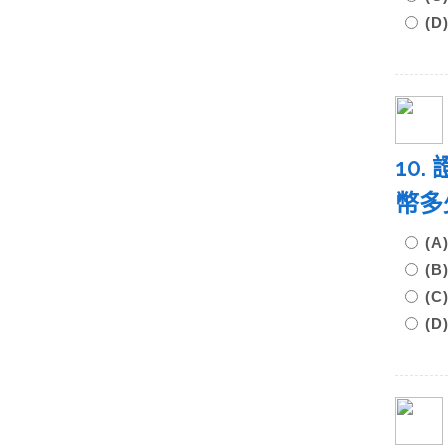
(
10
幣
(
(
(
(