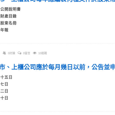
A)公開說明書
B)財產目錄
C)股東名冊
)年報
0討論
0留言
10追蹤
 上市、上櫃公司應於每月幾日以前，公告
A)十五日
B)七日
C)二日
)十日