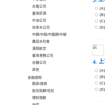
台電公司
(
臺灣菸酒
(
中油公司
(
自來水公司
(D
中鋼/中鋁/中龍鋼/中碳
農田水利會
漢翔航空
臺灣港務公司
4.
台糖公司
其他
(
(
金融證照
(
期貨/證券
(D
投信投顧/信託
理財規劃
內控