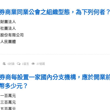
 證券商業同業公會之組織型態，為下列何
A)財團法人
B)社團法人
C)股份有限公司
D)人民團體
0討論
1留言
27追蹤
 證券商每設置一家國內分支機構，應於開業
臺幣多少元？
A)一百萬元
B)三百萬元
C)五百萬元