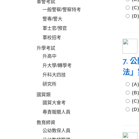
軍警考試
(
一般警察/警察特考
(
警專/警大
軍士官/預官
軍校招考
升學考試
升高中
7.
升大學/轉學考
法」
升科大四技
研究所
(
(
國貿類
(
國貿大會考
(
專責報關人員
教育師資
公幼教保人員