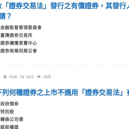
. 依「證券交易法」發行之有價證券，其發
申請？
A)金融監督管理委員會
B)臺灣證券交易所
C)證券櫃檯買賣中心
D)證券商業同業公會
0討論
0留言
3追蹤
. 下列何種證券之上市不適用「證券交易
A)政府債券
B)特別股
C)轉換公司債
D)認股權證