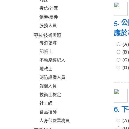
授信/外匯
債券/票券
5.
股務人員
應於
專技/技術證照
導遊領隊
(
記帳士
(
(
不動產經紀人
(
地政士
消防設備人員
報關人員
技術士檢定
社工師
6.
食品技師
人身保險業務員
(
(