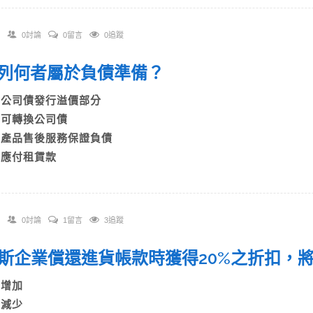
0討論
0留言
0追蹤
 下列何者屬於負債準備？
A)公司債發行溢價部分
B)可轉換公司債
C)產品售後服務保證負債
D)應付租賃款
0討論
1留言
3追蹤
 戴斯企業償還進貨帳款時獲得20%之折扣
A)增加
B)減少