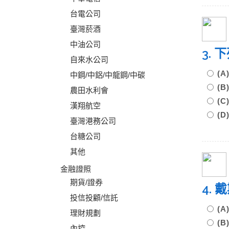
台電公司
臺灣菸酒
中油公司
3.
自來水公司
(
中鋼/中鋁/中龍鋼/中碳
(
農田水利會
(
漢翔航空
(
臺灣港務公司
台糖公司
其他
金融證照
期貨/證券
4.
投信投顧/信託
(
理財規劃
(
內控