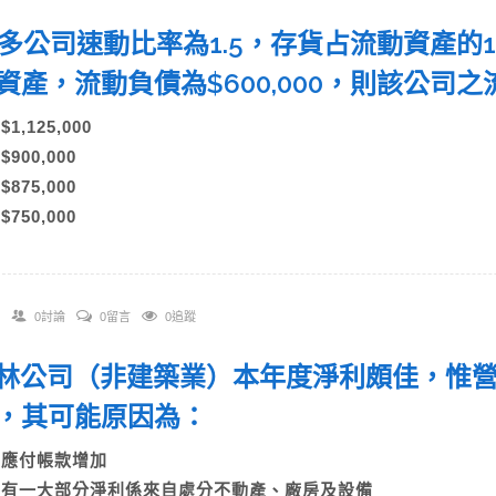
 博多公司速動比率為1.5，存貨占流動資產的
資產，流動負債為$600,000，則該公
)$1,125,000
)$900,000
)$875,000
)$750,000
0討論
0留言
0追蹤
 瓊林公司（非建築業）本年度淨利頗佳，惟
，其可能原因為：
A)應付帳款增加
B)有一大部分淨利係來自處分不動產、廠房及設備