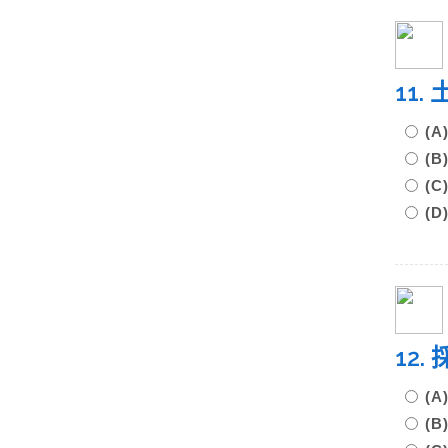
11
(
(
(
(D
12
(
(