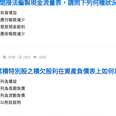
 以間接法編製現金流量表，請問下列何種
A)存貨增加
B)應付帳款減少
C)發放現金股利
D)應收帳款減少
0討論
0留言
1追蹤
. 累積特別股之積欠股利在資產負債表上如
A)列為權益
B)列為長期負債
C)列為流動負債
D)以附註說明