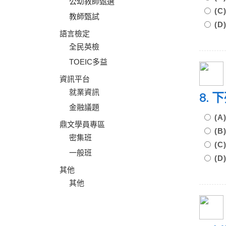
公幼教師甄選
(
教師甄試
(D
語言檢定
全民英檢
TOEIC多益
資訊平台
就業資訊
8.
金融議題
(
鼎文學員專區
(
密集班
(
一般班
(
其他
其他