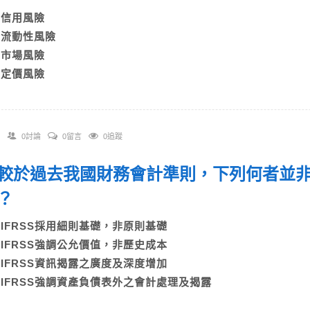
A)信用風險
B)流動性風險
C)市場風險
D)定價風險
0討論
0留言
0追蹤
 相較於過去我國財務會計準則，下列何者並非
性？
A)IFRSS採用細則基礎，非原則基礎
B)IFRSS強調公允價值，非歷史成本
C)IFRSS資訊揭露之廣度及深度增加
D)IFRSS強調資產負債表外之會計處理及揭露