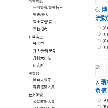
軍警考試
一般警察/警察特考
6.
警專/警大
流動
軍士官/預官
(A
軍校招考
(B
升學考試
(C
升高中
(D
升大學/轉學考
升科大四技
研究所
國貿類
國貿大會考
7.
專責報關人員
負值
教育師資
(
公幼教保人員
(