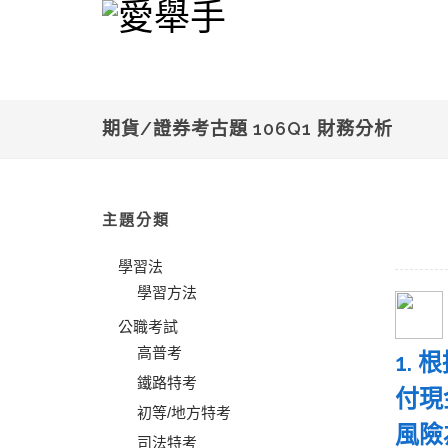
期貨/證券考古題 106Q1 財務分析
主題分類
學習法
學習方法
公職考試
高普考
1.
鐵路特考
付現
初等/地方特考
風
司法特考