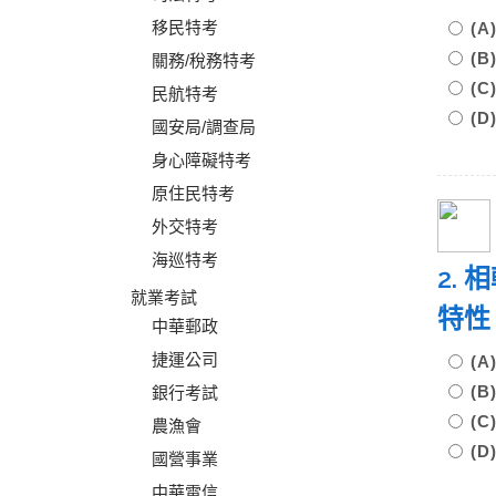
移民特考
(
(
關務/稅務特考
(
民航特考
(
國安局/調查局
身心障礙特考
原住民特考
外交特考
海巡特考
2.
就業考試
特
中華郵政
捷運公司
(
(
銀行考試
(
農漁會
(
國營事業
中華電信