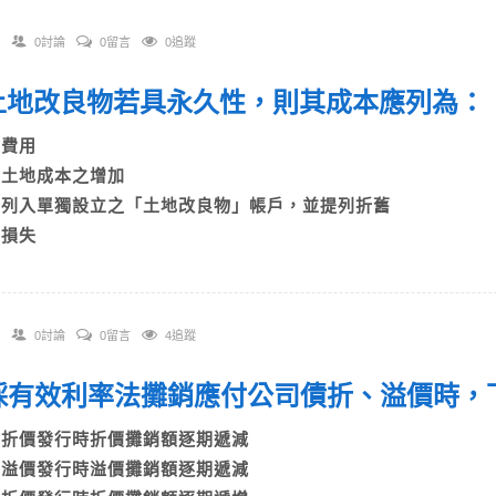
0討論
0留言
0追蹤
. 土地改良物若具永久性，則其成本應列為
A)費用
B)土地成本之增加
C)列入單獨設立之「土地改良物」帳戶，並提列折舊
)損失
0討論
0留言
4追蹤
. 採有效利率法攤銷應付公司債折、溢價
A)折價發行時折價攤銷額逐期遞減
B)溢價發行時溢價攤銷額逐期遞減