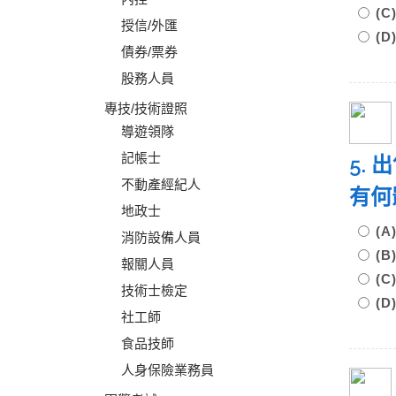
(
授信/外匯
(
債券/票券
股務人員
專技/技術證照
導遊領隊
記帳士
5.
不動產經紀人
有
地政士
(
消防設備人員
(
報關人員
(
技術士檢定
(
社工師
食品技師
人身保險業務員