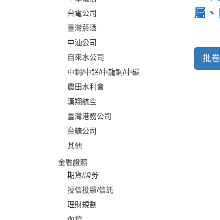
屬、
台電公司
臺灣菸酒
中油公司
自來水公司
中鋼/中鋁/中龍鋼/中碳
農田水利會
漢翔航空
臺灣港務公司
台糖公司
其他
金融證照
期貨/證券
投信投顧/信託
理財規劃
內控