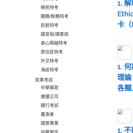
1. 
移民特考
Eth
關務/稅務特考
卡（H
民航特考
國安局/調查局
身心障礙特考
原住民特考
外交特考
1. 
海巡特考
理論
就業考試
各類
中華郵政
捷運公司
銀行考試
農漁會
國營事業
1.
中華電信