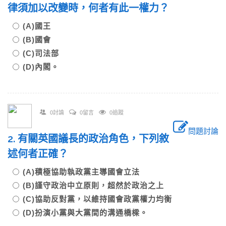
律須加以改變時，何者有此一權力？
(A)國王
(B)國會
(C)司法部
(D)內閣。
0討論
0留言
0追蹤
問題討論
2. 有關英國議長的政治角色，下列敘
述何者正確？
(A)積極協助執政黨主導國會立法
(B)謹守政治中立原則，超然於政治之上
(C)協助反對黨，以維持國會政黨權力均衡
(D)扮演小黨與大黨間的溝通橋樑。