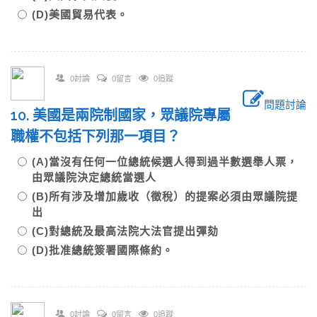
(D)美國貿易代表。
0討論
0留言
0追蹤
問題討論
10. 美國是兩院制國家，眾議院專屬
職權不包括下列那一項目？
(A)當沒有任何一位總統候選人得到過半數選舉人票，
由眾議院決定總統當選人
(B)所有涉及增加歲收（徵稅）的提案必須由眾議院提
出
(C)對總統及最高法院大法官提出彈劾
(D)批准總統簽署國際條約。
0討論
0留言
0追蹤