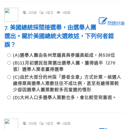
0討論
0留言
0追蹤
問題討論
7. 美國總統採間接選舉，由選舉人團
選出。關於美國總統大選敘述，下列何者錯
誤？
(A)選舉人團由各州眾議員與參議員組成，共538位
(B)11月初選民投票選出選舉人團，獲得過半（270
張）選舉人票者贏得選舉
(C)由於大部分的州採「勝者全拿」方式計票，候選人
總得票與選舉人票數往往不成比例，甚至有總得票較
少卻因選舉人團票數較多而當選的情形
(D)大州人口多選舉人票數也多，會比較受到重視。
0討論
0留言
0追蹤