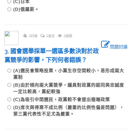
(C)日本
(D)俄羅斯。
0討論
0留言
0追蹤
問題討論
3. 國會選舉採單一選區多數決對於政
黨競爭的影響，下列何者錯誤？
(A)選民會策略投票，小黨生存空間較小，易形成兩大
黨制
(B)由於傾向兩大黨競爭，議員對政黨的認同與忠誠度
一定比較高，黨紀較強
(C)為吸引中間選民，政黨較不會提出極端政策
(D)席次與得票不成比例（嚴重的比例性偏差問題），
第三黨代表性不足尤為嚴重。