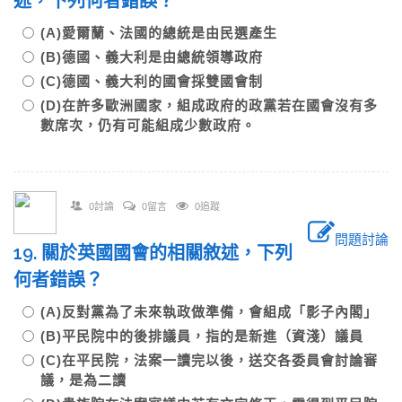
述，下列何者錯誤？
(A)愛爾蘭、法國的總統是由民選產生
(B)德國、義大利是由總統領導政府
(C)德國、義大利的國會採雙國會制
(D)在許多歐洲國家，組成政府的政黨若在國會沒有多
數席次，仍有可能組成少數政府。
0討論
0留言
0追蹤
問題討論
19. 關於英國國會的相關敘述，下列
何者錯誤？
(A)反對黨為了未來執政做準備，會組成「影子內閣」
(B)平民院中的後排議員，指的是新進（資淺）議員
(C)在平民院，法案一讀完以後，送交各委員會討論審
議，是為二讀