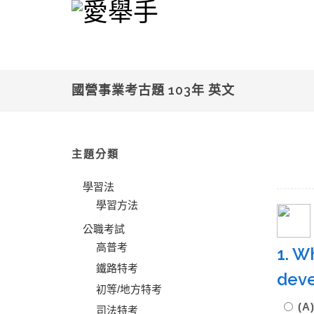
國營事業考古題 103年 英文
主題分類
學習法
學習方法
公職考試
高普考
1. W
鐵路特考
dev
初等/地方特考
(A
司法特考