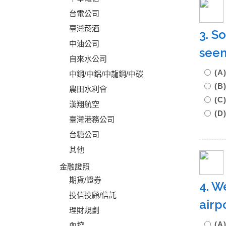
台電公司
臺灣菸酒
3. S
中油公司
see
自來水公司
(A
中鋼/中鋁/中龍鋼/中碳
(B
農田水利會
(C
漢翔航空
(D
臺灣港務公司
台糖公司
其他
金融證照
期貨/證券
4. W
投信投顧/信託
airp
理財規劃
(A
內控