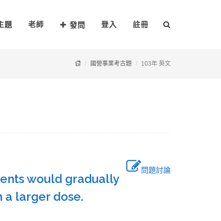
主題
老師
登入
註冊
發問
國營事業考古題
103年 英文
問題討論
ients would gradually
 a larger dose.