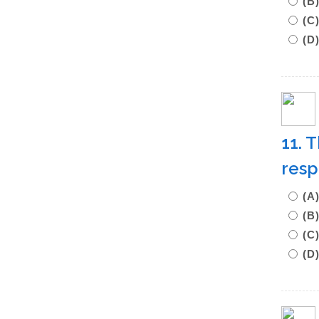
(B
(C
(D
11. 
respo
(A
(B
(C
(D