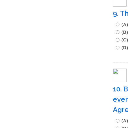
9. T
(A
(B
(C
(D
10. B
ever
Agr
(A