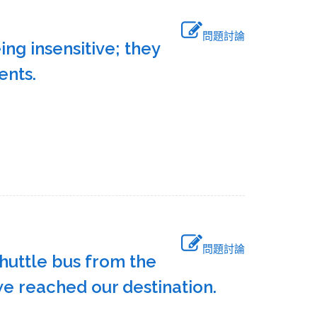
問題討論
ng insensitive; they
ents.
問題討論
huttle bus from the
we reached our destination.