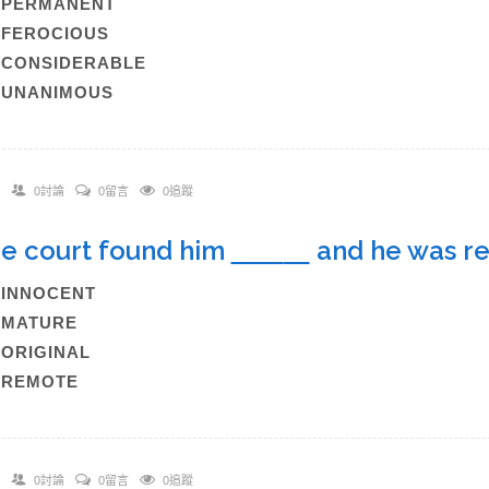
)PERMANENT
)FEROCIOUS
)CONSIDERABLE
)UNANIMOUS
0討論
0留言
0追蹤
he court found him
and he was re
)INNOCENT
)MATURE
)ORIGINAL
)REMOTE
0討論
0留言
0追蹤