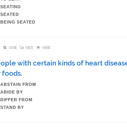
)SEATING
)SEATED
)BEING SEATED
0討論
0留言
0追蹤
eople with certain kinds of heart disea
y foods.
)ABSTAIN FROM
)ABIDE BY
)DIFFER FROM
)STAND BY