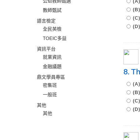
公幼教師甄選
(A
(B
教師甄試
(C
語言檢定
(D
全民英檢
TOEIC多益
資訊平台
就業資訊
金融議題
8. T
鼎文學員專區
(A
密集班
(B
一般班
(C
其他
(D
其他