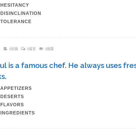
)HESITANCY
)DISINCLINATION
)TOLERANCE
0討論
0留言
0追蹤
aul is a famous chef. He always uses fr
s.
)APPETIZERS
)DESERTS
)FLAVORS
)INGREDIENTS