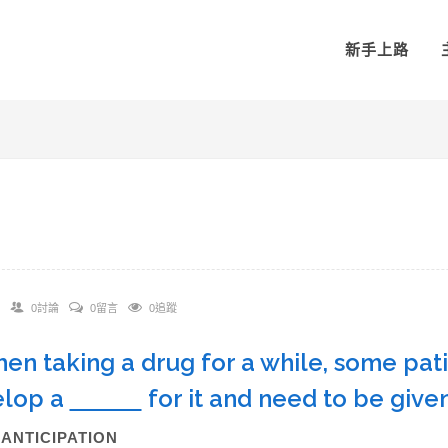
新手上路
0討論
0留言
0追蹤
hen taking a drug for a while, some pat
elop a
for it and need to be given
)ANTICIPATION