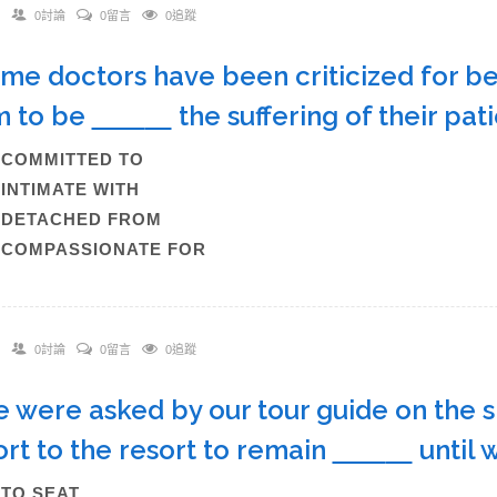
0討論
0留言
0追蹤
ome doctors have been criticized for bei
m to be
the suffering of their pati
)COMMITTED TO
)INTIMATE WITH
)DETACHED FROM
)COMPASSIONATE FOR
0討論
0留言
0追蹤
e were asked by our tour guide on the s
ort to the resort to remain
until 
)TO SEAT