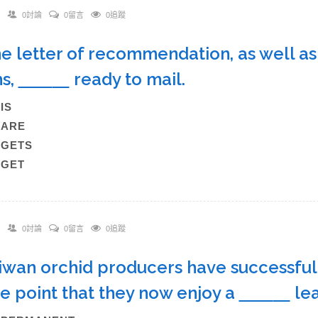
0討論
0留言
0追蹤
he letter of recommendation, as well as
s,
ready to mail.
)IS
)ARE
)GETS
)GET
0討論
0留言
0追蹤
aiwan orchid producers have successfull
he point that they now enjoy a
lea