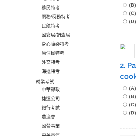
(B
移民特考
(C
關務/稅務特考
(D
民航特考
國安局/調查局
身心障礙特考
原住民特考
外交特考
2. P
海巡特考
cook
就業考試
(A
中華郵政
(B
捷運公司
(C
銀行考試
(D
農漁會
國營事業
中華電信