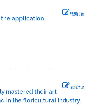
問題討論
 the application
問題討論
y mastered their art
d in the floricultural industry.