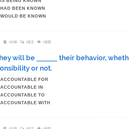
)IS BEING KNOWN
)HAD BEEN KNOWN
)WOULD BE KNOWN
0討論
0留言
0追蹤
They will be
their behavior, wheth
nsibility or not.
)ACCOUNTABLE FOR
)ACCOUNTABLE IN
)ACCOUNTABLE TO
)ACCOUNTABLE WITH
0討論
0留言
0追蹤