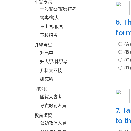
軍警考試
一般警察/警察特考
警專/警大
6. T
軍士官/預官
form
軍校招考
(A
升學考試
(B
升高中
(C
升大學/轉學考
(D
升科大四技
研究所
國貿類
國貿大會考
專責報關人員
7. T
教育師資
to t
公幼教保人員