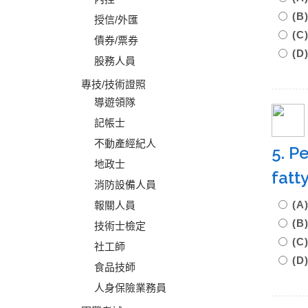
(B
授信/外匯
(C
債券/票券
(D
股務人員
專技/技術證照
導遊領隊
記帳士
不動產經紀人
5. P
地政士
fatt
消防設備人員
(A
報關人員
(B
技術士檢定
(C
社工師
(D
食品技師
人身保險業務員