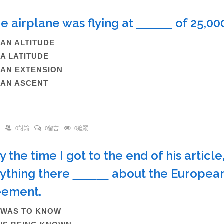
he airplane was flying at
of 25,000
)AN ALTITUDE
)A LATITUDE
)AN EXTENSION
)AN ASCENT
0討論
0留言
0追蹤
y the time I got to the end of his article,
ything there
about the European
eement.
)WAS TO KNOW