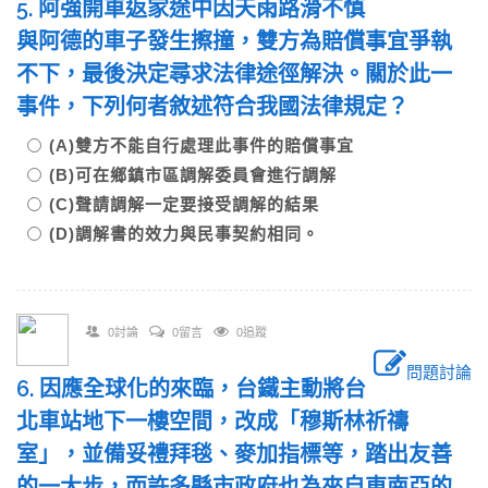
5. 阿強開車返家途中因天雨路滑不慎
與阿德的車子發生擦撞，雙方為賠償事宜爭執
不下，最後決定尋求法律途徑解決。關於此一
事件，下列何者敘述符合我國法律規定？
(A)雙方不能自行處理此事件的賠償事宜
(B)可在鄉鎮市區調解委員會進行調解
(C)聲請調解一定要接受調解的結果
(D)調解書的效力與民事契約相同。
0討論
0留言
0追蹤
問題討論
6. 因應全球化的來臨，台鐵主動將台
北車站地下一樓空間，改成「穆斯林祈禱
室」，並備妥禮拜毯、麥加指標等，踏出友善
的一大步，而許多縣市政府也為來自東南亞的