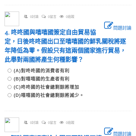
0討論
0留言
0追蹤
問題討論
4. 咚咚國與嘻嘻國簽定自由貿易協
定，日後咚咚國出口至嘻嘻國的鮮乳關稅將逐
年降低為零。假設只有這兩個國家進行貿易，
此舉對兩國將產生何種影響？
(A)對咚咚國的消費者有利
(B)對嘻嘻國的生產者有利
(C)咚咚國的社會總剩餘將增加
(D)嘻嘻國的社會總剩餘將減少。
0討論
0留言
0追蹤
問題討論