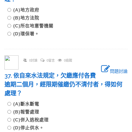
(A)地方政府
(B)地方法院
(C)所在地憲警機關
(D)環保署。
0討論
0留言
0追蹤
問題討論
37. 依自來水法規定，欠繳應付各費
逾期二個月，經限期催繳仍不清付者，得如何
處理？
(A)斷水斷電
(B)報警處理
(C)併入逃稅處理
(D)停止供水。