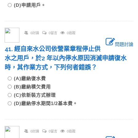
(D)申請用戶。
0討論
0留言
0追蹤
問題討論
41. 經自來水公司依營業章程停止供
水之用戶，於2 年以內停水原因消滅申請復水
時，其作業方式，下列何者錯誤？
(A)繳納復水費
(B)繳納積欠費用
(C)依新裝方式辦理
(D)繳納停水期間1/2基本費。
0討論
0留言
0追蹤