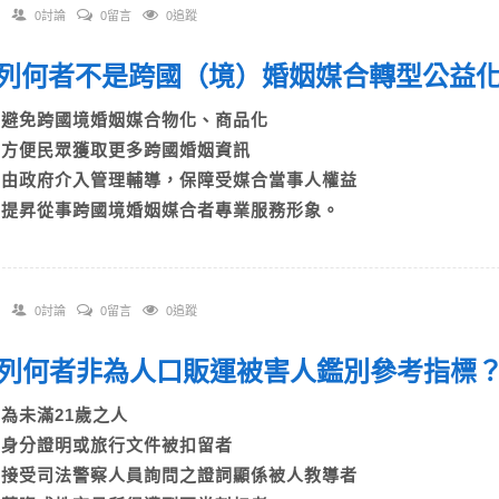
0討論
0留言
0追蹤
 下列何者不是跨國（境）婚姻媒合轉型公益
A)避免跨國境婚姻媒合物化、商品化
B)方便民眾獲取更多跨國婚姻資訊
C)由政府介入管理輔導，保障受媒合當事人權益
D)提昇從事跨國境婚姻媒合者專業服務形象。
0討論
0留言
0追蹤
 下列何者非為人口販運被害人鑑別參考指標
A)為未滿21歲之人
B)身分證明或旅行文件被扣留者
C)接受司法警察人員詢問之證詞顯係被人教導者