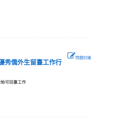
問題討論
強化優秀僑外生留臺工作行
驗始可回臺工作