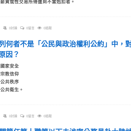
D)薪資或性交易所得遭到不當剋扣者。
0討論
0留言
0追蹤
 下列何者不是「公民與政治權利公約」中，
原因？
A)國家安全
B)宗教信仰
C)公共秩序
D)公共衛生。
0討論
0留言
0追蹤