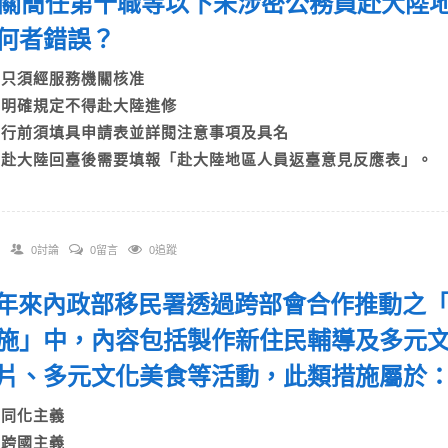
 有關簡任第十職等以下未涉密公務員赴大陸
何者錯誤？
A)只須經服務機關核准
B)明確規定不得赴大陸進修
C)行前須填具申請表並詳閱注意事項及具名
D)赴大陸回臺後需要填報「赴大陸地區人員返臺意見反應表」。
0討論
0留言
0追蹤
 近年來內政部移民署透過跨部會合作推動之
施」中，內容包括製作新住民輔導及多元
片、多元文化美食等活動，此類措施屬於
A)同化主義
B)跨國主義