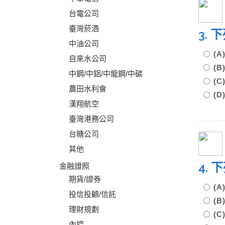
台電公司
臺灣菸酒
3.
中油公司
(
自來水公司
(
中鋼/中鋁/中龍鋼/中碳
(
農田水利會
(
漢翔航空
臺灣港務公司
台糖公司
其他
4.
金融證照
期貨/證券
(
投信投顧/信託
(
理財規劃
(
內控