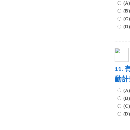
(A
(B
(C
(
11
動計
(
(
(
(