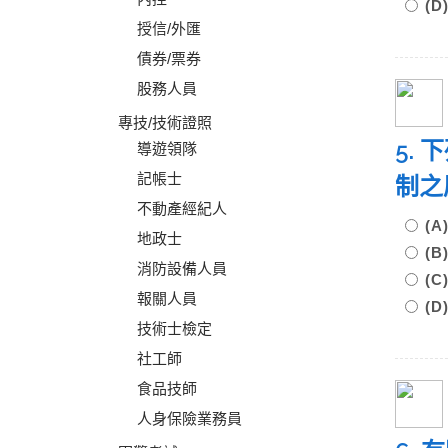
(
授信/外匯
債券/票券
股務人員
專技/技術證照
5.
導遊領隊
記帳士
制之
不動產經紀人
(
地政士
(
消防設備人員
(
報關人員
(
技術士檢定
社工師
食品技師
人身保險業務員