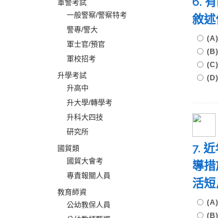
6.
軍警考試
一般警察/警察特考
敘述
警專/警大
(
軍士官/預官
(
軍校招考
(
升學考試
(
升高中
升大學/轉學考
升科大四技
研究所
7.
國貿類
國貿大會考
導措
專責報關人員
活短
教育師資
(
公幼教保人員
(