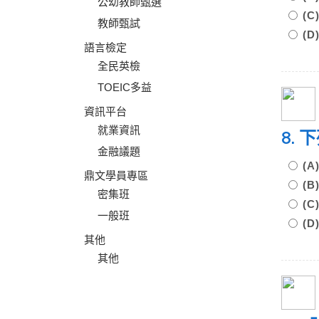
公幼教師甄選
(
教師甄試
(
語言檢定
全民英檢
TOEIC多益
資訊平台
就業資訊
8.
金融議題
(
鼎文學員專區
(
密集班
(
一般班
(
其他
其他