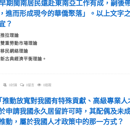
 「早期閩南居民遠赴東南亞工作有成，嗣後
，進而形成現今的華僑聚落」。以上文字
宜？
A)推拉理論
B)雙重勞動市場理論
C)移民網絡理論
D)新古典經濟平衡理論。
0討論
0留言
0追蹤
. 「推動放寬對我國有特殊貢獻、高級專業
於申請我國永久居留許可時，其配偶及未
推動，屬於我國人才政策中的那一方式？