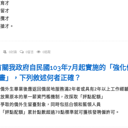
)育才
)留才
)攬才
D)搶才。
0討論
0留言
0追蹤
. 有關我政府自民國103年7月起實施的「
畫」，下列敘述何者正確？
A)僑外生畢業後應返回僑居地服務滿2年者或具有2年以上工作經
B)放棄原本的單一薪資門檻機制，改採取「評點配額」
C)爭取的僑外生留臺對象，同時包括白領和藍領人員
D)「評點配額」累計點數超過70點標準就可獲核發聘僱許可。