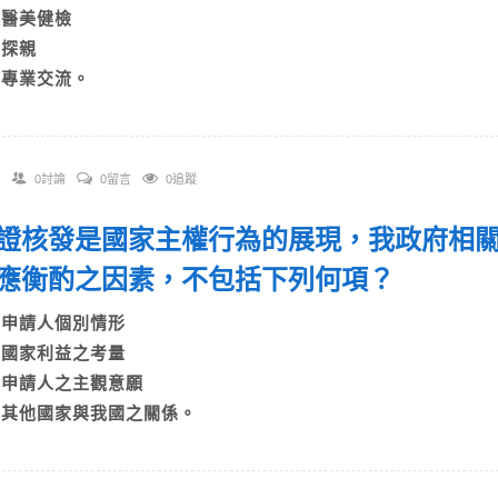
B)醫美健檢
)探親
D)專業交流。
0討論
0留言
0追蹤
 簽證核發是國家主權行為的展現，我政府相
應衡酌之因素，不包括下列何項？
A)申請人個別情形
B)國家利益之考量
C)申請人之主觀意願
D)其他國家與我國之關係。