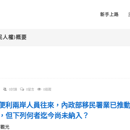
新手上路
民人權)概要
0討論
0留言
0追蹤
 為便利兩岸人員往來，內政部移民署業已推
，但下列何者迄今尚未納入？
)觀光