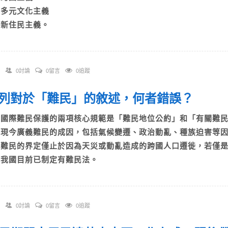
C)多元文化主義
D)新住民主義。
0討論
0留言
0追蹤
 下列對於「難民」的敘述，何者錯誤？
A)國際難民保護的兩項核心規範是「難民地位公約」和「有關難
B)現今廣義難民的成因，包括氣候變遷、政治動亂、種族迫害等
C)難民的界定僅止於因為天災或動亂造成的跨國人口遷徙，若僅
D)我國目前已制定有難民法。
0討論
0留言
0追蹤