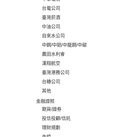
台電公司
臺灣菸酒
中油公司
自來水公司
中鋼/中鋁/中龍鋼/中碳
農田水利會
漢翔航空
臺灣港務公司
台糖公司
其他
金融證照
期貨/證券
投信投顧/信託
理財規劃
內控