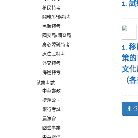
1.
移民特考
關務/稅務特考
民航特考
國安局/調查局
身心障礙特考
1.
原住民特考
策的
外交特考
文化
海巡特考
（各
就業考試
中華郵政
捷運公司
銀行考試
農漁會
國營事業
中華電信