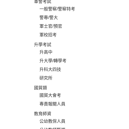
軍警考試
一般警察/警察特考
警專/警大
軍士官/預官
軍校招考
升學考試
升高中
升大學/轉學考
升科大四技
研究所
國貿類
國貿大會考
專責報關人員
教育師資
公幼教保人員