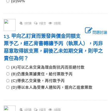
(D)50%
0討論
0留言
2追蹤
問題討論
13. 甲向乙訂貨而簽發與價金同額支
票予乙，經乙背書轉讓予丙（執票人），丙非
惡意取得該支票，嗣後乙未如期交貨，則甲之
責任為何？
(A)可以乙未交貨為理由對抗丙而拒絕付款
(B)仍應負票據責任，給付票款予丙
(C)得俟乙交貨後，再付款予丙
(D)得以本人為受害人通知丙，逕向乙追索票款
0討論
0留言
3追蹤