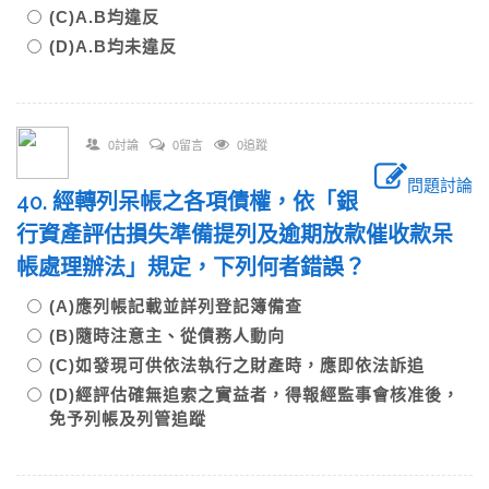
(C)A.B均違反
(D)A.B均未違反
0討論
0留言
0追蹤
問題討論
40. 經轉列呆帳之各項債權，依「銀
行資產評估損失準備提列及逾期放款催收款呆
帳處理辦法」規定，下列何者錯誤？
(A)應列帳記載並詳列登記簿備查
(B)隨時注意主、從債務人動向
(C)如發現可供依法執行之財產時，應即依法訴追
(D)經評估確無追索之實益者，得報經監事會核准後，
免予列帳及列管追蹤