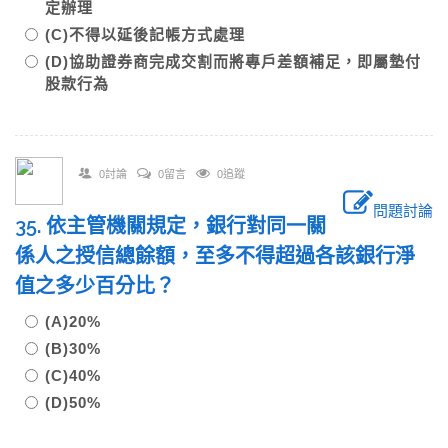
定辦理
(C)不得以延後記帳方式處理
(D)協助證券商完成交割而將專戶差額補足，即屬墊付
股款行為
0討論
0留言
0追蹤
問題討論
35. 依主管機關規定，銀行對同一關
係人之授信總餘額，至多不得超過各該銀行淨
值之多少百分比？
(A)20%
(B)30%
(C)40%
(D)50%