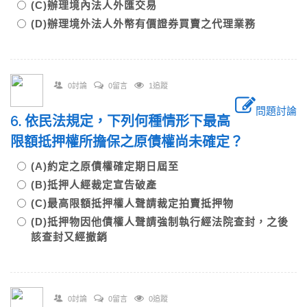
(C)辦理境內法人外匯交易
(D)辦理境外法人外幣有價證券買賣之代理業務
0討論
0留言
1追蹤
問題討論
6. 依民法規定，下列何種情形下最高
限額抵押權所擔保之原債權尚未確定？
(A)約定之原債權確定期日屆至
(B)抵押人經裁定宣告破產
(C)最高限額抵押權人聲請裁定拍賣抵押物
(D)抵押物因他債權人聲請強制執行經法院查封，之後
該查封又經撤銷
0討論
0留言
0追蹤