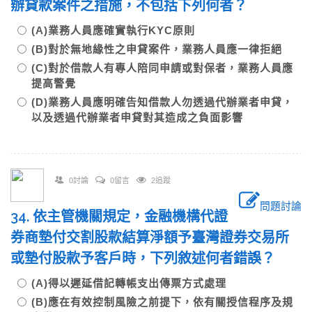
辦貸款案件之措施，不包括下列何者？
(A)業務人員應確實執行KYC原則
(B)對於無地緣性之申貸案件，業務人員應一律拒絕
(C)對於借款人有專人陪同申請或對保者，業務人員應
提高警覺
(D)業務人員應明確告知借款人勿透過代辦業者申貸，
以及透過代辦業者申貸對其造成之負面影響
0討論
0留言
2追蹤
問題討論
34. 依主管機關規定，金融機構代證
券商墊付交割股款結算淨額予臺灣證券交易所
或墊付股款予客戶時，下列敘述何者錯誤？
(A)得以遲延借記轉帳支出傳票方式處理
(B)應在有效控制風險之前提下，依有關授信程序及規