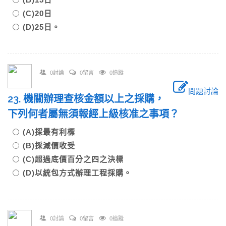
(C)20日
(D)25日。
0討論
0留言
0追蹤
問題討論
23. 機關辦理查核金額以上之採購，
下列何者屬無須報經上級核准之事項？
(A)採最有利標
(B)採減價收受
(C)超過底價百分之四之決標
(D)以統包方式辦理工程採購。
0討論
0留言
0追蹤