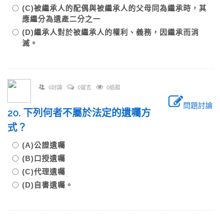
(C)被繼承人的配偶與被繼承人的父母同為繼承時，其
應繼分為遺產二分之一
(D)繼承人對於被繼承人的權利、義務，因繼承而消
滅。
0討論
0留言
0追蹤
問題討論
20. 下列何者不屬於法定的遺囑方
式？
(A)公證遺囑
(B)口授遺囑
(C)代理遺囑
(D)自書遺囑。