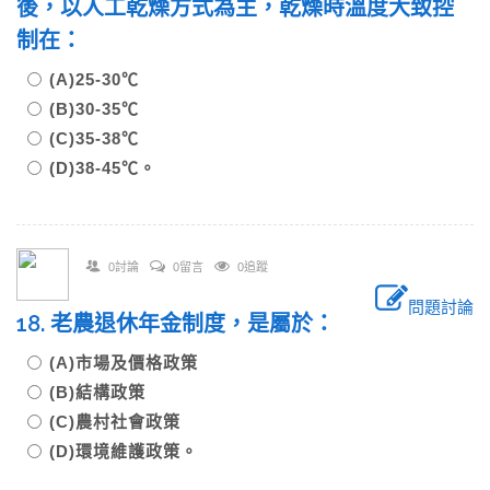
後，以人工乾燥方式為主，乾燥時溫度大致控
制在：
(A)25-30℃
(B)30-35℃
(C)35-38℃
(D)38-45℃。
0討論
0留言
0追蹤
問題討論
18. 老農退休年金制度，是屬於：
(A)市場及價格政策
(B)結構政策
(C)農村社會政策
(D)環境維護政策。