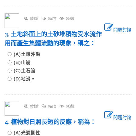
0討論
0留言
0追蹤
問題討論
3. 土地斜面上的土砂堆積物受水流作
用而產生集體流動的現象，稱之：
(A)土壤沖蝕
(B)山崩
(C)土石流
(D)地滑。
0討論
0留言
0追蹤
問題討論
4. 植物對日照長短的反應，稱為：
(A)光週期性