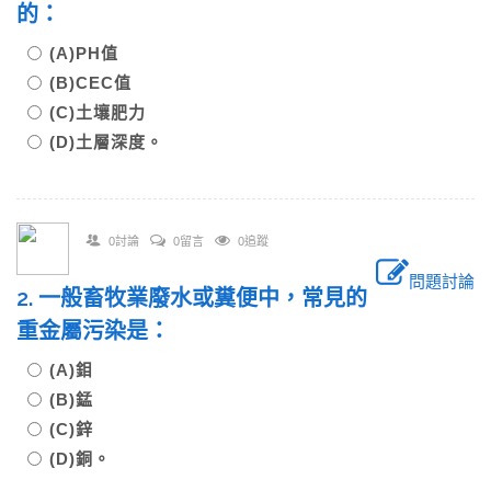
的：
(A)PH值
(B)CEC值
(C)土壤肥力
(D)土層深度。
0討論
0留言
0追蹤
問題討論
2. 一般畜牧業廢水或糞便中，常見的
重金屬污染是：
(A)鉬
(B)錳
(C)鋅
(D)銅。