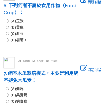
問題討論
6. 下列何者不屬於食用作物（Food
Crop）：
(A)玉米
(B)黃麻
(C)紅豆
(D)樹薯。
0討論
0留言
0追蹤
問題討論
7. 網室木瓜栽培模式，主要是利用網
室避免木瓜受：
(A)薊馬
(B)果實蠅
(C)病毒病