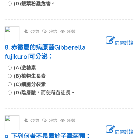
(D)銀葉粉蝨危害。
0討論
0留言
0追蹤
問題討論
8. 赤黴屬的病原菌Gibberella
fujikuroi可分泌：
(A)激勃素
(B)植物生長素
(C)細胞分裂素
(D)離層酸，而使稻苗徒長。
0討論
0留言
0追蹤
問題討論
9. 下列何者不是屬於子囊菌類：