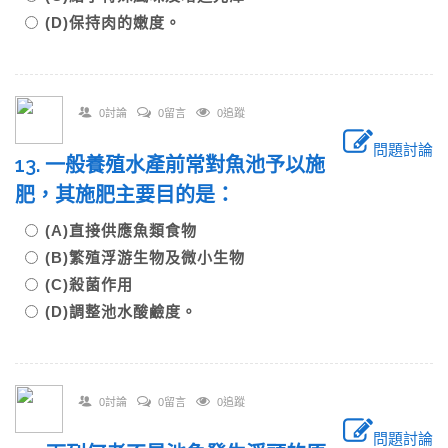
(D)保持肉的嫩度。
0討論
0留言
0追蹤
問題討論
13. 一般養殖水產前常對魚池予以施
肥，其施肥主要目的是：
(A)直接供應魚類食物
(B)繁殖浮游生物及微小生物
(C)殺菌作用
(D)調整池水酸鹼度。
0討論
0留言
0追蹤
問題討論