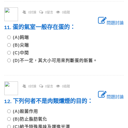
0討論
0留言
0追蹤
問題討論
11. 蛋的氣室一般存在蛋的：
(A)鈍端
(B)尖端
(C)中間
(D)不一定，其大小可用來判斷蛋的新舊。
0討論
0留言
0追蹤
問題討論
12. 下列何者不是肉類燻煙的目的：
(A)殺菌作用
(B)防止脂肪氧化
(C)給予特殊風味及增進光澤