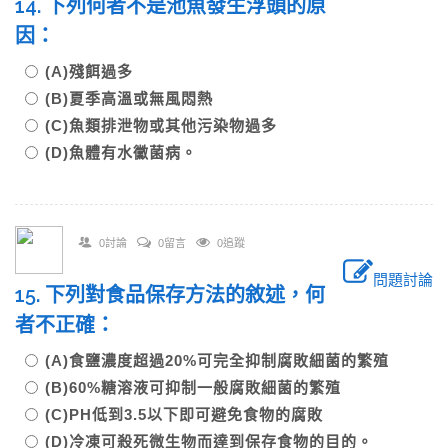
14. 下列何者不是池魚發生浮頭的原
因：
(A)殘餌過多
(B)夏季高溫或無風悶熱
(C)魚類排泄物或其他污染物過多
(D)魚體有水黴菌病。
0討論
0留言
0追蹤
問題討論
15. 下列對食品保存方法的敘述，何
者不正確：
(A)食鹽濃度超過20%可完全抑制腐敗細菌的繁殖
(B)60%糖溶液可抑制一般腐敗細菌的繁殖
(C)PH低到3.5以下即可避免食物的腐敗
(D)冷凍可殺死微生物而達到保存食物的目的。