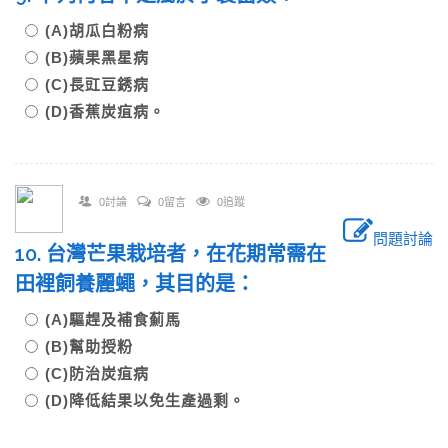
(A)胡瓜白粉病
(B)蘋果黑星病
(C)長豇豆銹病
(D)香蕉炭疽病。
0討論
0留言
0追蹤
問題討論
10. 台灣芒果栽培者，在花期常需在
田裡飼養麗蠅，其目的是：
(A)驅趕及補食薊馬
(B)幫助授粉
(C)防治炭疽病
(D)降低結果以免生產過剩。