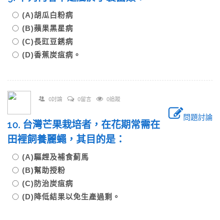
(A)胡瓜白粉病
(B)蘋果黑星病
(C)長豇豆銹病
(D)香蕉炭疽病。
0討論
0留言
0追蹤
問題討論
10. 台灣芒果栽培者，在花期常需在
田裡飼養麗蠅，其目的是：
(A)驅趕及補食薊馬
(B)幫助授粉
(C)防治炭疽病
(D)降低結果以免生產過剩。