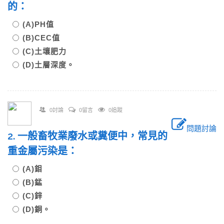
的：
(A)PH值
(B)CEC值
(C)土壤肥力
(D)土層深度。
0討論
0留言
0追蹤
問題討論
2. 一般畜牧業廢水或糞便中，常見的
重金屬污染是：
(A)鉬
(B)錳
(C)鋅
(D)銅。