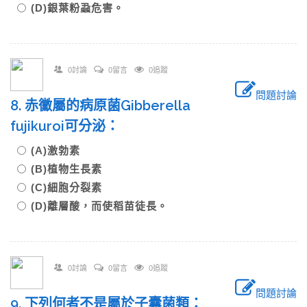
(D)銀葉粉蝨危害。
0討論
0留言
0追蹤
問題討論
8. 赤黴屬的病原菌Gibberella
fujikuroi可分泌：
(A)激勃素
(B)植物生長素
(C)細胞分裂素
(D)離層酸，而使稻苗徒長。
0討論
0留言
0追蹤
問題討論
9. 下列何者不是屬於子囊菌類：