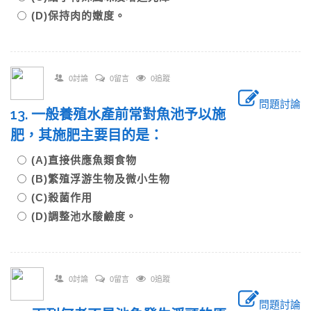
(D)保持肉的嫩度。
0討論
0留言
0追蹤
問題討論
13. 一般養殖水產前常對魚池予以施
肥，其施肥主要目的是：
(A)直接供應魚類食物
(B)繁殖浮游生物及微小生物
(C)殺菌作用
(D)調整池水酸鹼度。
0討論
0留言
0追蹤
問題討論