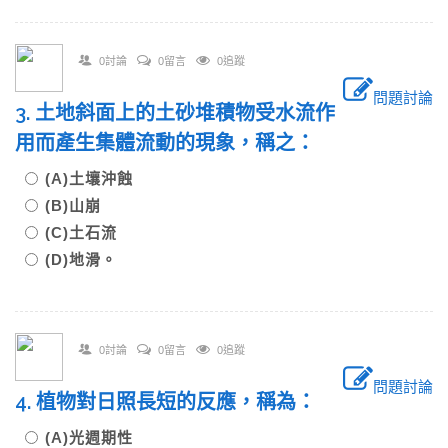
0討論
0留言
0追蹤
問題討論
3. 土地斜面上的土砂堆積物受水流作
用而產生集體流動的現象，稱之：
(A)土壤沖蝕
(B)山崩
(C)土石流
(D)地滑。
0討論
0留言
0追蹤
問題討論
4. 植物對日照長短的反應，稱為：
(A)光週期性