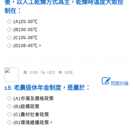
後，以人工乾燥方式為主，乾燥時溫度大致控
制在：
(A)25-30℃
(B)30-35℃
(C)35-38℃
(D)38-45℃。
0討論
0留言
0追蹤
問題討論
18. 老農退休年金制度，是屬於：
(A)市場及價格政策
(B)結構政策
(C)農村社會政策
(D)環境維護政策。