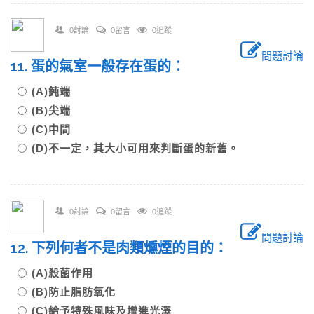
0討論
0留言
0追蹤
問題討論
11. 蛋的氣室一般存在蛋的：
(A)鈍端
(B)尖端
(C)中間
(D)不一定，其大小可用來判斷蛋的新舊。
0討論
0留言
0追蹤
問題討論
12. 下列何者不是肉類燻煙的目的：
(A)殺菌作用
(B)防止脂肪氧化
(C)給予特殊風味及增進光澤