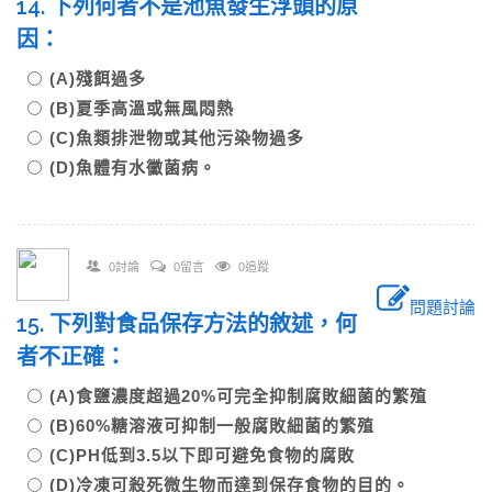
14. 下列何者不是池魚發生浮頭的原
因：
(A)殘餌過多
(B)夏季高溫或無風悶熱
(C)魚類排泄物或其他污染物過多
(D)魚體有水黴菌病。
0討論
0留言
0追蹤
問題討論
15. 下列對食品保存方法的敘述，何
者不正確：
(A)食鹽濃度超過20%可完全抑制腐敗細菌的繁殖
(B)60%糖溶液可抑制一般腐敗細菌的繁殖
(C)PH低到3.5以下即可避免食物的腐敗
(D)冷凍可殺死微生物而達到保存食物的目的。