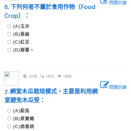
問題討論
6. 下列何者不屬於食用作物（Food
Crop）：
(A)玉米
(B)黃麻
(C)紅豆
(D)樹薯。
0討論
0留言
0追蹤
問題討論
7. 網室木瓜栽培模式，主要是利用網
室避免木瓜受：
(A)薊馬
(B)果實蠅
(C)病毒病