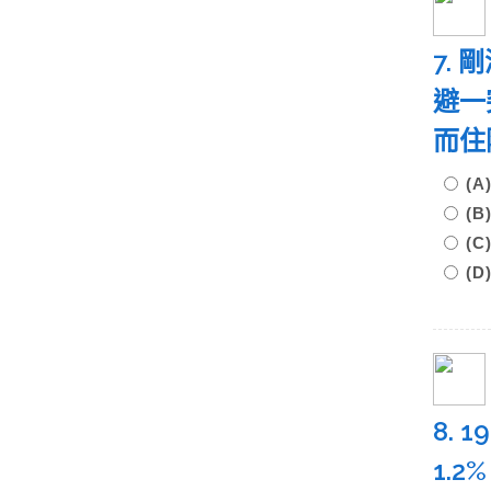
7.
避一
而住
(
(
(
(
8.
1.