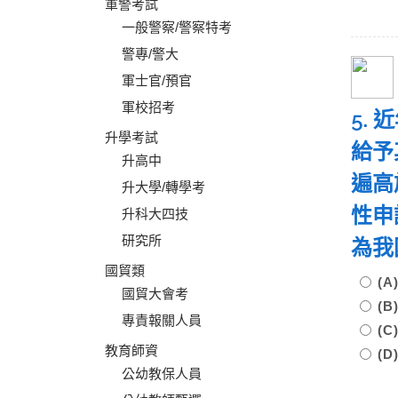
軍警考試
一般警察/警察特考
警專/警大
軍士官/預官
軍校招考
5.
升學考試
給予
升高中
遍高
升大學/轉學考
性申
升科大四技
研究所
為我
國貿類
(
國貿大會考
(
專責報關人員
(
教育師資
(
公幼教保人員