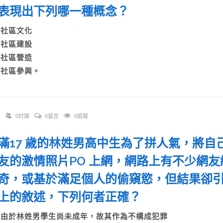
表現出下列哪一種概念？
A)社區文化
B)社區建設
C)社區營造
D)社區參與。
0討論
0留言
0追蹤
 剛滿17 歲的林姓男高中生為了拼人氣，將
友的激情照片PO 上網，網路上有不少網
奇，或基於滿足個人的偷窺慾，但結果卻
上的敘述，下列何者正確？
A)由於林姓男學生尚未成年，故其作為不構成犯罪