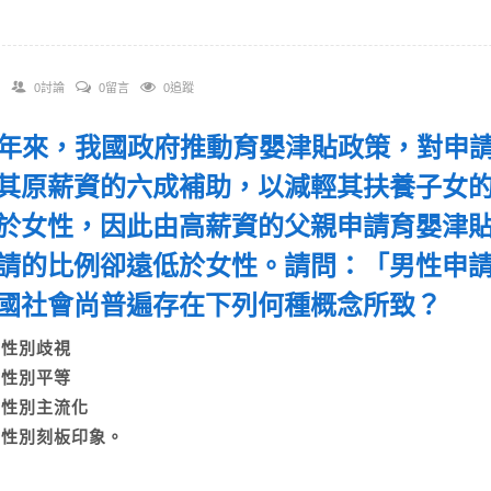
0討論
0留言
0追蹤
 近年來，我國政府推動育嬰津貼政策，對申
其原薪資的六成補助，以減輕其扶養子女
於女性，因此由高薪資的父親申請育嬰津
請的比例卻遠低於女性。請問：「男性申
國社會尚普遍存在下列何種概念所致？
A)性別歧視
B)性別平等
C)性別主流化
D)性別刻板印象。