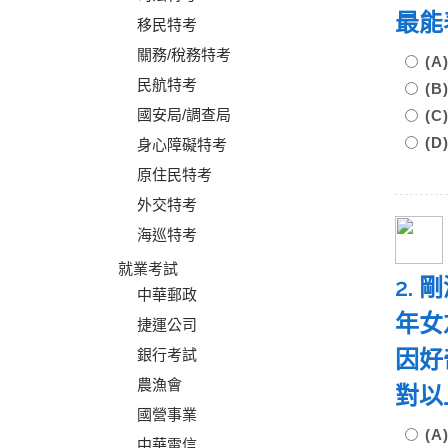
最能
移民特考
關務/稅務特考
(
民航特考
(
國安局/調查局
(
(
身心障礙特考
原住民特考
外交特考
海巡特考
就業考試
2.
中華郵政
年女
捷運公司
因好
銀行考試
農漁會
對以
國營事業
(
中華電信