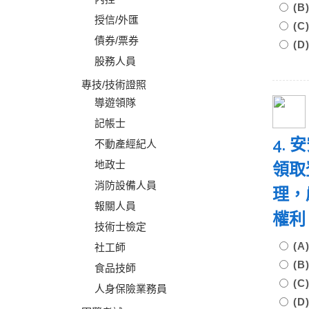
(
授信/外匯
(
債券/票券
(
股務人員
專技/技術證照
導遊領隊
記帳士
4.
不動產經紀人
地政士
領取
消防設備人員
理，
報關人員
權
技術士檢定
(
社工師
(
食品技師
(
人身保險業務員
(