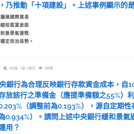
，乃推動「十項建設」。上述事例顯示的
A)擴展國際貿易
B)縮短貧富差距
C)刺激景氣復甦
D)穩定政治局勢。
0討論
0留言
0追蹤
 中央銀行為合理反映銀行存款資金成本，自100
存放該行之準備金（應提準備額之55%）
0.203%（調整前為0.193%），源自定期
為0.934%）。請問上述中央銀行緩和景
的運用？