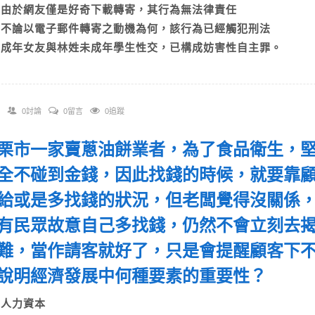
B)由於網友僅是好奇下載轉寄，其行為無法律責任
C)不論以電子郵件轉寄之動機為何，該行為已經觸犯刑法
D)成年女友與林姓未成年學生性交，已構成妨害性自主罪。
0討論
0留言
0追蹤
 苗栗市一家賣蔥油餅業者，為了食品衛生，
全不碰到金錢，因此找錢的時候，就要靠
給或是多找錢的狀況，但老闆覺得沒關係
有民眾故意自己多找錢，仍然不會立刻去
難，當作請客就好了，只是會提醒顧客下
說明經濟發展中何種要素的重要性？
A)人力資本