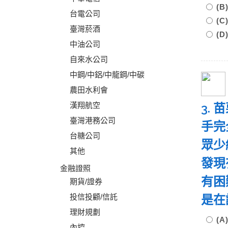
(
台電公司
(
臺灣菸酒
(
中油公司
自來水公司
中鋼/中鋁/中龍鋼/中碳
農田水利會
漢翔航空
3.
臺灣港務公司
手完
台糖公司
眾少
其他
發現
金融證照
有困
期貨/證券
投信投顧/信託
是在
理財規劃
(
內控