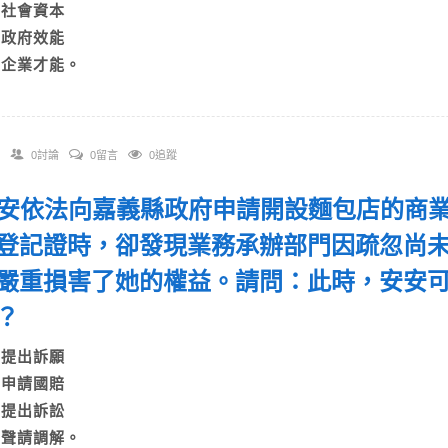
B)社會資本
C)政府效能
D)企業才能。
0討論
0留言
0追蹤
 安安依法向嘉義縣政府申請開設麵包店的商
登記證時，卻發現業務承辦部門因疏忽尚
嚴重損害了她的權益。請問：此時，安安
利？
A)提出訴願
B)申請國賠
C)提出訴訟
D)聲請調解。