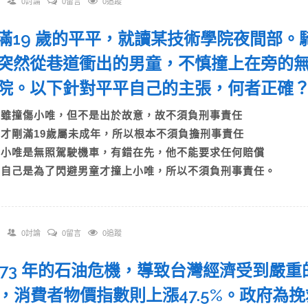
0討論
0留言
0追蹤
 剛滿19 歲的平平，就讀某技術學院夜間部
突然從巷道衝出的男童，不慎撞上在旁的
院。以下針對平平自己的主張，何者正
A)雖撞傷小唯，但不是出於故意，故不須負刑事責任
B)才剛滿19歲屬未成年，所以根本不須負擔刑事責任
C)小唯是無照駕駛機車，有錯在先，他不能要求任何賠償
D)自己是為了閃避男童才撞上小唯，所以不須負刑事責任。
0討論
0留言
0追蹤
 1973 年的石油危機，導致台灣經濟受到
2%，消費者物價指數則上漲47.5%。政府