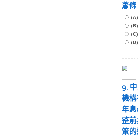
蕭條
(
(
(
(
9.
機構
年息
整前
策