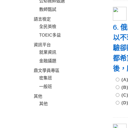
公幼教師甄選
教師甄試
語言檢定
6.
全民英檢
TOEIC多益
以不
資訊平台
驗卻
就業資訊
都希
金融議題
後，
鼎文學員專區
密集班
(
一般班
(
(
其他
(
其他