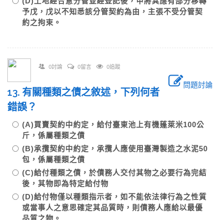
(D)土地經合意分管並經登記後，甲將其應有部分移轉
予戊，戊以不知悉該分管契約為由，主張不受分管契
約之拘束。
0討論
0留言
0追蹤
問題討論
13. 有關種類之債之敘述，下列何者
錯誤？
(A)買賣契約中約定，給付臺東池上有機蓬萊米100公
斤，係屬種類之債
(B)承攬契約中約定，承攬人應使用臺灣製造之水泥50
包，係屬種類之債
(C)給付種類之債，於債務人交付其物之必要行為完結
後，其物即為特定給付物
(D)給付物僅以種類指示者，如不能依法律行為之性質
或當事人之意思確定其品質時，則債務人應給以最優
品質之物。