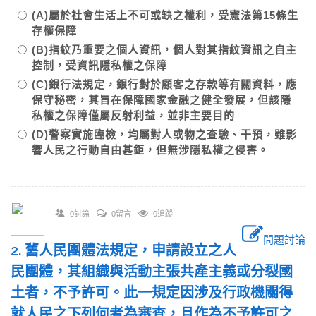
(A)屬於社會生活上不可或缺之權利，受憲法第15條生
存權保障
(B)指紋乃重要之個人資訊，個人對其指紋資訊之自主
控制，受資訊隱私權之保障
(C)銀行法規定，銀行對於顧客之存款等有關資料，應
保守秘密，其旨在保障國家金融之健全發展，但該隱
私權之保障僅屬反射利益，並非主要目的
(D)警察實施臨檢，均屬對人或物之查驗、干預，雖影
響人民之行動自由甚鉅，但無涉隱私權之侵害。
0討論
0留言
0追蹤
問題討論
2. 舊人民團體法規定，申請設立之人
民團體，其組織與活動主張共產主義或分裂國
土者，不予許可。此一規定因涉及行政機關得
就人民之下列何者為審查，且作為不予許可之