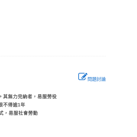
損害
問題討論
？
行。其無力完納者，易服勞役
期限不得逾1年
的方式，易服社會勞動