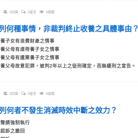
0討論
0留言
0追蹤
 下列何種事情，非裁判終止收養之具體事
A)養子女有浪費財產之情事
B)養父母有虐待養子女之情事
C)養父母有遺棄養子女之情事
D)養父母故意犯罪，被判2年以上之徒刑確定，而無緩刑之宣告。
0討論
0留言
0追蹤
 下列何者不發生消滅時效中斷之效力？
A)聲請強制執行
B)起訴之撤回