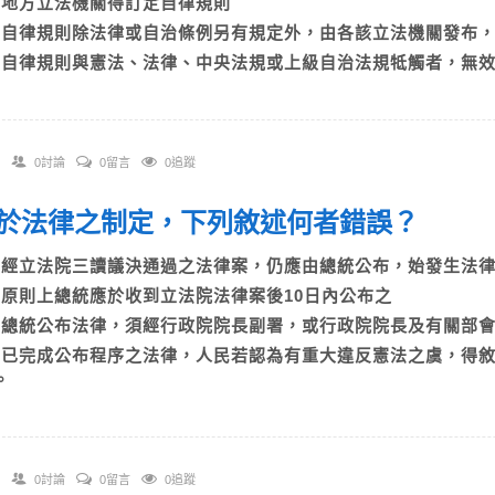
B)地方立法機關得訂定自律規則
C)自律規則除法律或自治條例另有規定外，由各該立法機關發
D)自律規則與憲法、法律、中央法規或上級自治法規牴觸者，無
0討論
0留言
0追蹤
 關於法律之制定，下列敘述何者錯誤？
A)經立法院三讀議決通過之法律案，仍應由總統公布，始發生
B)原則上總統應於收到立法院法律案後10日內公布之
C)總統公布法律，須經行政院院長副署，或行政院院長及有關
D)已完成公布程序之法律，人民若認為有重大違反憲法之虞，得
。
0討論
0留言
0追蹤