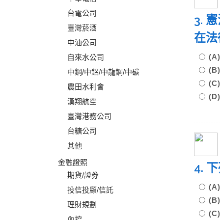
台電公司
3.
臺灣菸酒
在法
中油公司
(
自來水公司
(
中鋼/中鋁/中龍鋼/中碳
(
農田水利會
(
漢翔航空
臺灣港務公司
台糖公司
其他
金融證照
4.
期貨/證券
(
投信投顧/信託
(
理財規劃
(
內控