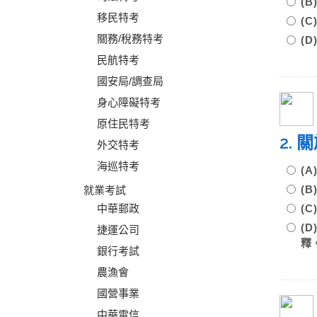
(
移民特考
(
關務/稅務特考
(
民航特考
國安局/調查局
身心障礙特考
原住民特考
2.
外交特考
海巡特考
(
(
就業考試
中華郵政
(
(
捷運公司
釋
銀行考試
農漁會
國營事業
中華電信