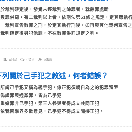
A)於裁判確定後，發覺未經裁判之餘罪者，就餘罪處斷
B)數罪併罰，有二裁判以上者，依刑法第51條之規定，定其應
C)一裁判宣告數罪之刑，於定其執行刑後，如再與其他裁判宣
D)裁判確定後另犯他罪，不在數罪併罰規定之列。
0討論
0留言
0追蹤
. 下列關於己手犯之敘述，何者錯誤？
A)所謂己手犯又稱為親手犯，係正犯須親自為之的犯罪類型
B)偽證罪與通姦罪，皆為己手犯
C)重婚罪非己手犯，第三人參與者得成立共同正犯
D)依我國學界多數意見，己手犯不得成立間接正犯。