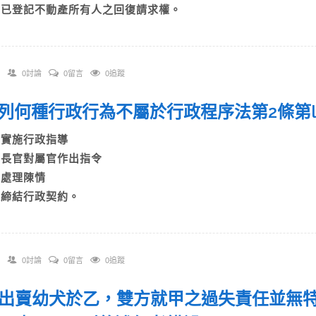
D)已登記不動產所有人之回復請求權。
0討論
0留言
0追蹤
 下列何種行政行為不屬於行政程序法第2條
A)實施行政指導
B)長官對屬官作出指令
C)處理陳情
D)締結行政契約。
0討論
0留言
0追蹤
 甲出賣幼犬於乙，雙方就甲之過失責任並無