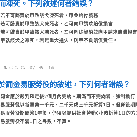
而凍死。下列敘述何者錯誤？
A)若不可歸責於甲致該犬凍死者，甲免給付義務
B)若可歸責於甲致該犬凍死者，乙可向甲請求賠償損害
C)若可歸責於甲致該犬凍死者，乙可解除契約並向甲請求賠償
D)甲就該犬之凍死，若無重大過失，則甲不負賠償責任。
0討論
0留言
0追蹤
 關於罰金易服勞役的敘述，下列何者錯誤
A)罰金應於裁判確定後2個月內完納。期滿而不完納者，強制執
B)易服勞役以新臺幣一千元、二千元或三千元折算1日。但勞役
C)易服勞役期間逾1年後，仍得以提供社會勞動6小時折算1日
D)易服勞役不滿1日之零數，不算。