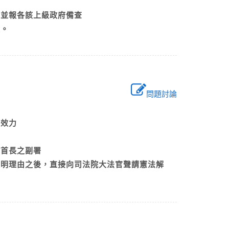
布，並報各該上級政府備查
效。
問題討論
法律效力
部會首長之副署
敘明理由之後，直接向司法院大法官聲請憲法解