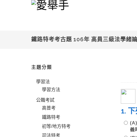
鐵路特考考古題 106年 高員三級法學緒
主題分類
學習法
學習方法
公職考試
高普考
1.
鐵路特考
(
初等/地方特考
義
司法特考