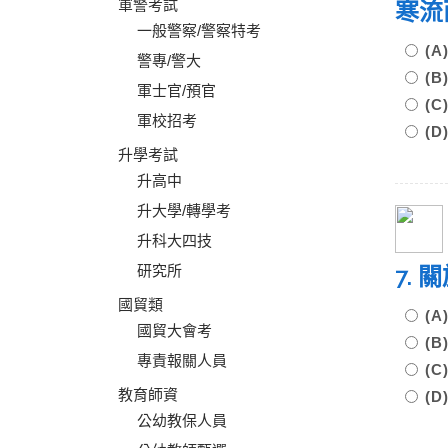
軍警考試
寒流
一般警察/警察特考
(
警專/警大
(
軍士官/預官
(
軍校招考
(
升學考試
升高中
升大學/轉學考
升科大四技
研究所
7.
國貿類
(
國貿大會考
(
專責報關人員
(
教育師資
(
公幼教保人員