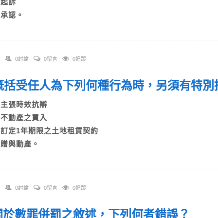
C)起訴
D)承認。
0討論
0留言
0追蹤
. 概括受任人為下列何種行為時，另須有特
A)主張時效抗辯
B)不動產之買入
C)訂定1年期限之土地租賃契約
D)贈與動產。
0討論
0留言
0追蹤
. 關於數罪併罰之敘述，下列何者錯誤？