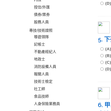
(
授信/外匯
債券/票券
股務人員
專技/技術證照
導遊領隊
5.
記帳士
(
不動產經紀人
(
地政士
(
消防設備人員
(
報關人員
技術士檢定
社工師
食品技師
6.
人身保險業務員