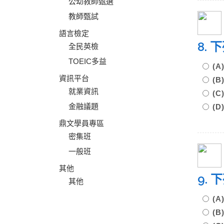
公幼教師甄選
教師甄試
語言檢定
8.
全民英檢
TOEIC多益
(
資訊平台
(
就業資訊
(
金融議題
(
鼎文學員專區
密集班
一般班
其他
9.
其他
(
(