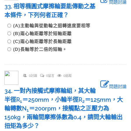
問題討論
33. 相等橢圓式摩擦輪要能傳動之基
本條件，下列何者正確？
(A)主動輪與從動輪之迴轉速度要相等
(B)兩心軸距離等於短軸距離
(C)兩心軸距離等於長軸距離
(D)長軸等於二倍的短軸。
0討論
0留言
0追蹤
問題討論
34. 一對內接觸式摩擦輪組，其大輪
半徑R
＝250mm，小輪半徑R
＝125mm，大
1
2
輪轉數N
＝200rpm，接觸點之正壓力為
1
150kg，兩輪間摩擦係數為0.4，請問大輪輸出
扭矩為多少？