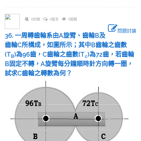
0討論
0留言
0追蹤
問題討論
36. 一周轉齒輪系由A旋臂、齒輪B及
齒輪C所構成，如圖所示；其中B齒輪之齒數
(T
)為96齒，C齒輪之齒數(T
)為72齒，若齒輪
B
c
B固定不轉，A旋臂每分鐘順時針方向轉一圈，
試求C齒輪之轉數為何？