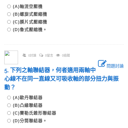
(A)軸流空壓機
(B)螺旋式壓縮機
(C)膜片式壓縮機
(D)魯式壓縮機。
0討論
0留言
0追蹤
問題討論
5. 下列之軸聯結器，何者適用兩軸中
心線不在同一直線又可吸收軸的部分扭力與振
動？
(A)歐丹聯結器
(B)凸緣聯結器
(C)賽勒氏錐形聯結器
(D)分筒聯結器。