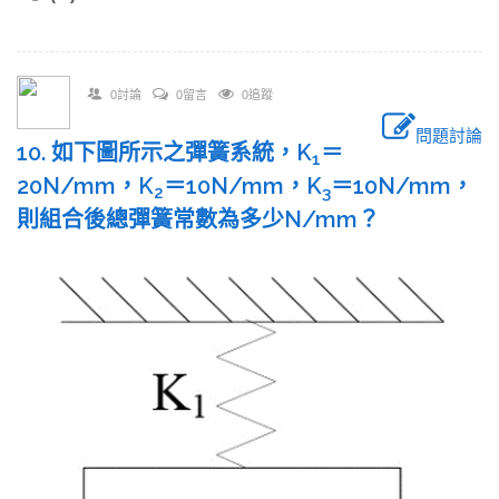
0討論
0留言
0追蹤
問題討論
10. 如下圖所示之彈簧系統，K
＝
1
20N/mm，K
＝10N/mm，K
＝10N/mm，
2
3
則組合後總彈簧常數為多少N/mm？