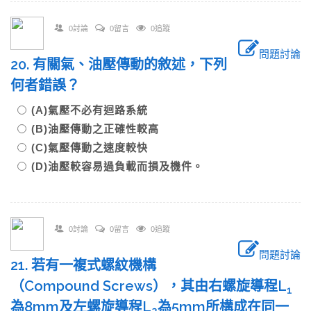
0討論
0留言
0追蹤
問題討論
20. 有關氣、油壓傳動的敘述，下列
何者錯誤？
(A)氣壓不必有迴路系統
(B)油壓傳動之正確性較高
(C)氣壓傳動之速度較快
(D)油壓較容易過負載而損及機件。
0討論
0留言
0追蹤
問題討論
21. 若有一複式螺紋機構
（Compound Screws），其由右螺旋導程L
1
為8mm及左螺旋導程L
為5mm所構成在同一
2