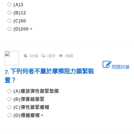
(A)3
(B)12
(C)50
(D)200。
0討論
0留言
0追蹤
問題討論
7. 下列何者不屬於摩擦阻力鎖緊裝
置？
(A)螺旋彈性鎖緊墊圈
(B)彈簧線鎖緊
(C)彈性鎖緊螺帽
(D)槽縫螺帽。