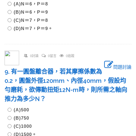
(A)N＝6，P＝8
(B)N＝6，P＝9
(C)N＝7，P＝8
(D)N＝7，P＝9。
0討論
0留言
0追蹤
問題討論
9. 有一圓盤離合器，若其摩擦係數為
0.2，圓盤外徑120mm、內徑40mm，假設均
勻磨耗，欲傳動扭矩12N-m時，則所需之軸向
推力為多少N？
(A)500
(B)750
(C)1000
(D)1500。