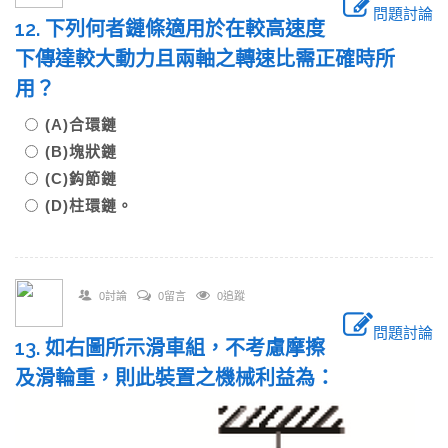
問題討論
12. 下列何者鏈條適用於在較高速度
下傳達較大動力且兩軸之轉速比需正確時所
用？
(A)合環鏈
(B)塊狀鏈
(C)鈎節鏈
(D)柱環鏈。
0討論
0留言
0追蹤
問題討論
13. 如右圖所示滑車組，不考慮摩擦
及滑輪重，則此裝置之機械利益為：