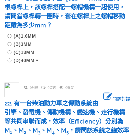
根螺桿上，該螺桿搭配一螺帽機構一起使用，
請問當螺桿轉一圈時，套在螺桿上之螺帽移動
距離為多少mm？
(A)1.6MM
(B)3MM
(C)13MM
(D)40MM。
0討論
0留言
0追蹤
問題討論
22. 有一台柴油動力車之傳動系統由
引擎、發電機、傳動機構、變速機、走行機構
等共同串聯而成，效率（Efficiency）分別為
M
、M
、M
、M
、M
，請問該系統之總效率
1
2
3
4
5