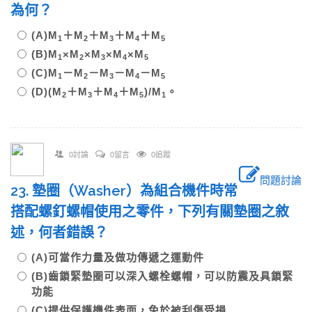
為何？
(A)M
＋M
＋M
＋M
＋M
1
2
3
4
5
(B)M
×M
×M
×M
×M
1
2
3
4
5
(C)M
－M
－M
－M
－M
1
2
3
4
5
(D)(M
＋M
＋M
＋M
)/M
。
2
3
4
5
1
0討論
0留言
0追蹤
問題討論
23. 墊圈（Washer）為組合機件時常
搭配螺釘螺帽使用之零件，下列有關墊圈之敘
述，何者錯誤？
(A)可當作力量及做功傳遞之運動件
(B)齒鎖緊墊圈可以深入螺栓螺帽，可以防震及具鎖緊
功能
(C)提供保護機件表面，免於被刮傷受損