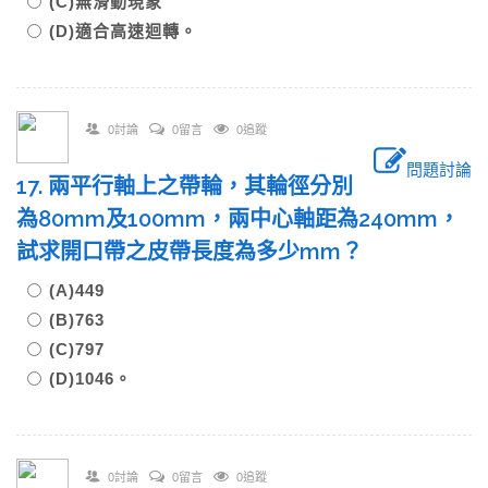
(C)無滑動現象
(D)適合高速迴轉。
0討論
0留言
0追蹤
問題討論
17. 兩平行軸上之帶輪，其輪徑分別
為80mm及100mm，兩中心軸距為240mm，
試求開口帶之皮帶長度為多少mm？
(A)449
(B)763
(C)797
(D)1046。
0討論
0留言
0追蹤