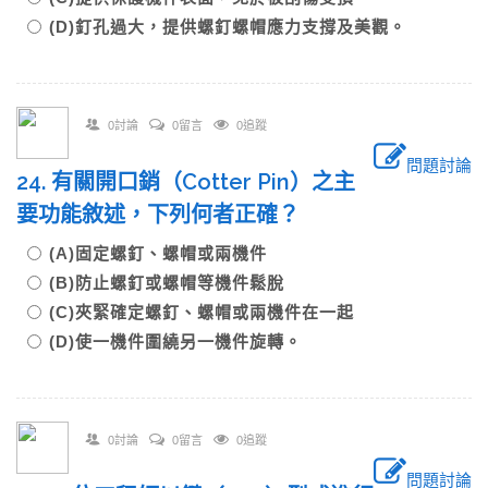
(D)釘孔過大，提供螺釘螺帽應力支撐及美觀。
0討論
0留言
0追蹤
問題討論
24. 有關開口銷（Cotter Pin）之主
要功能敘述，下列何者正確？
(A)固定螺釘、螺帽或兩機件
(B)防止螺釘或螺帽等機件鬆脫
(C)夾緊確定螺釘、螺帽或兩機件在一起
(D)使一機件圍繞另一機件旋轉。
0討論
0留言
0追蹤
問題討論