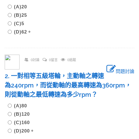
(A)20
(B)25
(C)5
(D)62。
0討論
0留言
0追蹤
問題討論
2. 一對相等五級塔輪，主動軸之轉速
為240rpm，而從動軸的最高轉速為360rpm，
則從動軸之最低轉速為多少rpm？
(A)80
(B)120
(C)160
(D)200。