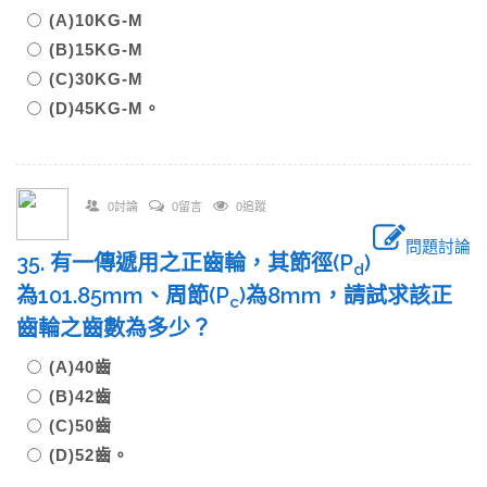
(A)10KG-M
(B)15KG-M
(C)30KG-M
(D)45KG-M。
0討論
0留言
0追蹤
問題討論
35. 有一傳遞用之正齒輪，其節徑(P
)
d
為101.85mm、周節(P
)為8mm，請試求該正
c
齒輪之齒數為多少？
(A)40齒
(B)42齒
(C)50齒
(D)52齒。