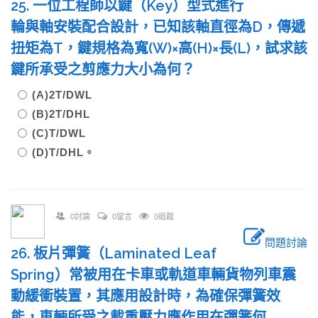
25. 一位工程師以鍵（Key）型式進行
輪與軸安裝配合設計，已知該軸直徑為D，傳遞
扭矩為T，鍵規格為寬(W)×高(H)×長(L)，試求該
鍵所承受之剪應力大小為何？
(A)2T/DWL
(B)2T/DHL
(C)T/DWL
(D)T/DHL。
0討論
0留言
0追蹤
問題討論
26. 板片彈簧（Laminated Leaf
Spring）常被用在卡車或軌道車輛貨物列車震
動緩衝裝置，其應用設計時，為確保彈簧效
能，車輛所受之載重壓力應作用在彈簧何