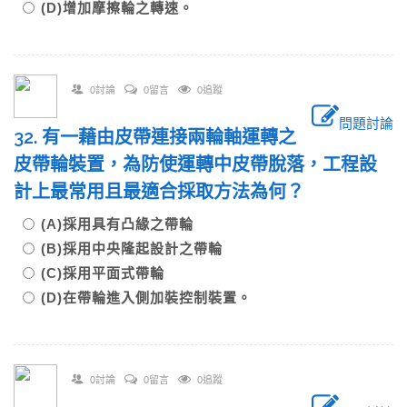
(D)增加摩擦輪之轉速。
0討論
0留言
0追蹤
問題討論
32. 有一藉由皮帶連接兩輪軸運轉之
皮帶輪裝置，為防使運轉中皮帶脫落，工程設
計上最常用且最適合採取方法為何？
(A)採用具有凸緣之帶輪
(B)採用中央隆起設計之帶輪
(C)採用平面式帶輪
(D)在帶輪進入側加裝控制裝置。
0討論
0留言
0追蹤