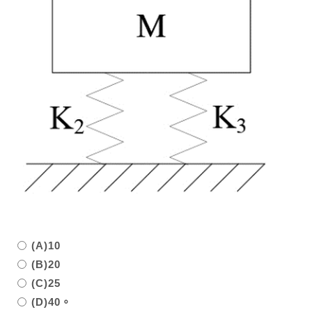
(A)10
(B)20
(C)25
(D)40。