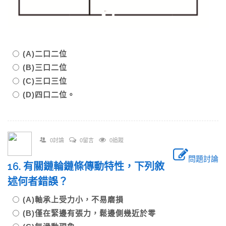
(A)二口二位
(B)三口二位
(C)三口三位
(D)四口二位。
0討論
0留言
0追蹤
問題討論
16. 有關鏈輪鏈條傳動特性，下列敘
述何者錯誤？
(A)軸承上受力小，不易磨損
(B)僅在緊邊有張力，鬆邊側幾近於零