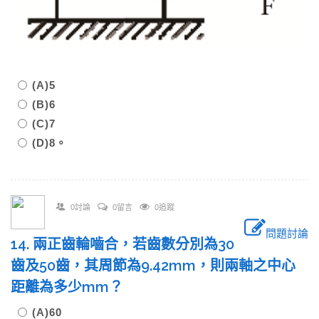
(A)5
(B)6
(C)7
(D)8。
0討論
0留言
0追蹤
問題討論
14. 兩正齒輪嚙合，若齒數分別為30
齒及50齒，其周節為9.42mm，則兩軸之中心
距離為多少mm？
(A)60