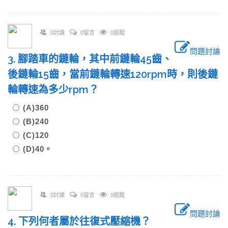
0討論
0留言
0追蹤
問題討論
3. 腳踏車的鏈輪，其中前鏈輪45齒、
後鏈輪15齒，當前鏈輪轉速120rpm時，則後鏈
輪轉速為多少rpm？
(A)360
(B)240
(C)120
(D)40。
0討論
0留言
0追蹤
問題討論
4. 下列何者屬於往復式壓縮機？