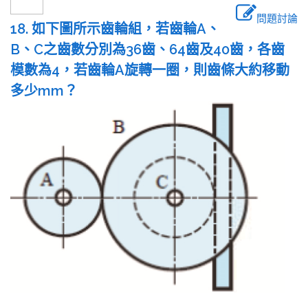
問題討論
18. 如下圖所示齒輪組，若齒輪A、
B、C之齒數分別為36齒、64齒及40齒，各齒
模數為4，若齒輪A旋轉一圈，則齒條大約移動
多少mm？