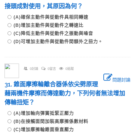
接頭成對使用，其原因為何？
(A)確保主動件與從動件具相同轉速
(B)增加主動件與從動件之轉速比
(C)降低主動件與從動件之振動與噪音
(D)可增加主動件與從動件間額外之扭力。
0討論
0留言
0追蹤
問題討論
31. 錐面摩擦輪離合器係依尖劈原理
藉兩機件摩擦而傳達動力，下列何者無法增加
傳輸扭矩？
(A)增加軸向彈簧抵緊正壓力
(B)在接觸面間加裝高摩擦係數材料
(C)增加摩擦輪錐面垂直壓力