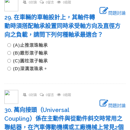
0討論
0留言
0追蹤
問題討論
29. 在車輛的車軸設計上，其軸件轉
動時須搭配軸承設置同時承受軸方向及直徑方
向之負載，請問下列何種軸承最適合？
(A)止推滾珠軸承
(B)錐形滾子軸承
(C)圓柱滾子軸承
(D)深溝滾珠承。
0討論
0留言
0追蹤
問題討論
30. 萬向接頭（Universal
Coupling）係在主動件與從動件斜交時常用之
聯結器，在汽車傳動機構或工廠機械上常見2個