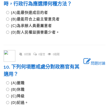
時，行政行為應選擇何種方法？
(A)能最快達成目的者
(B)最能符合上級主管意見者
(C)為承辦人員最屬意者
(D)對人民權益損害最少者。
0討論
0留言
0追蹤
問題討論
10. 下列何項懲戒處分對政務官有其
適用？
(A)撤職
(B)休職
(C)降級
(D)記過。