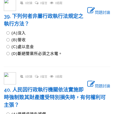
0討論
0留言
0追蹤
問題討論
39. 下列何者非屬行政執行法規定之
執行方法？
(A)沒入
(B)管收
(C)處以怠金
(D)斷絕營業所必須之水電。
0討論
0留言
0追蹤
問題討論
40. 人民因行政執行機關依法實施即
時強制致其財產遭受特別損失時，有何權利可
主張？