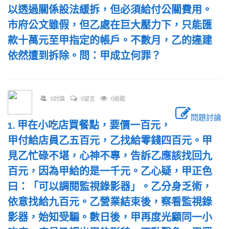
以透過關係設法緩拆，但必須給付公關費用。
市府公文雖假，但乙處在巨大壓力下，只能匯
款十萬元至甲指定的帳戶。不數月，乙的違建
依然遭到拆除。問：甲成立何罪？
0討論
0留言
0追蹤
問題討論
1. 甲在小吃店買餐點，要價一百元，
甲付給店員乙五百元，乙找給零錢四百元。甲
見乙忙碌不堪，心神不專，告訴乙應該找回九
百元，因為甲給的是一千元。乙心疑，甲正色
曰：「可以調閱監視錄影器」。乙分身乏術，
依意找給九百元。乙營業結束後，察看監視錄
影器，始知受騙。數日後，甲再度光顧同一小