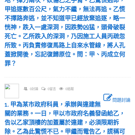
地，揮刀兩次，砍傷乙之手臂。乙驚慌逃命，
甲追逐數百公尺，氣力不繼，無法再追。乙慌
不擇路奔逃，並不知道甲已經放棄追逐，略一
恍神，跌入一處深洞，因跌勢凶猛，頭骨破裂
死亡。乙所跌入的深洞，乃因施工人員丙疏忽
所致。丙負責修復馬路上自來水管線，將人孔
蓋掀開後，忘記復歸原位。問：甲、丙成立何
罪？
0討論
0留言
0追蹤
問題討論
1. 甲為某市政府科員，承辦與違建無
關的業務。一日，甲以市政府名義發函給乙，
告以乙家頂樓的加蓋屬於違建，必須限期拆
除。乙為此驚慌不已。甲繼而電告乙，謊稱可