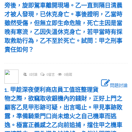
旁後，旋即駕車離開現場。乙一直到隔日清晨
才被人發現，已休克身亡。事後證明，乙當時
雖然受傷，但無立即生命危險，死亡主因是當
晚有寒流，乙因失溫休克身亡，若甲當時有採
取救助行為，乙不至於死亡。試問：甲之刑事
責任如何？
0討論
0留言
0追蹤
問題討論
1. 甲趁深夜便利商店員工值班整理貨
物之際，欲竊取收銀機內的錢財，正好上門之
顧客乙見甲形跡可疑，出言喝止。甲見事跡敗
露，準備騎乘門口尚未熄火之自己機車而逃
逸。極富正義感之乙向前追捕，擋住甲之機車