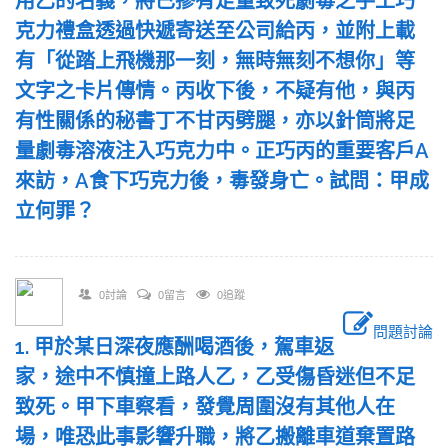
用乙的名義，將已摻有足量致死劇毒之手工巧
克力禮盒透過快遞寄送至公司給丙，並附上載
有「從踏上飛機那一刻，無時無刻不想你」等
文字之卡片傳情。丙收下後，不疑有他，與丙
有性關係的秘書丁不甘丙劈腿，亦以針筒將足
量劇毒溶液注入巧克力中。正巧丙的重要客戶A
來訪，A食下巧克力後，毒發身亡。試問：甲成
立何罪？
0討論
0留言
0追蹤
問題討論
1. 甲於某日深夜應酬喝酒後，駕車返
家，途中不慎撞上路人乙，乙受傷昏迷但不足
致死。甲下車察看，發覺周圍沒有其他人在
場，唯恐此事影響升職，將乙搬離車道棄置路