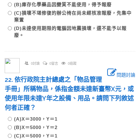
(B)庫存化學藥品因變質不能使用，得予報廢
(C)損壞不堪修復的辦公椅在尚未經核准報廢，先集中
棄置
(D)未達使用期限的電腦因地震損壞，還不能予以報
廢。
0討論
0留言
0追蹤
問題討論
22. 依行政院主計總處之「物品管理
手冊」所稱物品，係指金額未達新臺幣X元，或
使用年限未達Y年之設備、用品。請問下列敘述
何者正確？
(A)X＝3000，Y＝1
(B)X＝5000，Y＝2
(C)X＝5000，Y＝1