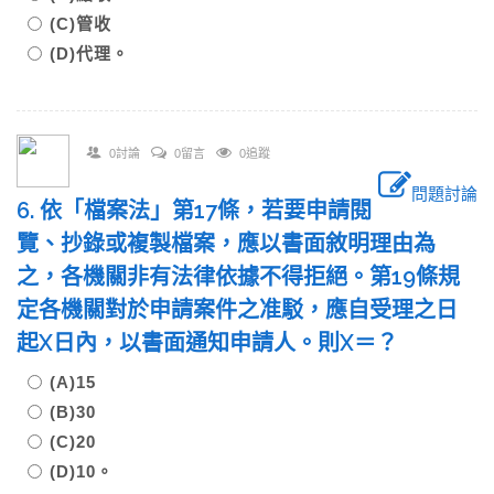
(C)管收
(D)代理。
0討論
0留言
0追蹤
問題討論
6. 依「檔案法」第17條，若要申請閱
覽、抄錄或複製檔案，應以書面敘明理由為
之，各機關非有法律依據不得拒絕。第19條規
定各機關對於申請案件之准駁，應自受理之日
起X日內，以書面通知申請人。則X＝？
(A)15
(B)30
(C)20
(D)10。