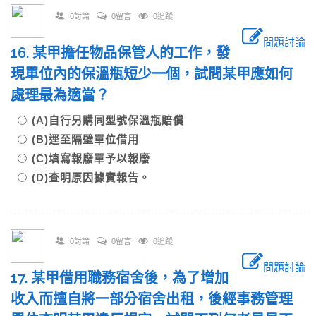
0討論
0留言
0追蹤
問題討論
16. 某甲擔任物品保管人的工作，發
現單位內的保溫瓶短少一個，試問某甲應如何
處理最為適當？
(A)自行另購同型號保溫瓶賠償
(B)逕至隔壁單位借用
(C)填寫報廢單予以報廢
(D)查明原因據實報告。
0討論
0留言
0追蹤
問題討論
17. 某甲借用職務宿舍後，為了增加
收入而擅自將一部分宿舍出租，後經事務管理