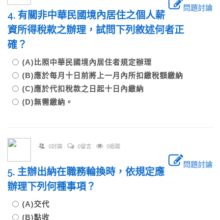
問題討論
4. 有關非中華民國境內居住之個人薪
資所得稅款之辦理，試問下列敘述何者正
確？
(A)比照中華民國境內居住者規定辦理
(B)應於每月十日前將上一月內所扣繳稅額繳納
(C)應於代扣稅款之日起十日內繳納
(D)無需繳納。
0討論
0留言
0追蹤
問題討論
5. 主辦出納在職務輪換時，依規定應
辦理下列何種事項？
(A)交代
(B)點收