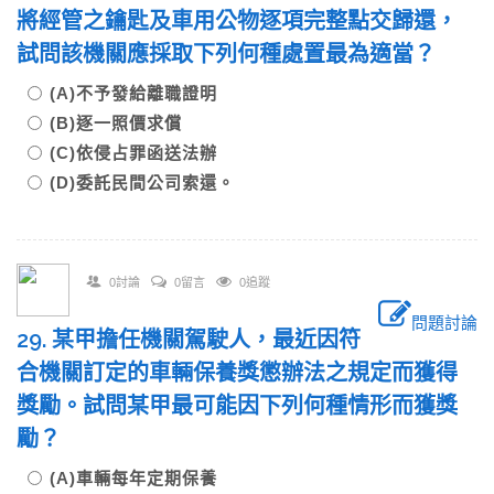
將經管之鑰匙及車用公物逐項完整點交歸還，
試問該機關應採取下列何種處置最為適當？
(A)不予發給離職證明
(B)逐一照價求償
(C)依侵占罪函送法辦
(D)委託民間公司索還。
0討論
0留言
0追蹤
問題討論
29. 某甲擔任機關駕駛人，最近因符
合機關訂定的車輛保養獎懲辦法之規定而獲得
獎勵。試問某甲最可能因下列何種情形而獲獎
勵？
(A)車輛每年定期保養