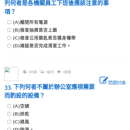
列何者是各機關員工下班後應該注意的事
項？
(A)關閉所有電源
(B)檢查抽屜是否上鎖
(C)檢查公用鎖匙是否隨身攜帶
(D)確認是否完成清潔工作。
0討論
0留言
0追蹤
問題討論
33. 下列何者不屬於辦公室應視需要
而酌設的設備？
(A)空調
(B)烘乾
(C)通風
(D)除濕。