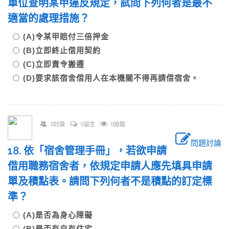
單位查明某甲違反規定，試問下列何者是最不
適當的處理措施？
(A)令某甲賠付三倍押金
(B)立即終止借用契約
(C)立即責令搬遷
(D)要求該宿舍借用人在本機關不得再請借宿舍。
0討論
0留言
0追蹤
問題討論
18. 依「宿舍管理手冊」，若欲申請
借用職務宿舍者，依規定申請人應先填具申請
單及積點表。請問下列何者不是積點的訂定標
準？
(A)是否為身心障礙
(B)是否有自有住宅