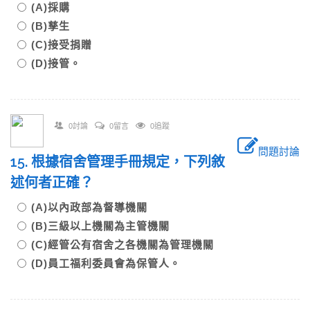
(A)採購
(B)孳生
(C)接受捐贈
(D)接管。
0討論
0留言
0追蹤
問題討論
15. 根據宿舍管理手冊規定，下列敘
述何者正確？
(A)以內政部為督導機關
(B)三級以上機關為主管機關
(C)經管公有宿舍之各機關為管理機關
(D)員工福利委員會為保管人。