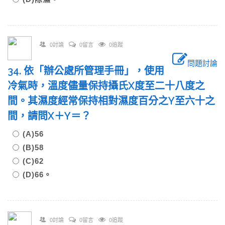
0討論
0留言
0追蹤
問題討論
34. 依「辦公處所管理手冊」，使用
冷氣時，溫度儘量保持攝氏X度至二十八度之
間。其濕度經常保持相對濕度百分之Y至六十之
間，請問X＋Y＝？
(A)56
(B)58
(C)62
(D)66。
0討論
0留言
0追蹤