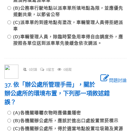
無須再填寫派車單
(B)公務車行駛地點以派車單所填地點為限，並應優先
規劃共乘，以節省公帑
(C)派車單的到達地點有塗改，車輛管理人員得拒絕派
車
(D)車輛管理人員，除臨時緊急用車得自由調度外，應
按照各單位送到派車單先後緩急依次調派。
0討論
0留言
0追蹤
問題討論
37. 依「辦公處所管理手冊」，關於
辦公處所的環境布置，下列那一項敘述錯
誤？
(A)各機關曝曬衣物時應儘量隱密
(B)各機關辦公處所，應該於進出口處設置禁菸標示
(C)各機關辦公處所，得於適當地點設置垃圾箱及資源