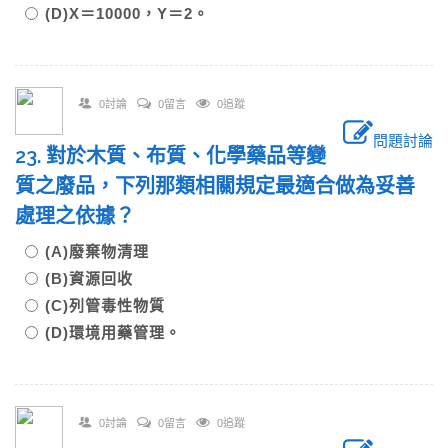
(D)X＝10000，Y＝2。
0討論
0留言
0追蹤
問題討論
23. 對於木質、布質、化學藥品等變
質之廢品，下列那類相關規定最適合做為妥善
處理之依據？
(A)廢棄物清理
(B)資源回收
(C)列管毒性物質
(D)環境用藥管理。
0討論
0留言
0追蹤