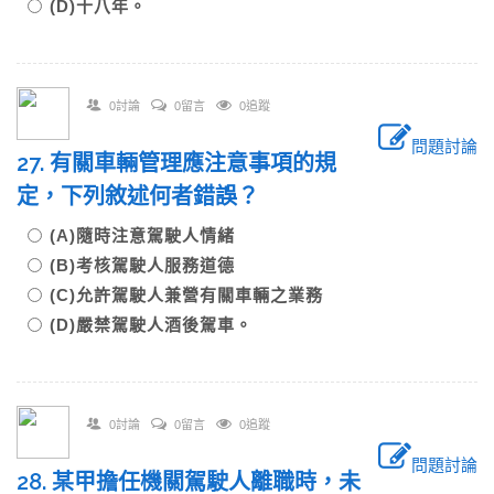
(D)十八年。
0討論
0留言
0追蹤
問題討論
27. 有關車輛管理應注意事項的規
定，下列敘述何者錯誤？
(A)隨時注意駕駛人情緒
(B)考核駕駛人服務道德
(C)允許駕駛人兼營有關車輛之業務
(D)嚴禁駕駛人酒後駕車。
0討論
0留言
0追蹤
問題討論
28. 某甲擔任機關駕駛人離職時，未