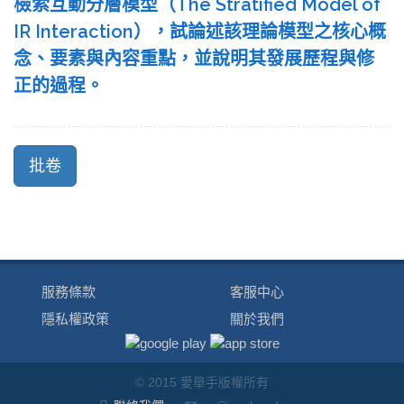
檢索互動分層模型（The Stratified Model of
IR Interaction），試論述該理論模型之核心概
念、要素與內容重點，並說明其發展歷程與修
正的過程。
服務條款
客服中心
隱私權政策
關於我們
© 2015 愛舉手版權所有