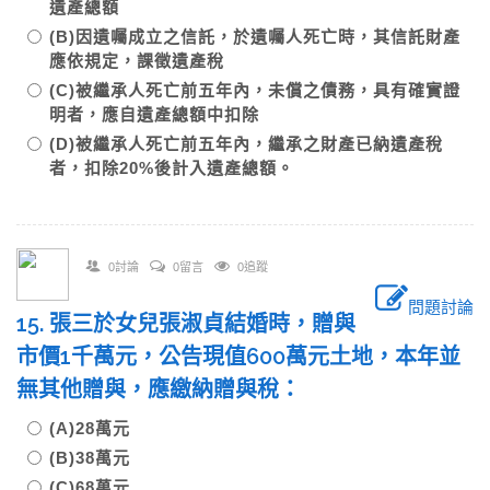
遺產總額
(B)因遺囑成立之信託，於遺囑人死亡時，其信託財產
應依規定，課徵遺產稅
(C)被繼承人死亡前五年內，未償之債務，具有確實證
明者，應自遺產總額中扣除
(D)被繼承人死亡前五年內，繼承之財產已納遺產稅
者，扣除20%後計入遺產總額。
0討論
0留言
0追蹤
問題討論
15. 張三於女兒張淑貞結婚時，贈與
市價1千萬元，公告現值600萬元土地，本年並
無其他贈與，應繳納贈與稅：
(A)28萬元
(B)38萬元
(C)68萬元