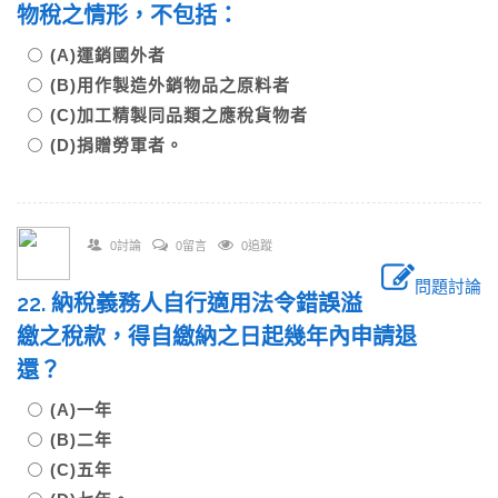
物稅之情形，不包括：
(A)運銷國外者
(B)用作製造外銷物品之原料者
(C)加工精製同品類之應稅貨物者
(D)捐贈勞軍者。
0討論
0留言
0追蹤
問題討論
22. 納稅義務人自行適用法令錯誤溢
繳之稅款，得自繳納之日起幾年內申請退
還？
(A)一年
(B)二年
(C)五年