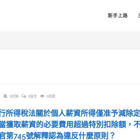
新手上路
0討論
0留言
0追蹤
 現行所得稅法關於個人薪資所得僅准予減除
當獲取薪資的必要費用超過特別扣除額，
官第745號解釋認為違反什麼原則？