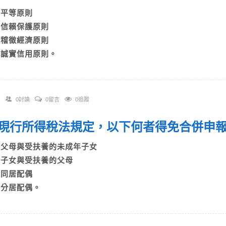
A)平等原則
B)信賴保護原則
C)稽徵經濟原則
D)誠實信用原則。
0討論
0留言
0追蹤
 依現行所得稅法規定，以下何者得免合併
A)父母與受扶養的未成年子女
B)子女與受扶養的父母
C)同居配偶
D)分居配偶。