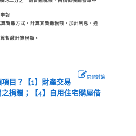
納稅額的二分之一為暫繳稅額，由稽徵機關發單申
暫繳申報
用試算暫繳方式，計算其暫繳稅額，加計利息，通
試算暫繳計算稅額。
問題討論
額項目？【1】財產交易
關之捐贈；【4】自用住宅購屋借