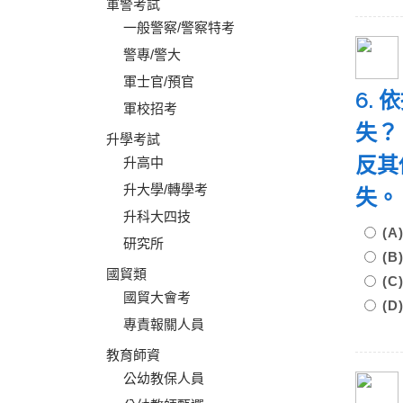
軍警考試
一般警察/警察特考
警專/警大
軍士官/預官
6.
軍校招考
失？
升學考試
反其
升高中
升大學/轉學考
失
升科大四技
(
研究所
(
國貿類
(
國貿大會考
(
專責報關人員
教育師資
公幼教保人員