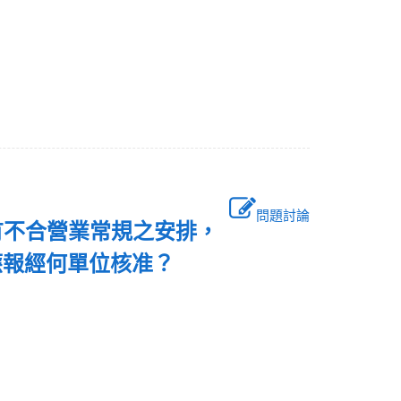
問題討論
有不合營業常規之安排，
應報經何單位核准？