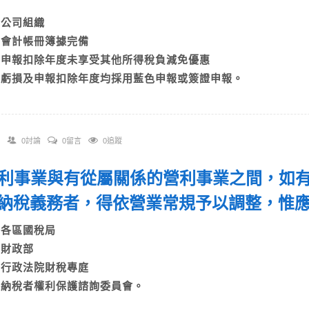
A)公司組織
B)會計帳冊簿據完備
C)申報扣除年度未享受其他所得稅負減免優惠
D)虧損及申報扣除年度均採用藍色申報或簽證申報。
0討論
0留言
0追蹤
 營利事業與有從屬關係的營利事業之間，如
納稅義務者，得依營業常規予以調整，惟
A)各區國稅局
B)財政部
C)行政法院財稅專庭
D)納稅者權利保護諮詢委員會。