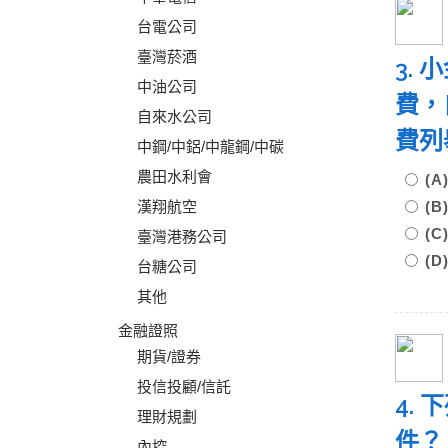
台電公司
臺灣菸酒
3.
中油公司
費，
自來水公司
費
中鋼/中鋁/中龍鋼/中碳
農田水利會
(A
漢翔航空
(B
(C
臺灣港務公司
(D
台糖公司
其他
金融證照
期貨/證券
投信投顧/信託
4.
理財規劃
件
內控