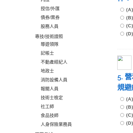
授信/外匯
(
債券/票券
(
(
股務人員
(
專技/技術證照
導遊領隊
記帳士
不動產經紀人
地政士
5.
消防設備人員
規避
報關人員
技術士檢定
(
社工師
(
(
食品技師
(
人身保險業務員