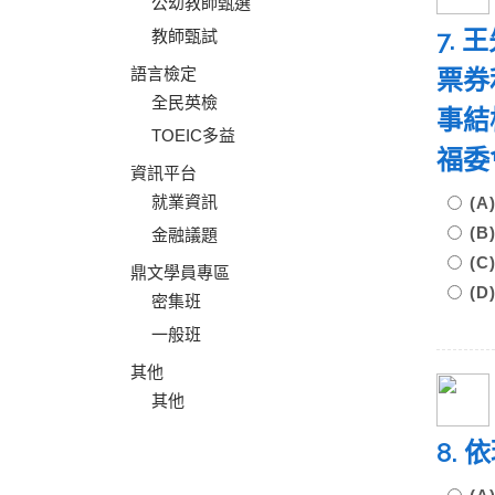
公幼教師甄選
7.
教師甄試
語言檢定
票券
全民英檢
事結
TOEIC多益
福委
資訊平台
就業資訊
(
(B
金融議題
(C
鼎文學員專區
(D
密集班
一般班
其他
其他
8.