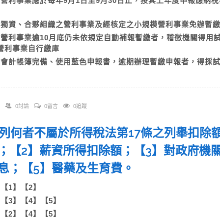
A)營利事業應於每年9月1日至9月30日止，按其上年度申報應
報
B)獨資、合夥組織之營利事業及經核定之小規模營利事業免辦
C)營利事業逾10月底仍未依規定自動補報暫繳者，稽徵機關得
營利事業自行繳庫
D)會計帳簿完備、使用藍色申報書，逾期辦理暫繳申報者，得採
0討論
0留言
0追蹤
 下列何者不屬於所得稅法第17條之列舉扣除
；【2】薪資所得扣除額；【3】對政府機
息；【5】醫藥及生育費。
A)【1】【2】
B)【3】【4】【5】
C)【2】【4】【5】