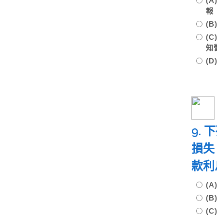
(
(
(
知
(
9.
損失
款利
(
(
(