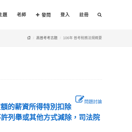
主題
老師
登入
註冊
發問
高普考考古題
106年 普考稅務法規概要
問題討論
定額的薪資所得特別扣除
不許列舉或其他方式減除，司法院