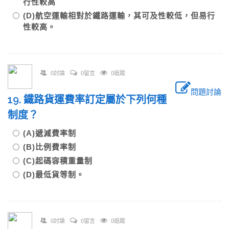
行性較高
(D)航空運輸相對於鐵路運輸，其可及性較低，但易行
性較高。
0討論
0留言
0追蹤
問題討論
19. 鐵路貨運費率訂定屬於下列何種
制度？
(A)遞減費率制
(B)比例費率制
(C)起碼容積重量制
(D)最低貨等制。
0討論
0留言
0追蹤