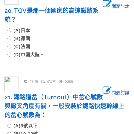
問題討論
20. TGV是那一個國家的高速鐵路系
統？
(A)日本
(B)德國
(C)法國
(D)中國大陸。
0討論
0留言
0追蹤
問題討論
21. 鐵路道岔（Turnout）中岔心號數
與轍叉角度有關，一般安裝於鐵路快速幹線上
的岔心號數為：
(A)9號以下
(B)10-12號