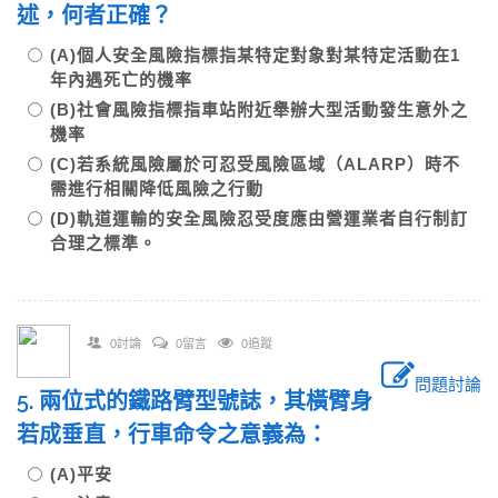
述，何者正確？
(A)個人安全風險指標指某特定對象對某特定活動在1
年內遇死亡的機率
(B)社會風險指標指車站附近舉辦大型活動發生意外之
機率
(C)若系統風險屬於可忍受風險區域（ALARP）時不
需進行相關降低風險之行動
(D)軌道運輸的安全風險忍受度應由營運業者自行制訂
合理之標準。
0討論
0留言
0追蹤
問題討論
5. 兩位式的鐵路臂型號誌，其橫臂身
若成垂直，行車命令之意義為：
(A)平安