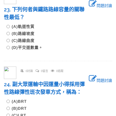
問題討論
23. 下列何者與鐵路路線容量的關聯
性最低？
(A)軌道性質
(B)路線坡度
(C)路線曲度
(D)平交道數量。
0討論
0留言
0追蹤
問題討論
24. 副大眾運輸中因運量小得採用彈
性路線彈性班次發車方式，稱為：
(A)BRT
(B)DRT
(C)LRT