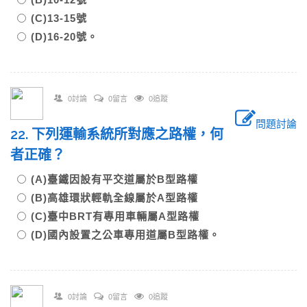
(C)13-15號
(D)16-20號。
0討論
0留言
0追蹤
問題討論
22. 下列運輸系統所對應之路權，何
者正確？
(A)臺鐵因設有平交道屬於B型路權
(B)高雄環狀輕軌全線屬於A型路權
(C)臺中BRT有專用車輛屬A型路權
(D)國內設置之公車專用道屬B型路權。
0討論
0留言
0追蹤