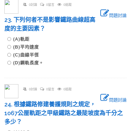
0討論
0留言
0追蹤
問題討論
23. 下列何者不是影響鐵路曲線超高
度的主要因素？
(A)軌距
(B)平均速度
(C)曲線半徑
(D)鋼軌長度。
0討論
0留言
0追蹤
問題討論
24. 根據鐵路修建養護規則之規定，
1067公厘軌距之甲級鐵路之最陡坡度為千分之
多少？