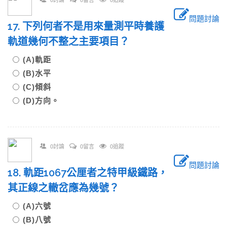
0討論
0留言
0追蹤
問題討論
17. 下列何者不是用來量測平時養護
軌道幾何不整之主要項目？
(A)軌距
(B)水平
(C)傾斜
(D)方向。
0討論
0留言
0追蹤
問題討論
18. 軌距1067公厘者之特甲級鐵路，
其正線之轍岔應為幾號？
(A)六號
(B)八號