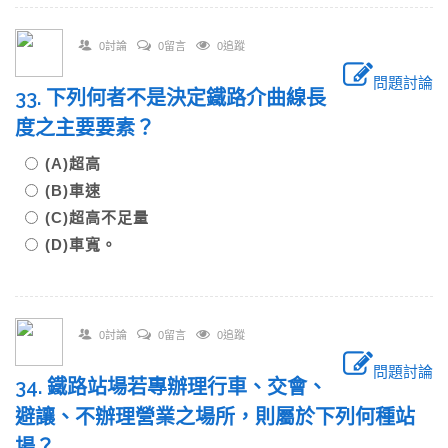
0討論
0留言
0追蹤
問題討論
33. 下列何者不是決定鐵路介曲線長
度之主要要素？
(A)超高
(B)車速
(C)超高不足量
(D)車寬。
0討論
0留言
0追蹤
問題討論
34. 鐵路站場若專辦理行車、交會、
避讓、不辦理營業之場所，則屬於下列何種站
場？