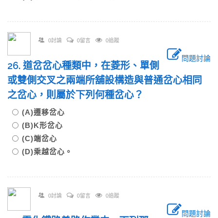
0討論
0留言
0追蹤
問題討論
26. 道岔岔心種類中，在菱形、單側
或雙側交叉之兩端所舖設構造與普通岔心相同
之岔心，則屬於下列何種岔心？
(A)遷移岔心
(B)K形岔心
(C)端岔心
(D)乘越岔心。
0討論
0留言
0追蹤
問題討論