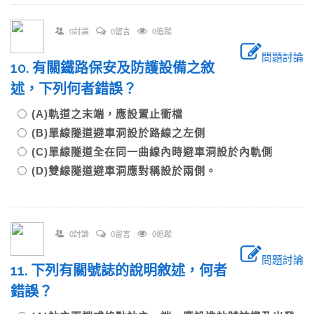
0討論
0留言
0追蹤
問題討論
10. 有關鐵路保安及防護設備之敘
述，下列何者錯誤？
(A)軌道之末端，應設置止衝檔
(B)單線隧道避車洞設於路線之左側
(C)單線隧道全在同一曲線內時避車洞設於內軌側
(D)雙線隧道避車洞應對稱設於兩側。
0討論
0留言
0追蹤
問題討論
11. 下列有關號誌的說明敘述，何者
錯誤？