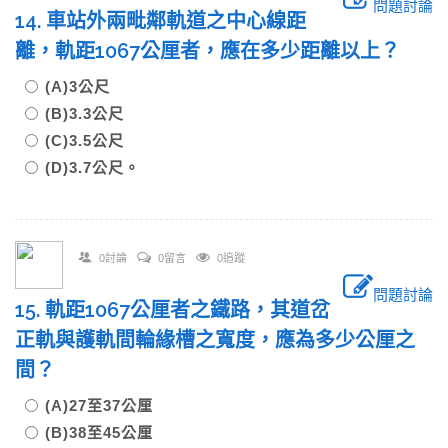
問題討論
14. 車站外兩毗鄰軌道之中心線距
離，軌距1067公厘者，應在多少距離以上？
(A)3公尺
(B)3.3公尺
(C)3.5公尺
(D)3.7公尺。
0討論
0留言
0追蹤
問題討論
15. 軌距1067公厘者之鐵路，其道岔
正軌與護軌間輪緣槽之寬度，應為多少公厘之
間？
(A)27至37公厘
(B)38至45公厘