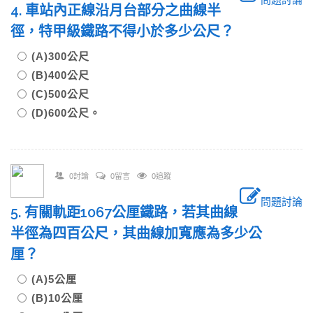
4. 車站內正線沿月台部分之曲線半
徑，特甲級鐵路不得小於多少公尺？
(A)300公尺
(B)400公尺
(C)500公尺
(D)600公尺。
0討論
0留言
0追蹤
問題討論
5. 有關軌距1067公厘鐵路，若其曲線
半徑為四百公尺，其曲線加寬應為多少公
厘？
(A)5公厘
(B)10公厘