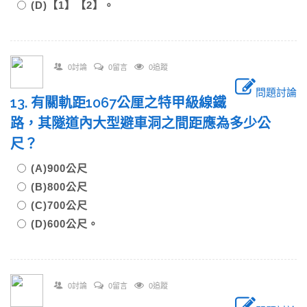
(D)【1】【2】。
0討論
0留言
0追蹤
問題討論
13. 有關軌距1067公厘之特甲級線鐵
路，其隧道內大型避車洞之間距應為多少公
尺？
(A)900公尺
(B)800公尺
(C)700公尺
(D)600公尺。
0討論
0留言
0追蹤