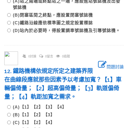
(A)站之兩端或終點站之一端，應設進站號誌機及出發
號誌機
(B)閉塞區間之終點，應設置閉塞號誌機
(C)鐵路沿線應依標準圖之規定設置標誌
(D)站內於必要時，得設置調車號誌機及引導號誌機。
0討論
0留言
0追蹤
問題討論
12. 鐵路機構依規定所定之建築界限
在曲線段應就那些因素予以考慮加寬？【1】車
輛偏倚量；【2】超高偏倚量；【3】軌道偏倚
量；【4】軌距加寬之需求。
(A)【1】【2】【3】【4】
(B)【1】【2】【3】
(C)【1】【2】【4】