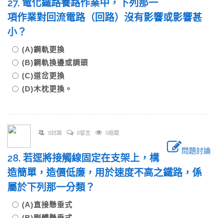
27. 電化鐵路養路作業中，下列那一
項作業對回流電路（回路）沒有影響或影響甚
小？
(A)鋼軌更換
(B)鋼軌換邊或調頭
(C)道岔更換
(D)木枕更換。
0討論
0留言
0追蹤
問題討論
28. 若逕將接觸線固定在支架上，構
造簡單，造價低廉，用於速度不高之鐵路，係
屬於下列那一分類？
(A)直接懸垂式
(B)剛體懸垂式