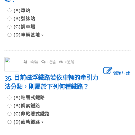
(A)車站
(B)號誌站
(C)調車場
(D)車輛基地。
0討論
0留言
0追蹤
問題討論
35. 目前磁浮鐵路若依車輛的牽引力
法分類，則屬於下列何種鐵路？
(A)粘著式鐵路
(B)鋼索鐵路
(C)非粘著式鐵路
(D)齒軌鐵路。