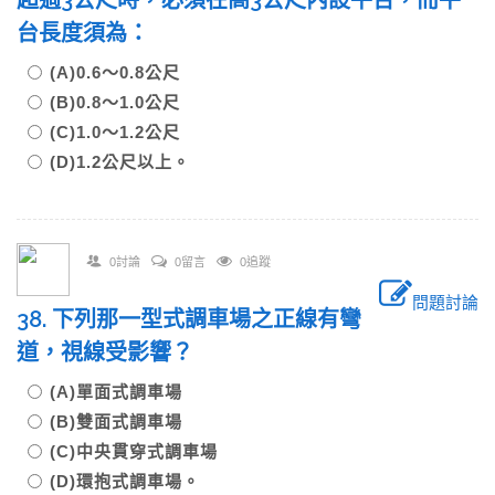
超過3公尺時，必須在高3公尺內設平台，而平
台長度須為：
(A)0.6～0.8公尺
(B)0.8～1.0公尺
(C)1.0～1.2公尺
(D)1.2公尺以上。
0討論
0留言
0追蹤
問題討論
38. 下列那一型式調車場之正線有彎
道，視線受影響？
(A)單面式調車場
(B)雙面式調車場
(C)中央貫穿式調車場
(D)環抱式調車場。