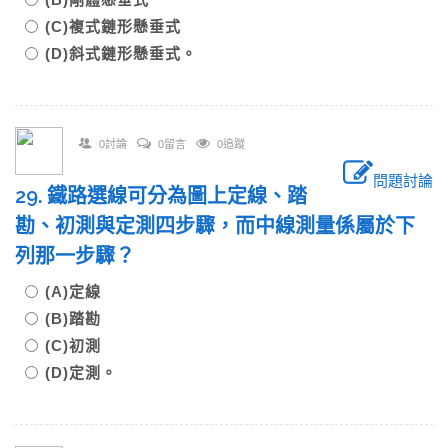
(C)複式鏈形懸垂式
(D)斜式鏈形懸垂式。
0討論
0留言
0追蹤
問題討論
29. 鐵路選線可分為圖上定線、踏
勘、初測與定測四步驟，而中線測量係屬於下
列那一步驟？
(A)定線
(B)踏勘
(C)初測
(D)定測。