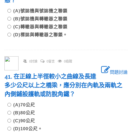
態？
(A)號誌機與號誌機之聯鎖
(B)號誌機與轉轍器之聯鎖
(C)轉轍器與轉轍器之聯鎖
(D)標誌與轉轍器之聯鎖。
0討論
0留言
0追蹤
問題討論
41. 在正線上半徑較小之曲線及長達
多少公尺以上之橋梁，應分別在內軌及兩軌之
內側鋪設護軌或防脫角鐵？
(A)70公尺
(B)80公尺
(C)90公尺
(D)100公尺。