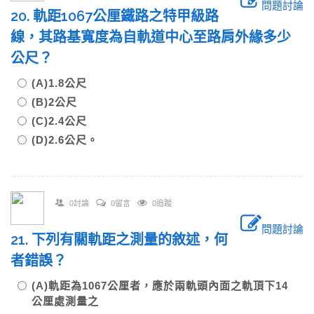
問題討論
20. 軌距1067公厘鐵路之特甲級路
線，其路基寬度為自軌道中心至路肩外緣多少
公尺？
(A)1.8公尺
(B)2公尺
(C)2.4公尺
(D)2.6公尺。
0討論
0留言
0追蹤
問題討論
21. 下列有關軌距之測量的敘述，何
者錯誤？
(A)軌距為1067公厘者，應於兩軌頭內面之軌頂下14
公厘處測量之