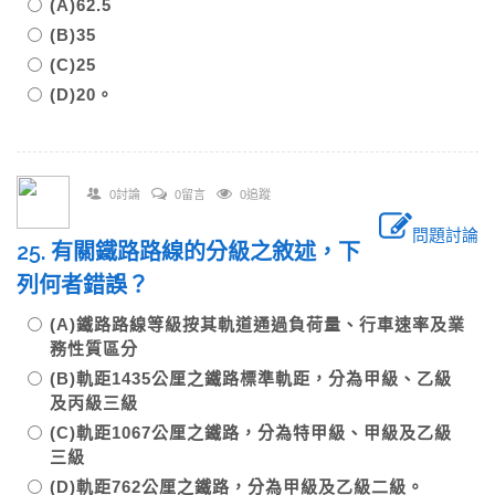
(A)62.5
(B)35
(C)25
(D)20。
0討論
0留言
0追蹤
問題討論
25. 有關鐵路路線的分級之敘述，下
列何者錯誤？
(A)鐵路路線等級按其軌道通過負荷量、行車速率及業
務性質區分
(B)軌距1435公厘之鐵路標準軌距，分為甲級、乙級
及丙級三級
(C)軌距1067公厘之鐵路，分為特甲級、甲級及乙級
三級
(D)軌距762公厘之鐵路，分為甲級及乙級二級。