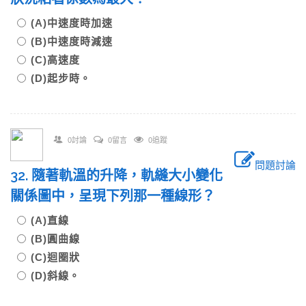
(A)中速度時加速
(B)中速度時減速
(C)高速度
(D)起步時。
0討論
0留言
0追蹤
問題討論
32. 隨著軌溫的升降，軌縫大小變化
關係圖中，呈現下列那一種線形？
(A)直線
(B)圓曲線
(C)迴圈狀
(D)斜線。