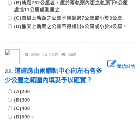
(B)軌距762公厘者，應於兩軌頭內面之軌頂下9公厘
處或11公厘處測量之
(C)直線上軌距之公差不得超過7公厘或小於3公厘
(D)轍叉上軌距之公差不得超出5公厘或小於3公厘。
0討論
0留言
0追蹤
問題討論
22. 道碴應由兩鋼軌中心向左右各多
少公厘之範圍內填妥予以砸實？
(A)200
(B)300
(C)400
(D)500。