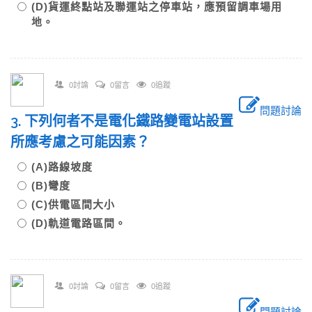
(D)貨運終點站及聯運站之停車站，應預留調車場用
地。
0討論
0留言
0追蹤
問題討論
3. 下列何者不是電化鐵路變電站設置
所應考慮之可能因素？
(A)路線坡度
(B)彎度
(C)供電區間大小
(D)軌道電路區間。
0討論
0留言
0追蹤
問題討論