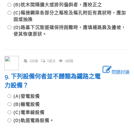
(B)枕木間隔擴大或排列偏斜者，應校正之
(C)樞接鋼梁各部分之樞栓及樞孔附近有異狀時，應加
固或抽換
(D)路基下沉致道碴保持困難時，應填補路肩及邊坡，
使其恢復原狀。
0討論
0留言
0追蹤
問題討論
9. 下列設備何者並不歸類為鐵路之電
力設備？
(A)發電設備
(B)輸電設備
(C)電車線設備
(D)軌道電路設備。