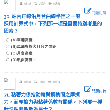
0討論
0留言
0追蹤
問題討論
30. 站內正線沿月台曲線半徑之一般
採用計算式中，下列那一項是需要特別考量的
因素？
(A)車輛高度
(B)車輛與旅客月台之間距
(C)月台高度
(D)軌面高度。
0討論
0留言
0追蹤
問題討論
31. 粘著力係指動輪與鋼軌間之摩擦
力，而摩擦力與粘著係數有關係，下列那一種
狀況粘著係數為最大？