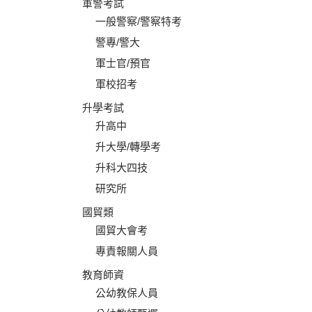
軍警考試
一般警察/警察特考
警專/警大
軍士官/預官
軍校招考
升學考試
升高中
升大學/轉學考
升科大四技
研究所
國貿類
國貿大會考
專責報關人員
教育師資
公幼教保人員