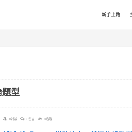
新手上路
論題型
0討論
0留言
0追蹤