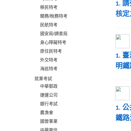
1.
移民特考
核定
關務/稅務特考
民航特考
國安局/調查局
身心障礙特考
原住民特考
1.
外交特考
明鐵
海巡特考
就業考試
中華郵政
捷運公司
銀行考試
1.
農漁會
鐵路
國營事業
中華電信