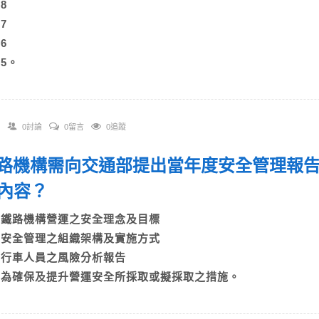
A)8
B)7
C)6
)5。
0討論
0留言
0追蹤
 鐵路機構需向交通部提出當年度安全管理報
求內容？
A)鐵路機構營運之安全理念及目標
B)安全管理之組織架構及實施方式
C)行車人員之風險分析報告
D)為確保及提升營運安全所採取或擬採取之措施。