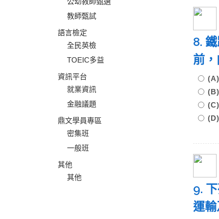
公幼教師甄選
教師甄試
語言檢定
8.
全民英檢
前，
TOEIC多益
資訊平台
(
就業資訊
(
金融議題
(
(
鼎文學員專區
密集班
一般班
其他
其他
9.
運輸