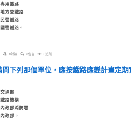
A)專用鐵路
B)地方營鐵路
C)民營鐵路
D)國營鐵路。
0討論
0留言
0追蹤
. 請問下列那個單位，應按鐵路應變計畫定
？
A)交通部
B)鐵路機構
C)內政部消防署
D)內政部。