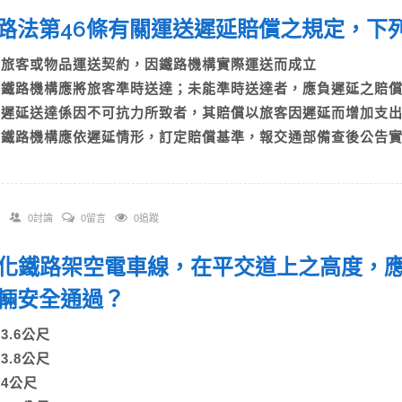
 鐵路法第46條有關運送遲延賠償之規定，
A)旅客或物品運送契約，因鐵路機構實際運送而成立
B)鐵路機構應將旅客準時送達；未能準時送達者，應負遲延之
C)遲延送達係因不可抗力所致者，其賠償以旅客因遲延而增加
D)鐵路機構應依遲延情形，訂定賠償基準，報交通部備查後公告
0討論
0留言
0追蹤
 電化鐵路架空電車線，在平交道上之高度，
車輛安全通過？
A)3.6公尺
B)3.8公尺
C)4公尺