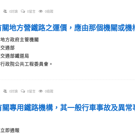
0討論
0留言
0追蹤
. 有關地方營鐵路之運價，應由那個機關或
A)地方政府主管機關
B)交通部
C)交通部鐵道局
D)行政院公共工程委員會。
0討論
0留言
0追蹤
. 有關專用鐵路機構，其一般行車事故及異
？
A)立即通報