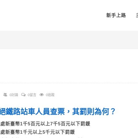
新手上路
0討論
0留言
0追蹤
 拒絕鐵路站車人員查票，其罰則為何？
A)處新臺幣1千5百元以上7千5百元以下罰鍰
B)處新臺幣1千元以上5千元以下罰鍰