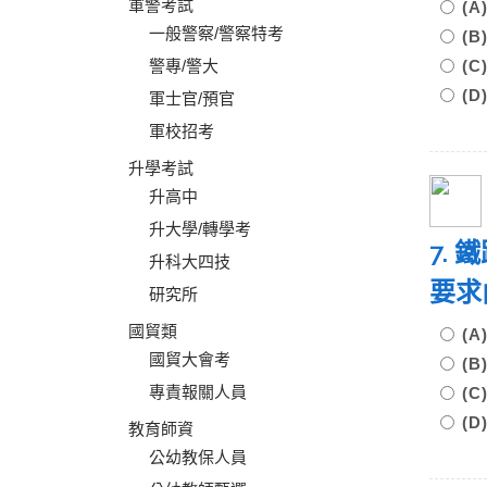
軍警考試
(
一般警察/警察特考
(
警專/警大
(
(D
軍士官/預官
軍校招考
升學考試
升高中
升大學/轉學考
7.
升科大四技
要
研究所
國貿類
(
國貿大會考
(
專責報關人員
(
(
教育師資
公幼教保人員