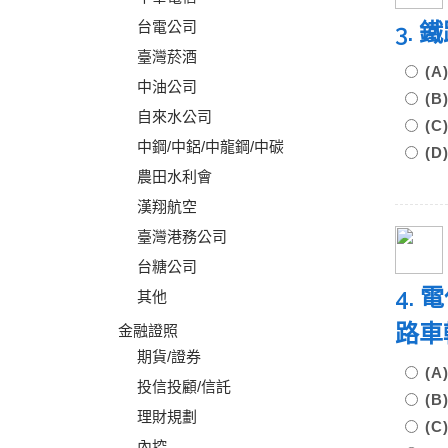
台電公司
3.
臺灣菸酒
(
中油公司
(
自來水公司
(
中鋼/中鋁/中龍鋼/中碳
(
農田水利會
漢翔航空
臺灣港務公司
台糖公司
4.
其他
路
金融證照
期貨/證券
(
投信投顧/信託
(
理財規劃
(
內控