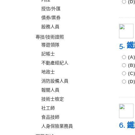
(D
授信/外匯
債券/票券
股務人員
專技/技術證照
5.
導遊領隊
記帳士
(
不動產經紀人
(
地政士
(
消防設備人員
(
報關人員
技術士檢定
社工師
食品技師
6.
人身保險業務員