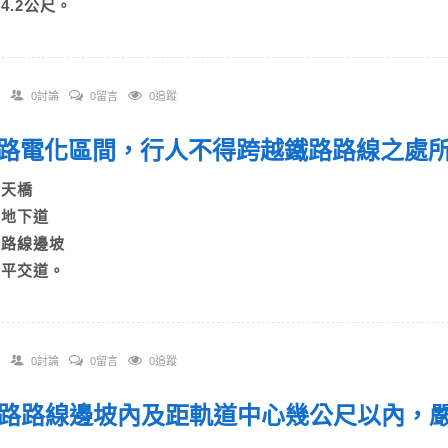
)4.2公尺。
0討論
0留言
0追蹤
 鐵路電化區間，行人不得跨越鐵路路線之
A)天橋
B)地下道
C)路線邊坡
D)平交道。
0討論
0留言
0追蹤
 鐵路路線邊坡內及距軌道中心幾公尺以內