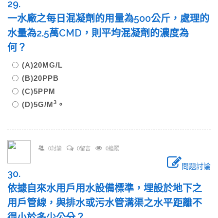
29.
一水廠之每日混凝劑的用量為500公斤，處理的
水量為2.5萬CMD，則平均混凝劑的濃度為
何？
(A)20MG/L
(B)20PPB
(C)5PPM
3
(D)5G/M
。
0討論
0留言
0追蹤
問題討論
30.
依據自來水用戶用水設備標準，埋設於地下之
用戶管線，與排水或污水管溝渠之水平距離不
得小於多少公分？