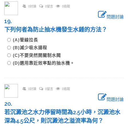
0討論
0留言
0追蹤
問題討論
19.
下列何者為防止抽水機發生水錘的方法？
(A)管線拉長
(B)減少吸水揚程
(C)不要突然開關制水閥
(D)選用靠近效率點的抽水機。
0討論
0留言
0追蹤
問題討論
20.
若沉澱池之水力停留時間為2.5小時，沉澱池水
深為4.5公尺，則沉澱池之溢流率為何？