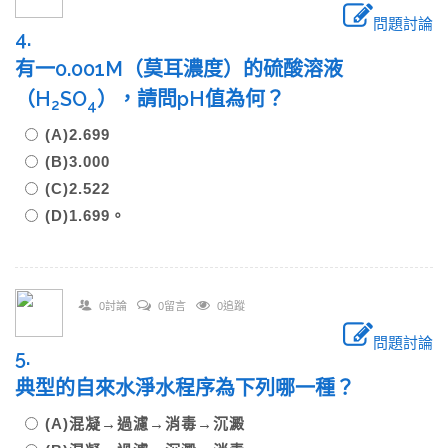
問題討論
4.
有一0.001M（莫耳濃度）的硫酸溶液
（H
SO
），請問pH值為何？
2
4
(A)2.699
(B)3.000
(C)2.522
(D)1.699。
0討論
0留言
0追蹤
問題討論
5.
典型的自來水淨水程序為下列哪一種？
(A)混凝→過濾→消毒→沉澱