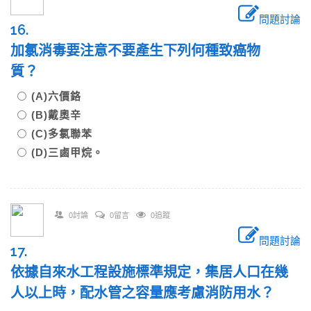
問題討論
16.
加氯消毒要注意不要產生下列何種致癌物
質？
(A)六價鉻
(B)戴奧辛
(C)多氯聯苯
(D)三鹵甲烷。
0討論
0留言
0追蹤
問題討論
17.
依據自來水工程設施標準規定，集居人口在幾
人以上時，配水管之容量應考慮消防用水？