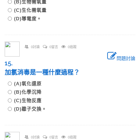
(B)生物需氧量
(C)生化需氧量
(D)導電度。
0討論
0留言
0追蹤
問題討論
15.
加氯消毒是一種什麼過程？
(A)氧化還原
(B)化學沉降
(C)生物反應
(D)離子交換。
0討論
0留言
0追蹤