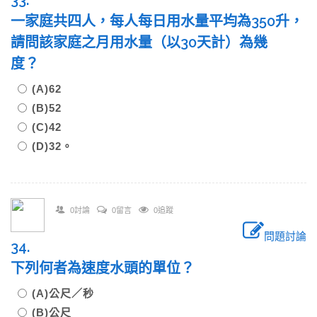
33.
一家庭共四人，每人每日用水量平均為350升，
請問該家庭之月用水量（以30天計）為幾
度？
(A)62
(B)52
(C)42
(D)32。
0討論
0留言
0追蹤
問題討論
34.
下列何者為速度水頭的單位？
(A)公尺／秒
(B)公尺