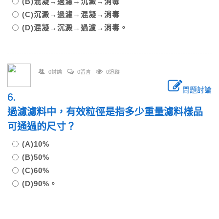
(B)混凝→過濾→沉澱→消毒
(C)沉澱→過濾→混凝→消毒
(D)混凝→沉澱→過濾→消毒。
0討論
0留言
0追蹤
問題討論
6.
過濾濾料中，有效粒徑是指多少重量濾料樣品
可通過的尺寸？
(A)10%
(B)50%
(C)60%
(D)90%。