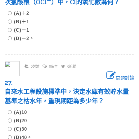
－
次氯酸根（OCl
）中，Cl的氧化數為何？
(A)＋2
(B)＋1
(C)－1
(D)－2。
0討論
0留言
0追蹤
問題討論
27.
自來水工程設施標準中，決定水庫有效貯水量
基準之枯水年，重現期距為多少年？
(A)10
(B)20
(C)30
(D)40。