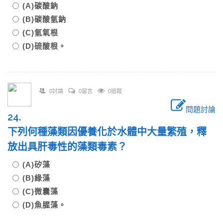
(A)碳酸鈉
(B)碳酸氫鈉
(C)氫氧根
(D)硫酸根。
0討論
0留言
0追蹤
問題討論
24.
下列何種藻類因優養化於水體中大量繁殖，釋
放出具肝毒性的藻類毒素？
(A)矽藻
(B)綠藻
(C)微囊藻
(D)魚腥藻。