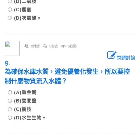
(B)二氯胺
(C)氯氣
(D)次氯酸。
0討論
0留言
0追蹤
問題討論
9.
為確保水庫水質，避免優養化發生，所以要控
制什麼物質流入水體？
(A)重金屬
(B)營養鹽
(C)樹枝
(D)水生生物。