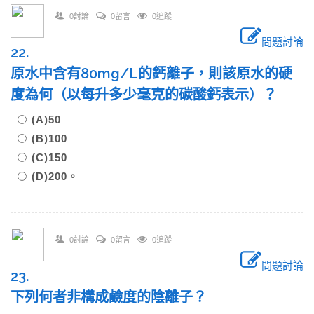
0討論
0留言
0追蹤
問題討論
22.
原水中含有80mg/L的鈣離子，則該原水的硬
度為何（以每升多少毫克的碳酸鈣表示）？
(A)50
(B)100
(C)150
(D)200。
0討論
0留言
0追蹤
問題討論
23.
下列何者非構成鹼度的陰離子？