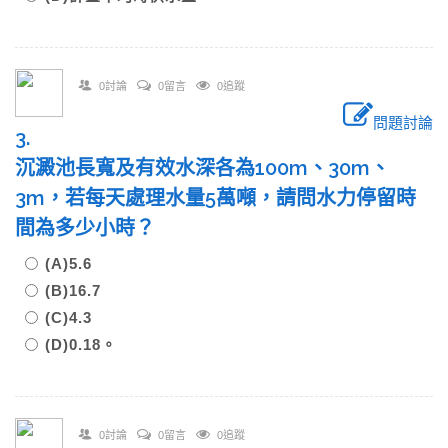
0討論
0留言
0追蹤
問題討論
3.
沉澱池長寬及有效水深各為100m、30m、
3m，若每天處理水量5萬噸，請問水力停留時
間為多少小時？
(A)5.6
(B)16.7
(C)4.3
(D)0.18。
0討論
0留言
0追蹤