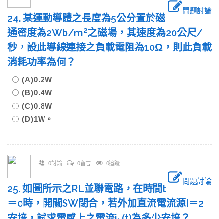
問題討論
24. 某運動導體之長度為5公分置於磁
2
通密度為2Wb/m
之磁場，其速度為20公尺/
秒，設此導線連接之負載電阻為10Ω，則此負載
消耗功率為何？
(A)0.2W
(B)0.4W
(C)0.8W
(D)1W。
0討論
0留言
0追蹤
問題討論
25. 如圖所示之RL並聯電路，在時間t
＝0時，開關SW閉合，若外加直流電流源I＝2
安培，試求電感上之電流i
(t)為多少安培？