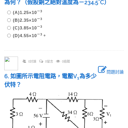
為何？（假設銅之絕對溫度為－234.5˚C）
－
3
(A)1.25×10
－
3
(B)2.35×10
－
3
(C)3.85×10
－
3
(D)4.55×10
。
0討論
0留言
0追蹤
問題討論
6. 如圖所示電阻電路，電壓V
為多少
1
伏特？