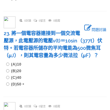
0討論
0留言
0追蹤
問題討論
23. 將一個電容器連接到一個交流電
壓源，此電壓源的電壓v(t)＝10sin（377t）伏
特。若電容器所儲存的平均電能為500微焦耳
（μJ），則其電容量為多少微法拉（μF）？
(A)10
(B)20
(C)40
(D)50。
0討論
0留言
0追蹤