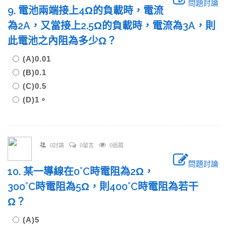
問題討論
9. 電池兩端接上4Ω的負載時，電流
為2A，又當接上2.5Ω的負載時，電流為3A，則
此電池之內阻為多少Ω？
(A)0.01
(B)0.1
(C)0.5
(D)1。
0討論
0留言
0追蹤
問題討論
10. 某一導線在0˚C時電阻為2Ω，
300˚C時電阻為5Ω，則400˚C時電阻為若干
Ω？
(A)5