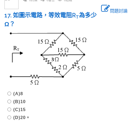
0討論
0留言
0追蹤
問題討論
17. 如圖示電路，等效電阻R
為多少
T
Ω？
(A)8
(B)10
(C)15
(D)20。