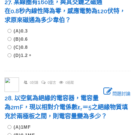
27. 某線圈有160匝，與其交鏈之磁通
在0.8秒內線性降為零，感應電勢為120伏特，
求原來磁通為多少韋伯？
(A)0.3
(B)0.6
(C)0.8
(D)1.2。
0討論
0留言
0追蹤
問題討論
28. 以空氣為絕緣的電容器，電容量
為2mF，現以相對介電係數ε
＝5之絕緣物質填
r
充於兩極板之間，則電容量變為多少？
(A)1MF