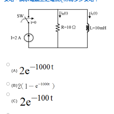
L
(A)
(B)
(C)