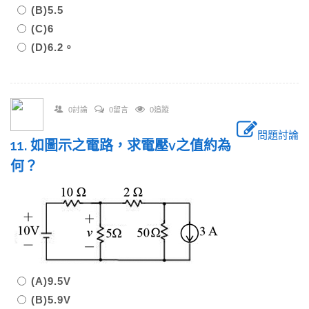
(B)5.5
(C)6
(D)6.2。
0討論
0留言
0追蹤
問題討論
11. 如圖示之電路，求電壓v之值約為
何？
(A)9.5V
(B)5.9V