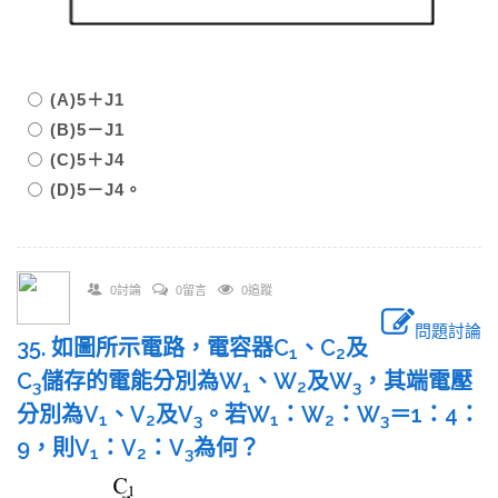
(A)5＋J1
(B)5－J1
(C)5＋J4
(D)5－J4。
0討論
0留言
0追蹤
問題討論
35. 如圖所示電路，電容器C
、C
及
1
2
C
儲存的電能分別為W
、W
及W
，其端電壓
3
1
2
3
分別為V
、V
及V
。若W
：W
：W
＝1：4：
1
2
3
1
2
3
9，則V
：V
：V
為何？
1
2
3