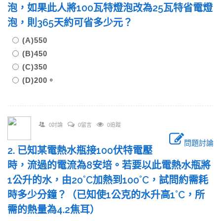
泡，如果此人將100瓦特燈泡改為25瓦特省電燈
泡，則365天約可省多少元？
(A)550
(B)450
(C)350
(D)200。
0討論
0留言
0追蹤
問題討論
2. 已知某電熱水瓶接100伏特電壓
時，流過的電流為8安培。若要以此電熱水瓶將
1公升的水，由20˚C加熱到100˚C，試問約需耗
時多少分鐘？（已知使1公克的水升高1˚C，所
需的熱量為4.2焦耳）