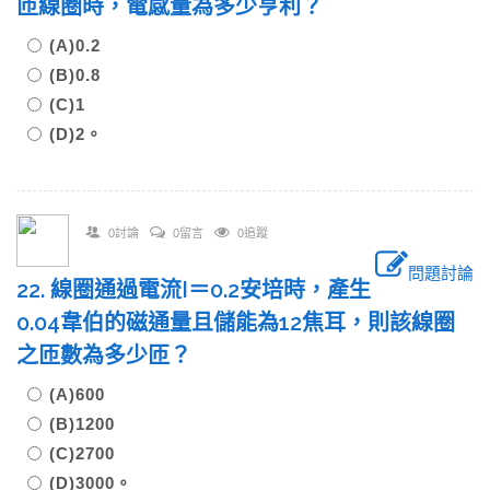
匝線圈時，電感量為多少亨利？
(A)0.2
(B)0.8
(C)1
(D)2。
0討論
0留言
0追蹤
問題討論
22. 線圈通過電流I＝0.2安培時，產生
0.04韋伯的磁通量且儲能為12焦耳，則該線圈
之匝數為多少匝？
(A)600
(B)1200
(C)2700
(D)3000。