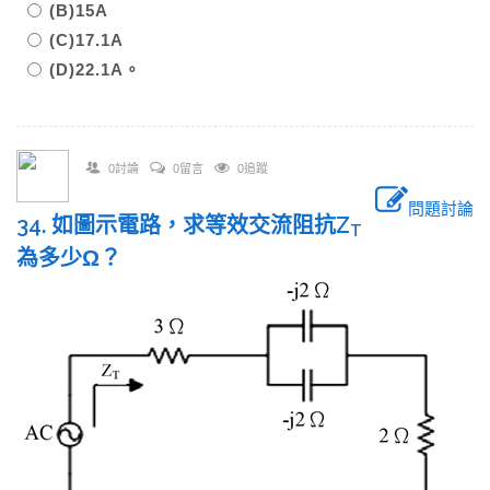
(B)15A
(C)17.1A
(D)22.1A。
0討論
0留言
0追蹤
問題討論
34. 如圖示電路，求等效交流阻抗Z
T
為多少Ω？