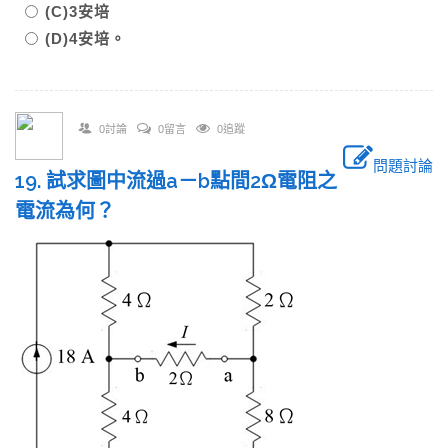
(C)3安培
(D)4安培。
0討論
0留言
0追蹤
問題討論
19. 試求圖中流過a－b點間2Ω電阻之
電流為何？