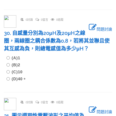
0討論
0留言
0追蹤
問題討論
30. 自感量分別為20μH及20μH之線
圈，兩線圈之耦合係數為0.8，若將其並聯且使
其互感為負，則總電感值為多少μH？
(A)1
(B)2
(C)10
(D)40。
0討論
0留言
0追蹤
問題討論
31. 圖示週期性電壓波形之平均值為