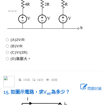
(A)2V/R
(B)V/R
(C)V/(2R)
(D)無窮大。
0討論
0留言
0追蹤
問題討論
15. 如圖示電路，求V
為多少？
ab