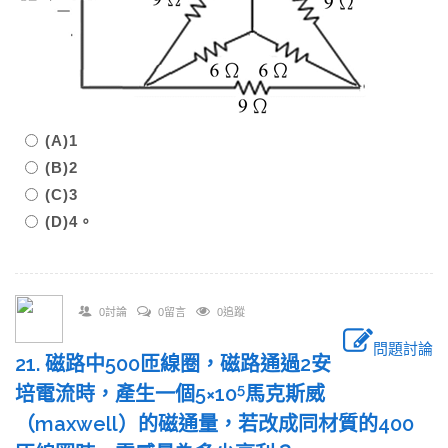
(A)1
(B)2
(C)3
(D)4。
0討論
0留言
0追蹤
問題討論
21. 磁路中500匝線圈，磁路通過2安
5
培電流時，產生一個5×10
馬克斯威
（maxwell）的磁通量，若改成同材質的400