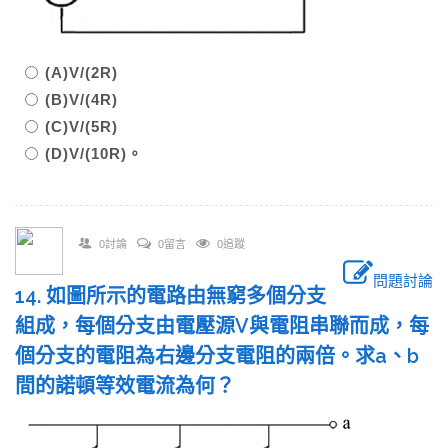
(A)V/(2R)
(B)V/(4R)
(C)V/(5R)
(D)V/(10R)。
0討論
0留言
0追蹤
問題討論
14. 如圖所示的電路由無窮多個分支
組成，每個分支由電壓源V與電阻串聯而成，每
個分支的電阻為右邊分支電阻的兩倍。求a、b
間的諾頓等效電流為何？