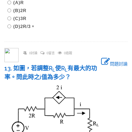
(A)R
(B)2R
(C)3R
(D)2R/3。
0討論
0留言
0追蹤
問題討論
13. 如圖，若調整R
使R
有最大的功
L
L
率。問此時之i值為多少？