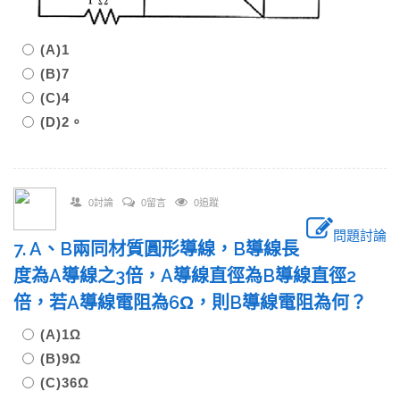
(A)1
(B)7
(C)4
(D)2。
0討論
0留言
0追蹤
問題討論
7. A、B兩同材質圓形導線，B導線長
度為A導線之3倍，A導線直徑為B導線直徑2
倍，若A導線電阻為6Ω，則B導線電阻為何？
(A)1Ω
(B)9Ω
(C)36Ω