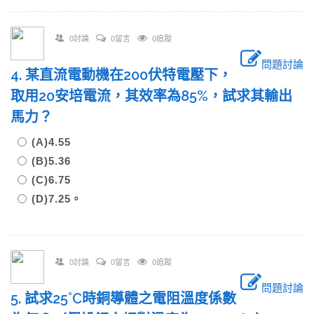
0討論
0留言
0追蹤
問題討論
4. 某直流電動機在200伏特電壓下，
取用20安培電流，其效率為85%，試求其輸出
馬力？
(A)4.55
(B)5.36
(C)6.75
(D)7.25。
0討論
0留言
0追蹤
問題討論
5. 試求25˚C時銅導體之電阻溫度係數