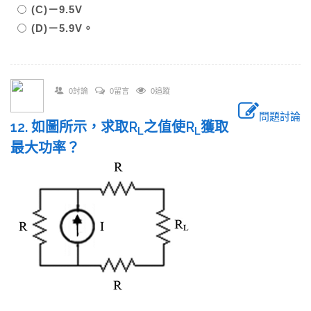
(C)－9.5V
(D)－5.9V。
0討論
0留言
0追蹤
問題討論
12. 如圖所示，求取R
之值使R
獲取
L
L
最大功率？