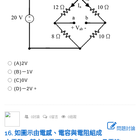
(A)2V
(B)－1V
(C)0V
(D)－2V。
0討論
0留言
0追蹤
問題討論
16. 如圖示由電感、電容與電阻組成