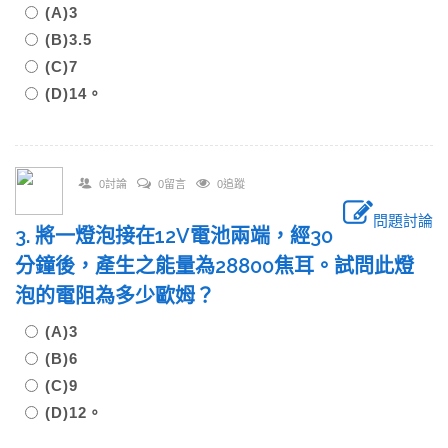
(A)3
(B)3.5
(C)7
(D)14。
0討論
0留言
0追蹤
問題討論
3. 將一燈泡接在12V電池兩端，經30
分鐘後，產生之能量為28800焦耳。試問此燈
泡的電阻為多少歐姆？
(A)3
(B)6
(C)9
(D)12。