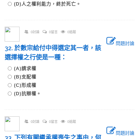
(D)人之權利能力，終於死亡。
0討論
0留言
0追蹤
問題討論
32. 於數宗給付中得選定其一者，該
選擇權之行使是一種：
(A)請求權
(B)支配權
(C)形成權
(D)抗辯權。
0討論
0留言
0追蹤
問題討論
33. 下列有關繼承權喪失之事由，何