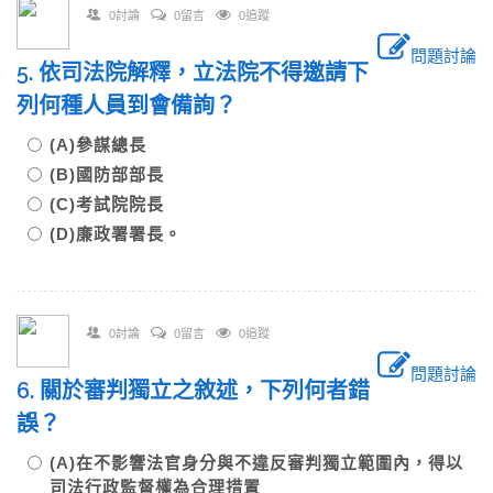
0討論
0留言
0追蹤
問題討論
5. 依司法院解釋，立法院不得邀請下
列何種人員到會備詢？
(A)參謀總長
(B)國防部部長
(C)考試院院長
(D)廉政署署長。
0討論
0留言
0追蹤
問題討論
6. 關於審判獨立之敘述，下列何者錯
誤？
(A)在不影響法官身分與不違反審判獨立範圍內，得以
司法行政監督權為合理措置