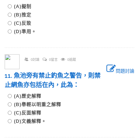
(A)擬制
(B)推定
(C)反致
(D)準用。
0討論
0留言
0追蹤
問題討論
11. 魚池旁有禁止釣魚之警告，則禁
止網魚亦包括在內，此為：
(A)歷史解釋
(B)舉輕以明重之解釋
(C)反面解釋
(D)文義解釋。