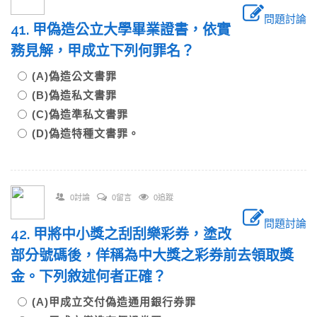
問題討論
41. 甲偽造公立大學畢業證書，依實
務見解，甲成立下列何罪名？
(A)偽造公文書罪
(B)偽造私文書罪
(C)偽造準私文書罪
(D)偽造特種文書罪。
0討論
0留言
0追蹤
問題討論
42. 甲將中小獎之刮刮樂彩券，塗改
部分號碼後，佯稱為中大獎之彩券前去領取獎
金。下列敘述何者正確？
(A)甲成立交付偽造通用銀行券罪