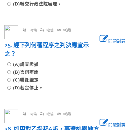
(D)轉交行政法院審理。
0討論
0留言
0追蹤
問題討論
25. 經下列何種程序之判決應宣示
之？
(A)調查證據
(B)言詞辯論
(C)囑託鑑定
(D)裁定停止。
0討論
0留言
0追蹤
問題討論
26. 如甲對乙提起A訴，臺灣桃園地方