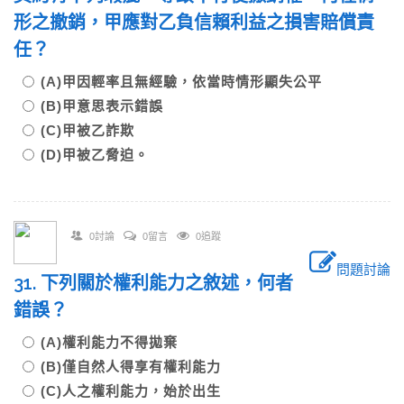
形之撤銷，甲應對乙負信賴利益之損害賠償責
任？
(A)甲因輕率且無經驗，依當時情形顯失公平
(B)甲意思表示錯誤
(C)甲被乙詐欺
(D)甲被乙脅迫。
0討論
0留言
0追蹤
問題討論
31. 下列關於權利能力之敘述，何者
錯誤？
(A)權利能力不得拋棄
(B)僅自然人得享有權利能力
(C)人之權利能力，始於出生