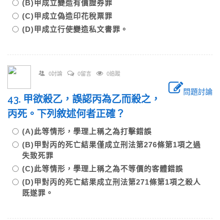
(B)甲成立變造有價證券罪
(C)甲成立偽造印花稅票罪
(D)甲成立行使變造私文書罪。
0討論
0留言
0追蹤
問題討論
43. 甲欲殺乙，誤認丙為乙而殺之，
丙死。下列敘述何者正確？
(A)此等情形，學理上稱之為打擊錯誤
(B)甲對丙的死亡結果僅成立刑法第276條第1項之過
失致死罪
(C)此等情形，學理上稱之為不等價的客體錯誤
(D)甲對丙的死亡結果成立刑法第271條第1項之殺人
既遂罪。