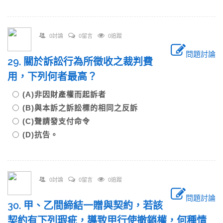
0討論
0留言
0追蹤
問題討論
29. 關於訴訟行為所徵收之裁判費
用，下列何者最高？
(A)非因財產權而起訴者
(B)與本訴之訴訟標的相同之反訴
(C)聲請發支付命令
(D)抗告。
0討論
0留言
0追蹤
問題討論
30. 甲、乙間締結一贈與契約，若該
契約有下列瑕疵，導致甲行使撤銷權，何種情