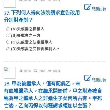
0討論
0留言
0追蹤
問題討論
37. 下列何人得向法院請求宣告改用
分別財產制？
(A)夫或妻之債權人
(B)夫或妻之一方
(C)夫或妻之法定繼承人
(D)夫或妻之受扶養權利人。
0討論
0留言
0追蹤
問題討論
38. 甲為被繼承人，僅有配偶乙，未
有血親繼承人。在繼承開始前，甲之財產被自
稱為甲之繼承人之非婚生子女丙所占有。甲死
亡後，乙向丙得以何種請求權加以主張？