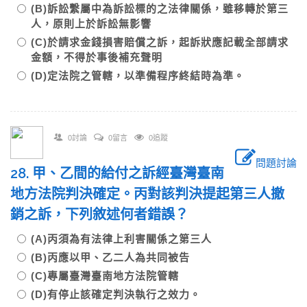
(B)訴訟繫屬中為訴訟標的之法律關係，雖移轉於第三
人，原則上於訴訟無影響
(C)於請求金錢損害賠償之訴，起訴狀應記載全部請求
金額，不得於事後補充聲明
(D)定法院之管轄，以準備程序終結時為準。
0討論
0留言
0追蹤
問題討論
28. 甲、乙間的給付之訴經臺灣臺南
地方法院判決確定。丙對該判決提起第三人撤
銷之訴，下列敘述何者錯誤？
(A)丙須為有法律上利害關係之第三人
(B)丙應以甲、乙二人為共同被告
(C)專屬臺灣臺南地方法院管轄
(D)有停止該確定判決執行之效力。