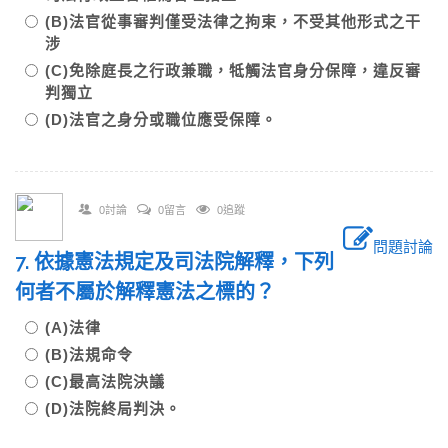
(B)法官從事審判僅受法律之拘束，不受其他形式之干
涉
(C)免除庭長之行政兼職，牴觸法官身分保障，違反審
判獨立
(D)法官之身分或職位應受保障。
0討論
0留言
0追蹤
問題討論
7. 依據憲法規定及司法院解釋，下列
何者不屬於解釋憲法之標的？
(A)法律
(B)法規命令
(C)最高法院決議
(D)法院終局判決。