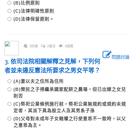
(B)比例原則
(C)法律明確性原則
(D)法律保留原則。
0討論
0留言
0追蹤
問題討論
3. 依司法院相關解釋之見解，下列何
者並未違反憲法所要求之男女平等？
(A)妻以夫之住所為住所
(B)榮民之子得繼承國家配耕之農場，但已出嫁之女兒
則否
(C)祭祀公業條例施行前，祭祀公業無規約或規約未規
定者，其派下員為設立人及其男系子孫
(D)父母對未成年子女親權之行使意思不一致時，以父
之意思為主。