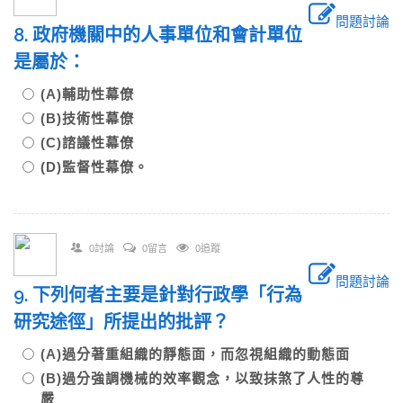
問題討論
8. 政府機關中的人事單位和會計單位
是屬於：
(A)輔助性幕僚
(B)技術性幕僚
(C)諮議性幕僚
(D)監督性幕僚。
0討論
0留言
0追蹤
問題討論
9. 下列何者主要是針對行政學「行為
研究途徑」所提出的批評？
(A)過分著重組織的靜態面，而忽視組織的動態面
(B)過分強調機械的效率觀念，以致抹煞了人性的尊
嚴