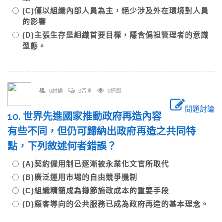
(C)僅以組織內部人員為主，絕少涉及外在環境對人員
的影響
(D)主張生存是組織首要目標，隱含偏袒管理者的意識
型態。
0討論
0留言
0追蹤
問題討論
10. 世界先進國家推動政府再造內容
有些不同，但仍可歸納出政府再造之共同特
點，下列敘述何者錯誤？
(A)契約僱用制已逐漸被永業化文官所取代
(B)廣泛運用市場的自由競爭機制
(C)組織精簡成為撙節施政成本的重要手段
(D)顧客導向的公共服務已成為政府再造的基本理念。