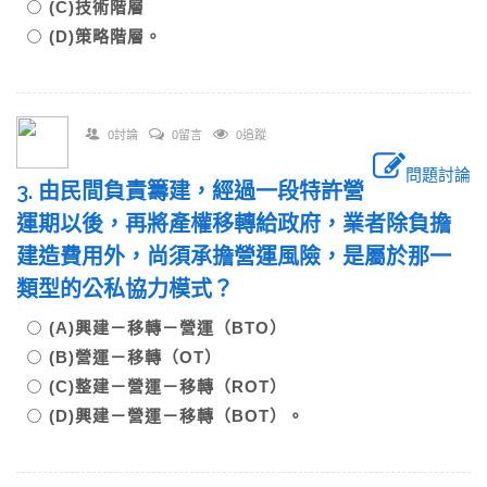
(C)技術階層
(D)策略階層。
0討論
0留言
0追蹤
問題討論
3. 由民間負責籌建，經過一段特許營
運期以後，再將產權移轉給政府，業者除負擔
建造費用外，尚須承擔營運風險，是屬於那一
類型的公私協力模式？
(A)興建－移轉－營運（BTO）
(B)營運－移轉（OT）
(C)整建－營運－移轉（ROT）
(D)興建－營運－移轉（BOT）。