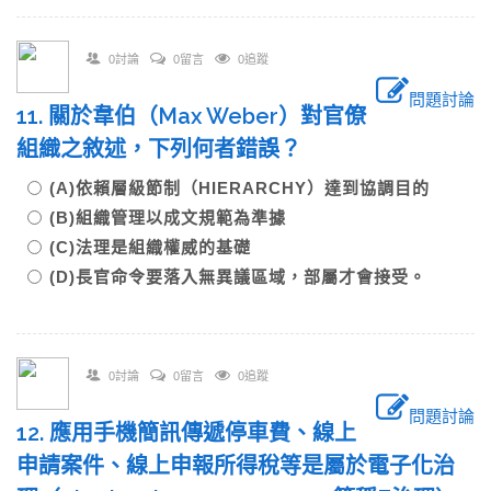
0討論
0留言
0追蹤
問題討論
11. 關於韋伯（Max Weber）對官僚
組織之敘述，下列何者錯誤？
(A)依賴層級節制（HIERARCHY）達到協調目的
(B)組織管理以成文規範為準據
(C)法理是組織權威的基礎
(D)長官命令要落入無異議區域，部屬才會接受。
0討論
0留言
0追蹤
問題討論
12. 應用手機簡訊傳遞停車費、線上
申請案件、線上申報所得稅等是屬於電子化治