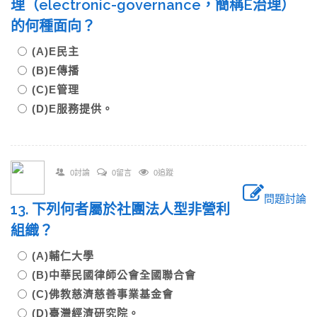
理（electronic-governance，簡稱E治理）
的何種面向？
(A)E民主
(B)E傳播
(C)E管理
(D)E服務提供。
0討論
0留言
0追蹤
問題討論
13. 下列何者屬於社團法人型非營利
組織？
(A)輔仁大學
(B)中華民國律師公會全國聯合會
(C)佛教慈濟慈善事業基金會
(D)臺灣經濟研究院。