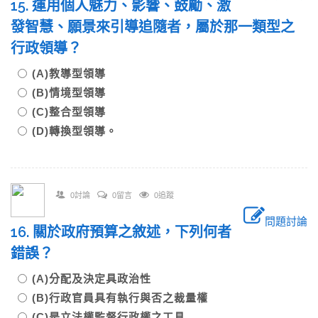
15. 運用個人魅力、影響、鼓勵、激
發智慧、願景來引導追隨者，屬於那一類型之
行政領導？
(A)教導型領導
(B)情境型領導
(C)整合型領導
(D)轉換型領導。
0討論
0留言
0追蹤
問題討論
16. 關於政府預算之敘述，下列何者
錯誤？
(A)分配及決定具政治性
(B)行政官員具有執行與否之裁量權
(C)是立法權監督行政權之工具