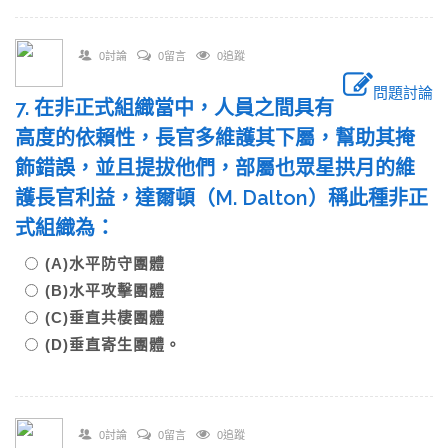
0討論
0留言
0追蹤
問題討論
7. 在非正式組織當中，人員之間具有
高度的依賴性，長官多維護其下屬，幫助其掩
飾錯誤，並且提拔他們，部屬也眾星拱月的維
護長官利益，達爾頓（M. Dalton）稱此種非正
式組織為：
(A)水平防守團體
(B)水平攻擊團體
(C)垂直共棲團體
(D)垂直寄生團體。
0討論
0留言
0追蹤