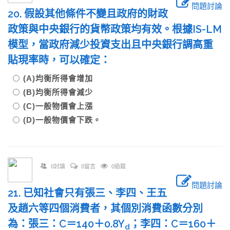
問題討論
20. 假設其他條件不變且政府的財政
政策與中央銀行的貨幣政策均有效。根據IS-LM
模型，當政府減少投資支出且中央銀行調高重
貼現率時，可以確定：
(A)均衡所得會增加
(B)均衡所得會減少
(C)一般物價會上漲
(D)一般物價會下跌。
0討論
0留言
0追蹤
問題討論
21. 已知社會只有張三、李四、王五
及趙六等四個消費者，其個別消費函數分別
為：張三：C＝140＋0.8Y
；李四：C＝160＋
d