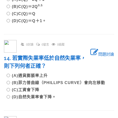
0.5
(B)C(Q)＝2Q
(C)C(Q)＝Q
(D)C(Q)＝Q＋1。
0討論
0留言
0追蹤
問題討論
14. 若實際失業率低於自然失業率，
則下列何者正確？
(A)通貨膨脹率上升
(B)菲力普曲線（PHILLIPS CURVE）會向左移動
(C)工資會下降
(D)自然失業率會下降。