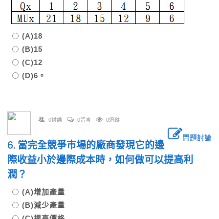
(A)18
(B)15
(C)12
(D)6。
0討論
0留言
0追蹤
問題討論
6. 當完全競爭市場的廠商發現它的邊
際收益小於邊際成本時，如何做可以提高利
潤？
(A)增加產量
(B)減少產量
(C)提高價格