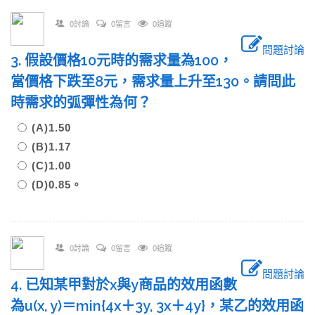
0討論
0留言
0追蹤
問題討論
3. 假設價格10元時的需求量為100，
當價格下跌至8元，需求量上升至130。請問此
時需求的弧彈性為何？
(A)1.50
(B)1.17
(C)1.00
(D)0.85。
0討論
0留言
0追蹤
問題討論
4. 已知某甲對於x與y商品的效用函數
為u(x, y)＝min{4x＋3y, 3x＋4y}，某乙的效用函