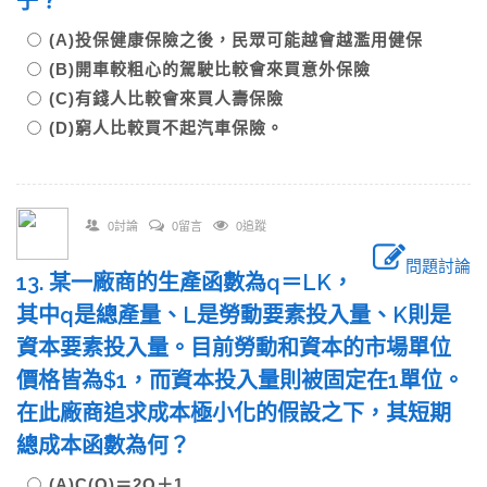
子？
(A)投保健康保險之後，民眾可能越會越濫用健保
(B)開車較粗心的駕駛比較會來買意外保險
(C)有錢人比較會來買人壽保險
(D)窮人比較買不起汽車保險。
0討論
0留言
0追蹤
問題討論
13. 某一廠商的生產函數為q＝LK，
其中q是總產量、L是勞動要素投入量、K則是
資本要素投入量。目前勞動和資本的市場單位
價格皆為$1，而資本投入量則被固定在1單位。
在此廠商追求成本極小化的假設之下，其短期
總成本函數為何？
(A)C(Q)＝2Q＋1