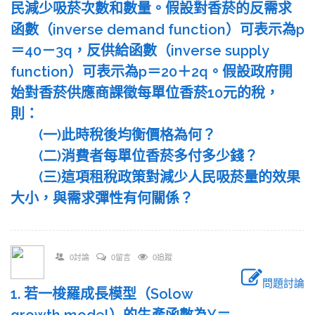
民減少吸菸次數和數量。假設對香菸的反需求
函數（inverse demand function）可表示為p
＝40－3q，反供給函數（inverse supply
function）可表示為p＝20＋2q。假設政府開
始對香菸供應商課徵每單位香菸10元的稅，
則：
(一)此時稅後均衡價格為何？
(二)消費者每單位香菸多付多少錢？
(三)這項租稅政策對減少人民吸菸量的效果
大小，與需求彈性有何關係？
0討論
0留言
0追蹤
問題討論
1. 若一梭羅成長模型（Solow