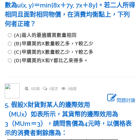
數為u(x, y)＝min{8x＋7y, 7x＋8y}。若二人所得
相同且面對相同物價，在消費均衡點上，下列
何者正確？
(A)兩人的最適購買數量相同
(B)甲購買的X數量較乙多，Y較乙少
(C)甲購買的X數量較乙少，Y較乙多
(D)甲購買的X和Y都比乙來得多。
0討論
0留言
0追蹤
問題討論
5. 假設X財貨對某人的邊際效用
（MUx）如表所示，其貨幣的邊際效用為
3（MUm＝3），請問售價為4元時，以價格表
示的消費者剩餘應為：