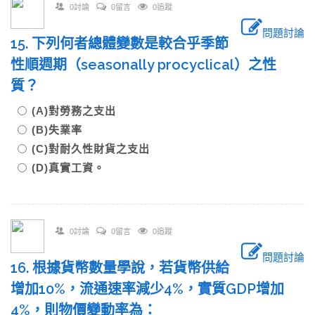
0討論
0留言
0追蹤
問題討論
15. 下列何者總體變數是較合乎季節
性順週期（seasonally procyclical）之性
質？
(A)對勞務之支出
(B)失業率
(C)對耐久性財貨之支出
(D)真實工資。
0討論
0留言
0追蹤
問題討論
16. 根據貨幣數量學說，若貨幣供給
增加10%，流通速率減少4%，實質GDP增加
4%，則物價變動率為：