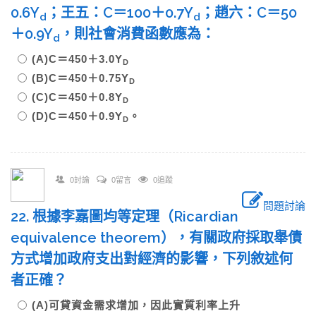
0.6Y
；王五：C＝100＋0.7Y
；趙六：C＝50
d
d
＋0.9Y
，則社會消費函數應為：
d
(A)C＝450＋3.0Y
D
(B)C＝450＋0.75Y
D
(C)C＝450＋0.8Y
D
(D)C＝450＋0.9Y
。
D
0討論
0留言
0追蹤
問題討論
22. 根據李嘉圖均等定理（Ricardian
equivalence theorem），有關政府採取舉債
方式增加政府支出對經濟的影響，下列敘述何
者正確？
(A)可貸資金需求增加，因此實質利率上升