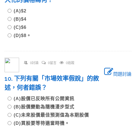
大化的價格為何？
(A)$2
(B)$4
(C)$6
(D)$8。
0討論
0留言
0追蹤
問題討論
10. 下列有關「市場效率假說」的敘
述，何者錯誤？
(A)股價已反映所有公開資訊
(B)股價變動為隨機漫步型式
(C)未來股價最佳預測值為本期股價
(D)買股要等待適當時機。