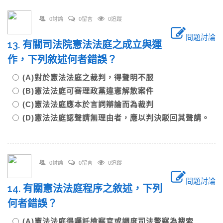
0討論
0留言
0追蹤
問題討論
13. 有關司法院憲法法庭之成立與運
作，下列敘述何者錯誤？
(A)對於憲法法庭之裁判，得聲明不服
(B)憲法法庭可審理政黨違憲解散案件
(C)憲法法庭應本於言詞辯論而為裁判
(D)憲法法庭認聲請無理由者，應以判決駁回其聲請。
0討論
0留言
0追蹤
問題討論
14. 有關憲法法庭程序之敘述，下列
何者錯誤？
(A)憲法法庭得囑託檢察官或調度司法警察為搜索