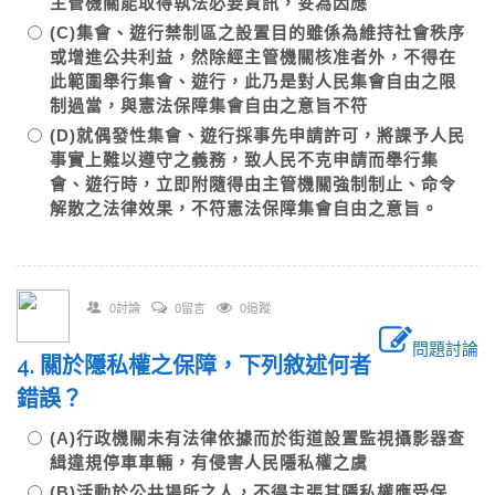
主管機關能取得執法必要資訊，妥為因應
(C)集會、遊行禁制區之設置目的雖係為維持社會秩序
或增進公共利益，然除經主管機關核准者外，不得在
此範圍舉行集會、遊行，此乃是對人民集會自由之限
制過當，與憲法保障集會自由之意旨不符
(D)就偶發性集會、遊行採事先申請許可，將課予人民
事實上難以遵守之義務，致人民不克申請而舉行集
會、遊行時，立即附隨得由主管機關強制制止、命令
解散之法律效果，不符憲法保障集會自由之意旨。
0討論
0留言
0追蹤
問題討論
4. 關於隱私權之保障，下列敘述何者
錯誤？
(A)行政機關未有法律依據而於街道設置監視攝影器查
緝違規停車車輛，有侵害人民隱私權之虞
(B)活動於公共場所之人，不得主張其隱私權應受保