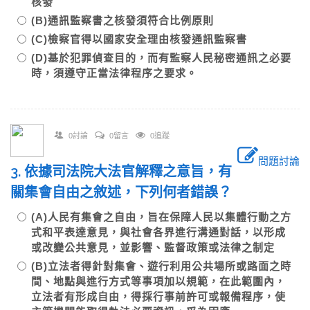
核發
(B)通訊監察書之核發須符合比例原則
(C)檢察官得以國家安全理由核發通訊監察書
(D)基於犯罪偵查目的，而有監察人民秘密通訊之必要
時，須遵守正當法律程序之要求。
0討論
0留言
0追蹤
問題討論
3. 依據司法院大法官解釋之意旨，有
關集會自由之敘述，下列何者錯誤？
(A)人民有集會之自由，旨在保障人民以集體行動之方
式和平表達意見，與社會各界進行溝通對話，以形成
或改變公共意見，並影響、監督政策或法律之制定
(B)立法者得針對集會、遊行利用公共場所或路面之時
間、地點與進行方式等事項加以規範，在此範圍內，
立法者有形成自由，得採行事前許可或報備程序，使