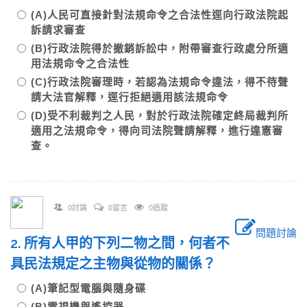
(A)人民可直接針對法規命令之合法性逕向行政法院起
訴請求審查
(B)行政法院得於撤銷訴訟中，附帶審查行政處分所適
用法規命令之合法性
(C)行政法院審理時，若認為法規命令違法，得不待聲
請大法官解釋，逕行拒絕適用該法規命令
(D)受不利裁判之人民，對於行政法院確定終局裁判所
適用之法規命令，得向司法院聲請解釋，進行違憲審
查。
0討論
0留言
0追蹤
問題討論
2. 所有人甲的下列二物之間，何者不
具民法規定之主物與從物的關係？
(A)筆記型電腦與隨身碟
(B)電視機與遙控器