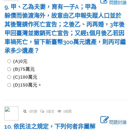
問題討論
9. 甲、乙為夫妻，育有一子A；甲為
躲債而偷渡海外，故意由乙申報失蹤人口並於
其後聲請作死亡宣告；之後乙、丙再婚，3年後
甲回臺灣並撤銷死亡宣告；又經1個月後乙若因
車禍死亡，留下新臺幣300萬元遺產，則丙可繼
承多少遺產？
(A)0元
(B)75萬元
(C)100萬元
(D)150萬元。
0討論
0留言
0追蹤
問題討論
10. 依民法之規定，下列何者非屬解