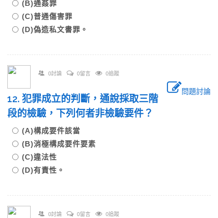
(B)通姦罪
(C)普通傷害罪
(D)偽造私文書罪。
0討論
0留言
0追蹤
問題討論
12. 犯罪成立的判斷，通說採取三階
段的檢驗，下列何者非檢驗要件？
(A)構成要件該當
(B)消極構成要件要素
(C)違法性
(D)有責性。
0討論
0留言
0追蹤