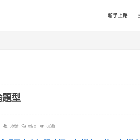
新手上路
論題型
0討論
0留言
0追蹤