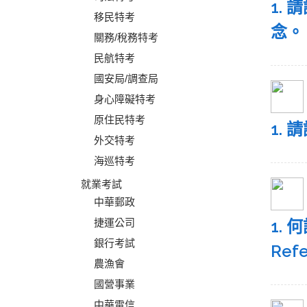
1.
移民特考
念。
關務/稅務特考
民航特考
國安局/調查局
身心障礙特考
原住民特考
1.
外交特考
海巡特考
就業考試
中華郵政
捷運公司
1. 
銀行考試
Re
農漁會
國營事業
中華電信