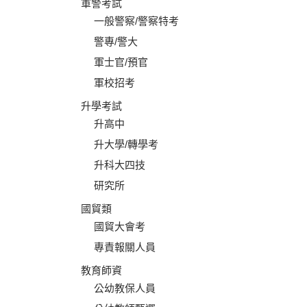
軍警考試
一般警察/警察特考
警專/警大
軍士官/預官
軍校招考
升學考試
升高中
升大學/轉學考
升科大四技
研究所
國貿類
國貿大會考
專責報關人員
教育師資
公幼教保人員