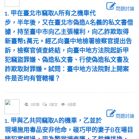
問題討論
1. 甲在臺北市竊取A所有之機車代
步，半年後，又在臺北市偽造A名義的私文書借
據，持至臺中市向乙主張權利，向乙詐欺取得
新臺幣1萬元。經乙向臺中地檢署檢察官提出告
訴，檢察官偵查終結，向臺中地方法院起訴甲
犯竊盜罪嫌、偽造私文書、行使偽造私文書及
詐欺取財罪嫌。試問：臺中地方法院對上開案
件是否均有管轄權？
0討論
0留言
0追蹤
問題討論
1. 甲與乙共同竊取A的機車，乙並於
現場施用毒品安非他命，碰巧甲的妻子B在場目