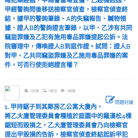
睹犯案經過，甲為警當場查獲，乙趁機逃逸，
甲經警詢問後移送檢察官偵查，檢察官偵查終
結，據甲的警詢筆錄、A的失竊報告、贓物領
據、證人B的警詢證言筆錄，以甲、乙涉有共同
竊盜罪嫌及乙犯有施用毒品罪嫌提起公訴。法
院審理中，傳喚證人B到庭作證。試問：證人B
對甲、乙共同竊盜罪嫌及乙施用毒品罪嫌的案
件，可否行使拒絕證言權？
0討論
0留言
0追蹤
問題討論
1. 甲持鋸子到其鄰房乙公寓大廈內，
將乙大廈管理委員會種植於庭園中的羅漢松4棵
鋸短而毀損之，乙大廈管理委員會乃向檢察官
提出甲毀損的告訴，檢察官偵查終結起訴甲犯