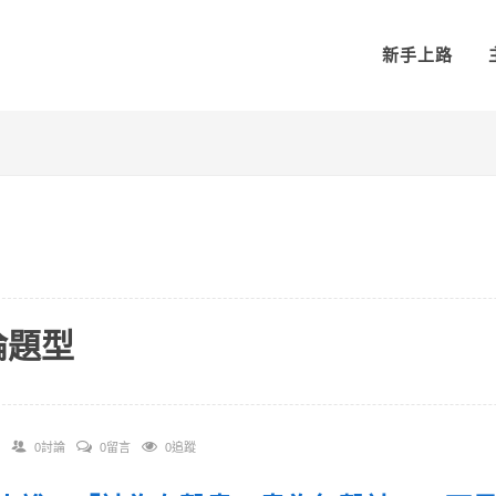
新手上路
論題型
0討論
0留言
0追蹤