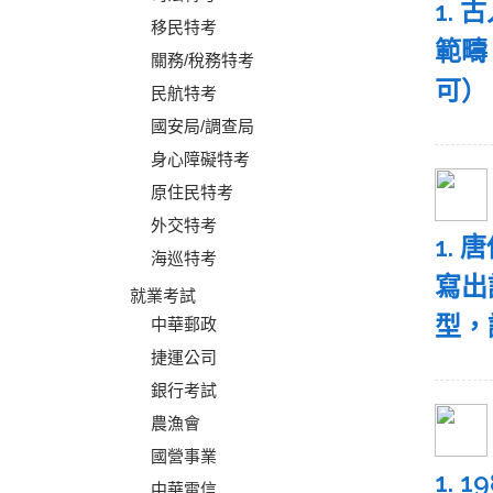
1.
移民特考
範疇
關務/稅務特考
可）
民航特考
國安局/調查局
身心障礙特考
原住民特考
外交特考
1.
海巡特考
寫出
就業考試
型，
中華郵政
捷運公司
銀行考試
農漁會
國營事業
1.
中華電信