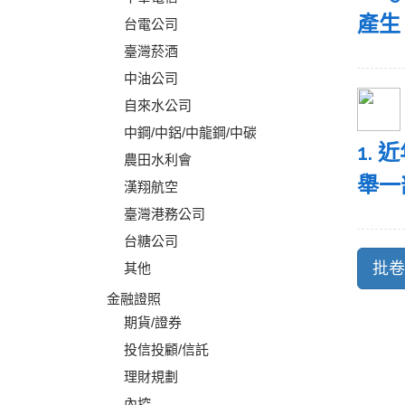
產生
台電公司
臺灣菸酒
中油公司
自來水公司
中鋼/中鋁/中龍鋼/中碳
1.
農田水利會
舉一
漢翔航空
臺灣港務公司
台糖公司
其他
金融證照
期貨/證券
投信投顧/信託
理財規劃
內控