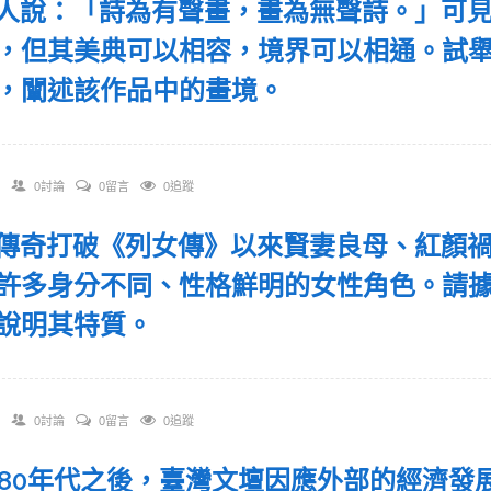
 古人說：「詩為有聲畫，畫為無聲詩。」可
，但其美典可以相容，境界可以相通。試
，闡述該作品中的畫境。
0討論
0留言
0追蹤
 唐傳奇打破《列女傳》以來賢妻良母、紅顏
許多身分不同、性格鮮明的女性角色。請
說明其特質。
0討論
0留言
0追蹤
 1980年代之後，臺灣文壇因應外部的經濟