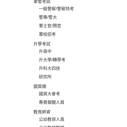
軍警考試
一般警察/警察特考
警專/警大
軍士官/預官
軍校招考
升學考試
升高中
升大學/轉學考
升科大四技
研究所
國貿類
國貿大會考
專責報關人員
教育師資
公幼教保人員