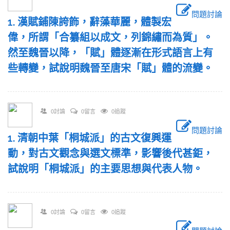
問題討論
1. 漢賦鋪陳誇飾，辭藻華麗，體製宏
偉，所謂「合纂組以成文，列錦繡而為質」。
然至魏晉以降，「賦」體逐漸在形式語言上有
些轉變，試說明魏晉至唐宋「賦」體的流變。
0討論
0留言
0追蹤
問題討論
1. 清朝中葉「桐城派」的古文復興運
動，對古文觀念與選文標準，影響後代甚鉅，
試說明「桐城派」的主要思想與代表人物。
0討論
0留言
0追蹤