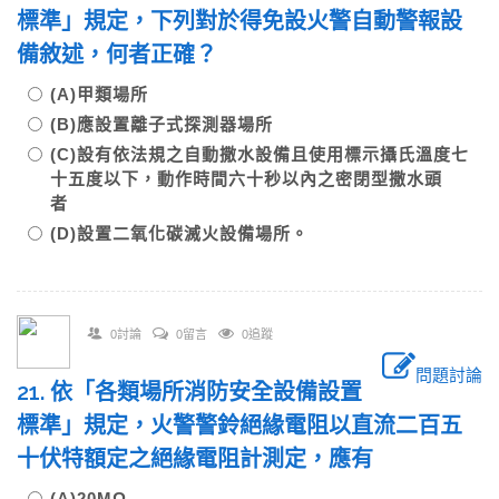
標準」規定，下列對於得免設火警自動警報設
備敘述，何者正確？
(A)甲類場所
(B)應設置離子式探測器場所
(C)設有依法規之自動撒水設備且使用標示攝氏溫度七
十五度以下，動作時間六十秒以內之密閉型撒水頭
者
(D)設置二氧化碳滅火設備場所。
0討論
0留言
0追蹤
問題討論
21. 依「各類場所消防安全設備設置
標準」規定，火警警鈴絕緣電阻以直流二百五
十伏特額定之絕緣電阻計測定，應有
(A)20MΩ