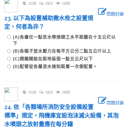
0討論
0留言
0追蹤
問題討論
23. 以下為設置補助撒水栓之設置規
定，何者為非？
(A)各層任一點至水帶接頭之水平距離在十五公尺以
下
(B)各瞄子放水壓力在每平方公分二點五公斤以上
(C)開關閥設在距地板面一點五公尺以下
(D)配管從各層流水檢知裝置一次側配置。
0討論
0留言
0追蹤
問題討論
24. 依「各類場所消防安全設備設置
標準」規定，飛機庫宜設泡沫滅火設備，其泡
水噴頭之放射量應在每分鐘