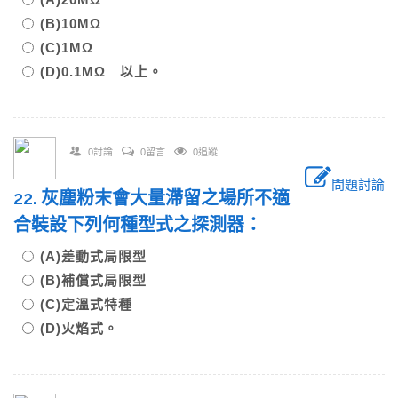
(B)10MΩ
(C)1MΩ
(D)0.1MΩ 以上。
0討論
0留言
0追蹤
問題討論
22. 灰塵粉末會大量滯留之場所不適
合裝設下列何種型式之探測器：
(A)差動式局限型
(B)補償式局限型
(C)定溫式特種
(D)火焰式。