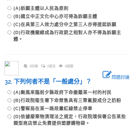
(A)訴願主體以人民為原則
(B)國立中正文化中心亦可得為訴願主體
(C)在具第三人效力處分中之第三人亦得提起訴願
(D)行政機關縱成為行政罰之相對人亦不得為訴願主
體。
0討論
0留言
0追蹤
問題討論
32. 下列何者不是「一般處分」？
(A)颱風來臨前夕縣政府下命撤離某一村的村民
(B)行政院衛生署下命禁售具有三聚氰胺成分之奶粉
(C)警察局在某一路段畫紅線禁止停車
(D)依據廢棄物清理法之規定，行政院環保署公告某些
類型商店禁止免費提供塑膠購物袋。