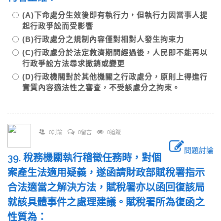
(A)下命處分生效後即有執行力，但執行力因當事人提
起行政爭訟而受影響
(B)行政處分之規制內容僅對相對人發生拘束力
(C)行政處分於法定救濟期間經過後，人民即不能再以
行政爭訟方法尋求撤銷或變更
(D)行政機關對於其他機關之行政處分，原則上得進行
實質內容適法性之審查，不受該處分之拘束。
0討論
0留言
0追蹤
問題討論
39. 稅務機關執行稽徵任務時，對個
案產生法適用疑義，遂函請財政部賦稅署指示
合法適當之解決方法，賦稅署亦以函回復該局
就該具體事件之處理建議。賦稅署所為復函之
性質為：