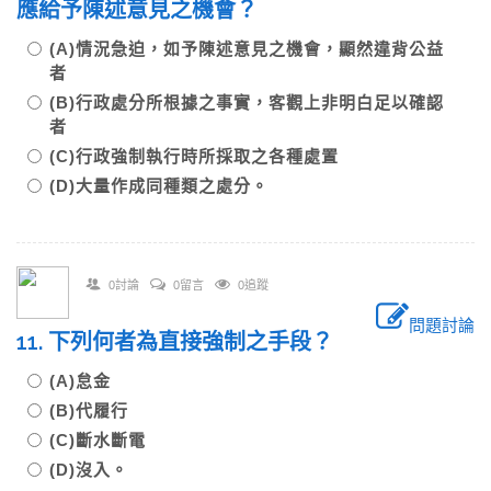
應給予陳述意見之機會？
(A)情況急迫，如予陳述意見之機會，顯然違背公益
者
(B)行政處分所根據之事實，客觀上非明白足以確認
者
(C)行政強制執行時所採取之各種處置
(D)大量作成同種類之處分。
0討論
0留言
0追蹤
問題討論
11. 下列何者為直接強制之手段？
(A)怠金
(B)代履行
(C)斷水斷電
(D)沒入。