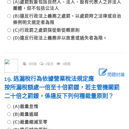
(A)處罰對象包括自然人、法人、設有代表人之非法人
團體，但不包括公法人
(B)違反行政法上義務之處罰，以處罰時之法律或自治
條例明文規定者為限
(C)行政罰之處罰採從新從輕原則
(D)違反行政法上義務非以故意或過失者為限。
0討論
0留言
0追蹤
問題討論
19. 逃漏稅行為依據營業稅法規定應
按所漏稅額處一倍至十倍罰鍰，若主管機關罰
二十倍之罰鍰，係違反下列何種裁量原則？
(A)裁量怠惰
(B)裁量逾越
(C)裁量縮減至零