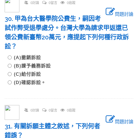
0討論
0留言
0追蹤
問題討論
30. 甲為台大醫學院公費生，嗣因考
試作弊受退學處分。台灣大學為請求甲返還已
領公費新臺幣20萬元，應提起下列何種行政訴
訟？
(A)撤銷訴訟
(B)課予義務訴訟
(C)給付訴訟
(D)確認訴訟。
0討論
0留言
0追蹤
問題討論
31. 有關訴願主體之敘述，下列何者
錯誤？