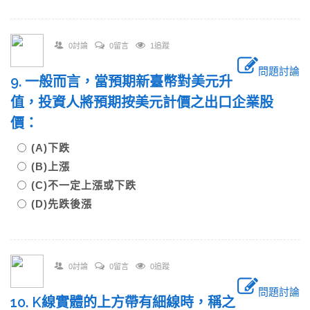
0討論
0留言
1追蹤
問題討論
9. 一般而言，當預期新臺幣對美元升
值，投資人將預期按美元計價之出口企業股
價：
(A)下跌
(B)上漲
(C)不一定上漲或下跌
(D)先跌後漲
0討論
0留言
0追蹤
問題討論
10. K線實體的上方帶有細線時，稱之