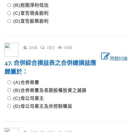
(B)前期淨利低估
(C)宣告現金股利
(D)宣告股票股利
0討論
1留言
0追蹤
問題討論
47. 合併綜合損益表之合併總損益應
歸屬於：
(A)合併商譽
(B)合併商譽及長期股權投資之減損
(C)母公司業主
(D)母公司業主及非控制權益