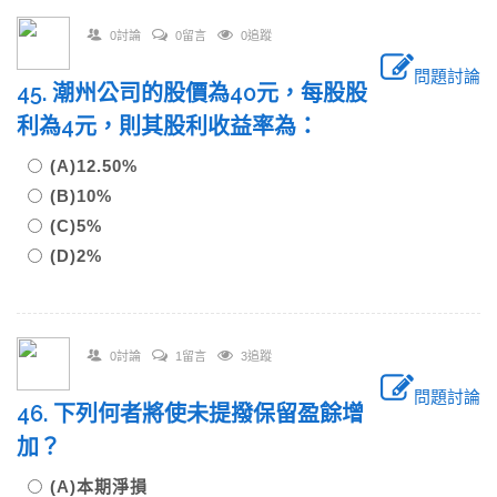
0討論
0留言
0追蹤
問題討論
45. 潮州公司的股價為40元，每股股
利為4元，則其股利收益率為：
(A)12.50%
(B)10%
(C)5%
(D)2%
0討論
1留言
3追蹤
問題討論
46. 下列何者將使未提撥保留盈餘增
加？
(A)本期淨損