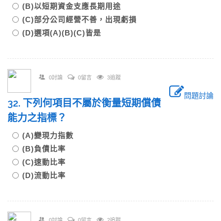
(B)以短期資金支應長期用途
(C)部分公司經營不善，出現虧損
(D)選項(A)(B)(C)皆是
0討論
0留言
3追蹤
問題討論
32. 下列何項目不屬於衡量短期償債
能力之指標？
(A)變現力指數
(B)負債比率
(C)速動比率
(D)流動比率
0討論
0留言
2追蹤