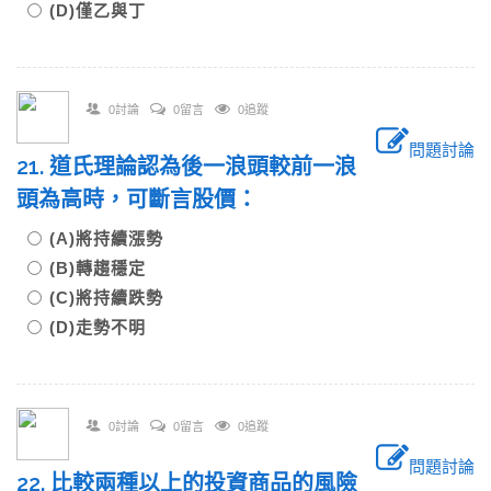
(D)僅乙與丁
0討論
0留言
0追蹤
問題討論
21. 道氏理論認為後一浪頭較前一浪
頭為高時，可斷言股價：
(A)將持續漲勢
(B)轉趨穩定
(C)將持續跌勢
(D)走勢不明
0討論
0留言
0追蹤
問題討論
22. 比較兩種以上的投資商品的風險