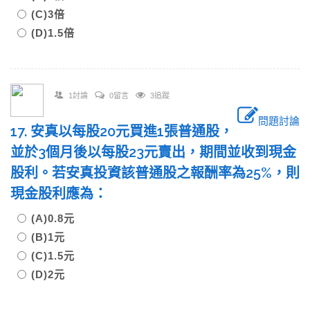
(C)3倍
(D)1.5倍
1討論
0留言
3追蹤
問題討論
17. 安真以每股20元買進1張普通股，
並於3個月後以每股23元賣出，期間並收到現金
股利。若安真投資該普通股之報酬率為25%，則
現金股利應為：
(A)0.8元
(B)1元
(C)1.5元
(D)2元