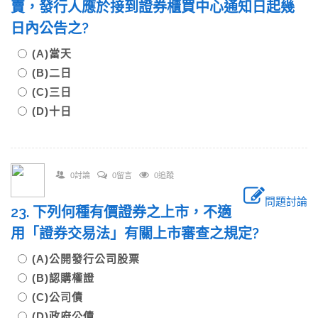
賣，發行人應於接到證券櫃買中心通知日起幾
日內公告之?
(A)當天
(B)二日
(C)三日
(D)十日
0討論
0留言
0追蹤
問題討論
23. 下列何種有價證券之上市，不適
用「證券交易法」有關上市審查之規定?
(A)公開發行公司股票
(B)認購權證
(C)公司債
(D)政府公債