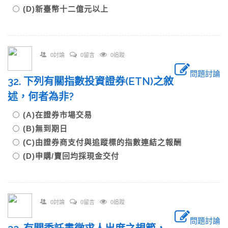
(D)新臺幣十二億元以上
0討論
0留言
0追蹤
問題討論
32. 下列有關指數投資證券(ETN)之敘
述，何者為非?
(A)在證券市場交易
(B)無到期日
(C)由證券商支付與追蹤標的指數連結之報酬
(D)申購/賣回均採現金交付
0討論
0留言
0追蹤
問題討論