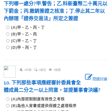
下列哪一處分?甲.警告；乙.科新臺幣二十萬元以
下罰金；丙.撤銷簽證之核准；丁.停止其二年以
內辦理「證券交易法」所定之簽證
(A)甲、乙、丙、丁
(B)甲、乙、丙
(C)甲、乙、丁
(D)甲、丙、丁
0討論
0留言
0追蹤
問題討論
10. 下列那些事項應經審計委員會全
體成員二分之一以上同意，並提董事會決議?
(A)內部控制制度有效性之考核
(B)為他人背書或提供保證之處理程序