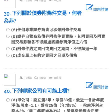
0討論
0留言
0追蹤
問題討論
39. 下列關於債券附條件交易，何者
為非?
(A)任何專業證券商皆可承做附條件交易
(B)證券自營商為債券附條件買賣時，其附買回及附賣
回交易餘額各不得超過該證券商淨值之六倍
(C)附條件約定買回或賣回之期間，不得超過一年
(D)成交單上有約定買回之日期及價格
0討論
0留言
0追蹤
問題討論
40. 下列哪家公司有可能上櫃?
(A)甲公司：設立滿3年，淨值33億，最近一會計年度
淨值/股本=1.1，營收25億（年增5%），稅前淨利占
股本2%（前二年度均為3%），營業活動現金正流