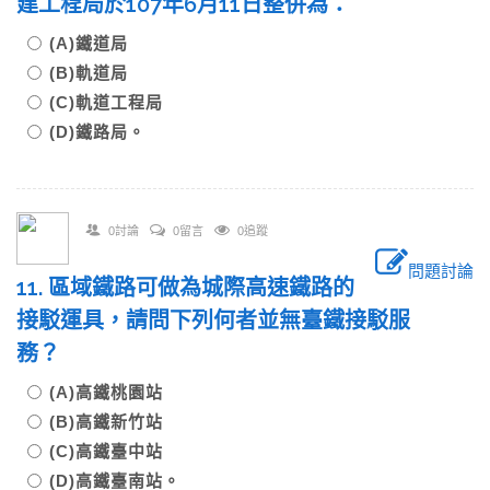
建工程局於107年6月11日整併為：
(A)鐵道局
(B)軌道局
(C)軌道工程局
(D)鐵路局。
0討論
0留言
0追蹤
問題討論
11. 區域鐵路可做為城際高速鐵路的
接駁運具，請問下列何者並無臺鐵接駁服
務？
(A)高鐵桃園站
(B)高鐵新竹站
(C)高鐵臺中站
(D)高鐵臺南站。