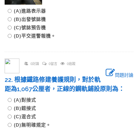
(A)進路表示器
(B)出發號誌機
(C)號誌預告機
(D)平交道警報機。
0討論
0留言
0追蹤
問題討論
22. 根據鐵路修建養護規則，對於軌
距為1,067公厘者，正線的鋼軌鋪設原則為：
(A)對接式
(B)錯接式
(C)混合式
(D)無明確規定。