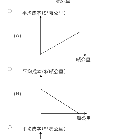
(A)
(B)