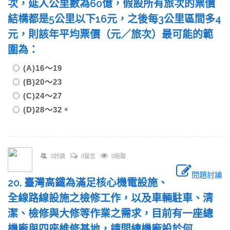
次，延人公里數為60億，假設所有旅次的票價
結構都是5公里以下16元，之後每3公里區間多4
元，則該年平均票價（元／旅次）最可能的範
圍為：
(A)16～19
(B)20～23
(C)24～27
(D)28～32。
0討論
0留言
0追蹤
問題討論
20. 臺灣高鐵為滿足核心機電設施、
全線路線設施之檢修工作，以及車輛駐車、清
潔、檢修與大修等作業之需求，目前有一座總
機廠與四座維修基地，請問總機廠設於何