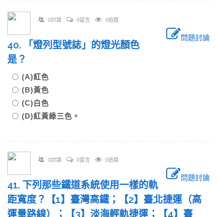
0討論
0留言
0追蹤
問題討論
40. 「燈列型號誌」的燈光顏色
是？
(A)紅色
(B)黃色
(C)白色
(D)紅黃綠三色。
0討論
0留言
0追蹤
問題討論
41. 下列那些鐵道系統使用一樣的軌
距寬度？【1】臺灣高鐵；【2】臺北捷運（高
運量路線）；【3】淡海輕軌捷運；【4】臺