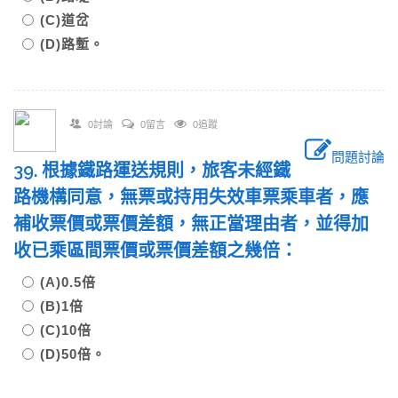
(C)道岔
(D)路塹。
0討論
0留言
0追蹤
問題討論
39. 根據鐵路運送規則，旅客未經鐵
路機構同意，無票或持用失效車票乘車者，應
補收票價或票價差額，無正當理由者，並得加
收已乘區間票價或票價差額之幾倍：
(A)0.5倍
(B)1倍
(C)10倍
(D)50倍。