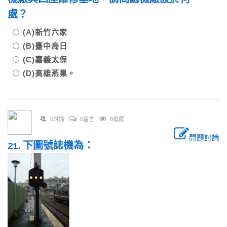
處？
(A)新竹六家
(B)臺中烏日
(C)嘉義太保
(D)高雄燕巢。
0討論
0留言
0追蹤
問題討論
21. 下圖號誌機為：