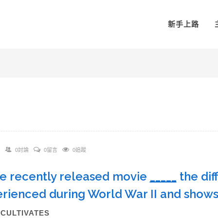
新手上路
0討論
0留言
0追蹤
he recently released movie
_____
the dif
rienced during World War II and shows
)CULTIVATES