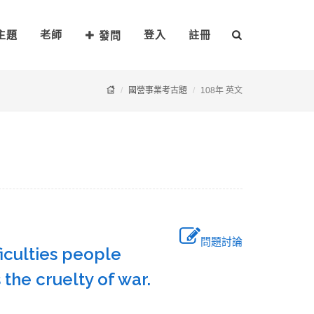
主題
老師
登入
註冊
發問
國營事業考古題
108年 英文
問題討論
ficulties people
 the cruelty of war.