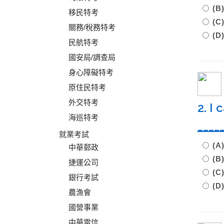
(
移民特考
(
關務/稅務特考
(D
民航特考
國安局/調查局
身心障礙特考
原住民特考
外交特考
2. I
海巡特考
____
就業考試
(
中華郵政
(B
捷運公司
(C
銀行考試
(D
農漁會
國營事業
中華電信