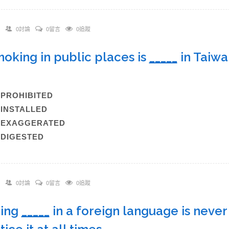
0討論
0留言
0追蹤
moking in public places is
_____
in Taiwa
.
)PROHIBITED
)INSTALLED
C)EXAGGERATED
)DIGESTED
0討論
0留言
0追蹤
eing
_____
in a foreign language is never