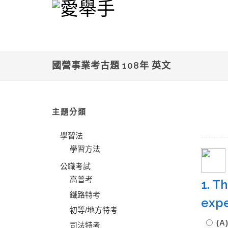
國營事業考古題 108年 英文
主題分類
學習法
學習方法
公職考試
高普考
1. T
鐵路特考
expe
初等/地方特考
(A
司法特考