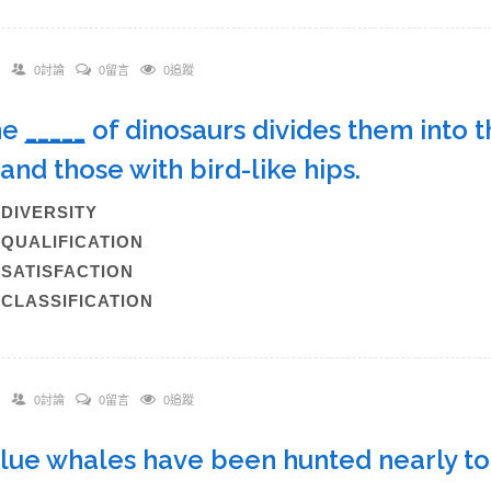
0討論
0留言
0追蹤
he
_____
of dinosaurs divides them into th
 and those with bird-like hips.
)DIVERSITY
)QUALIFICATION
)SATISFACTION
)CLASSIFICATION
0討論
0留言
0追蹤
Blue whales have been hunted nearly t