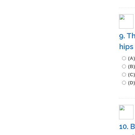
9. T
hips
(A
(B
(C
(D
10. 