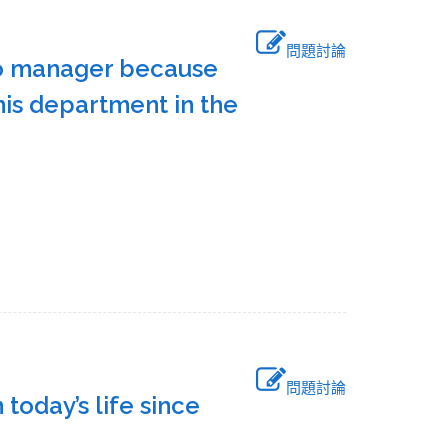
問題討論
to manager because
this department in the
問題討論
 today’s life since