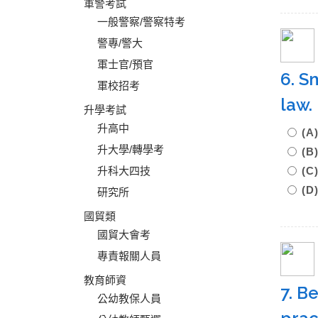
軍警考試
一般警察/警察特考
警專/警大
軍士官/預官
6. S
軍校招考
law
升學考試
升高中
(A
升大學/轉學考
(B
升科大四技
(
(D
研究所
國貿類
國貿大會考
專責報關人員
教育師資
7. B
公幼教保人員