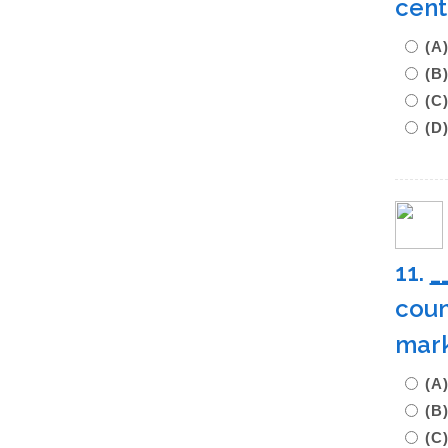
cen
(A
(B
(C
(D
11.
_
coun
mar
(A
(
(C