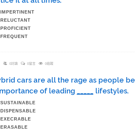
tice it at all times.
)IMPERTINENT
)RELUCTANT
)PROFICIENT
)FREQUENT
0討論
0留言
0追蹤
ybrid cars are all the rage as people
importance of leading
_____
lifestyles
)SUSTAINABLE
)DISPENSABLE
C)EXECRABLE
)ERASABLE