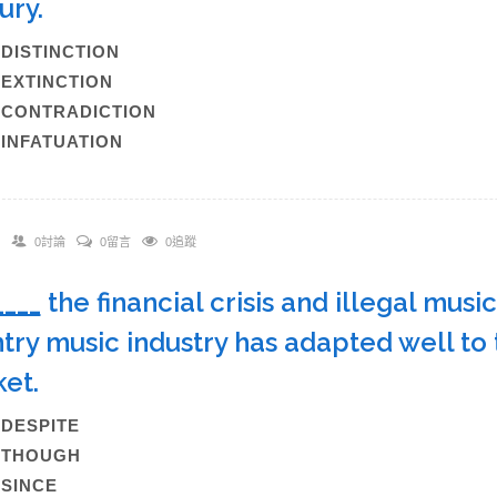
tury.
)DISTINCTION
)EXTINCTION
)CONTRADICTION
)INFATUATION
0討論
0留言
0追蹤
____
the financial crisis and illegal mus
try music industry has adapted well to 
ket.
)DESPITE
B)THOUGH
)SINCE