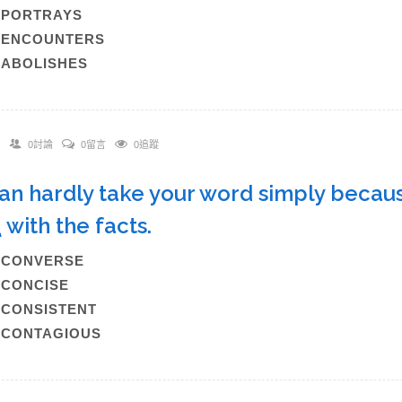
B)PORTRAYS
C)ENCOUNTERS
)ABOLISHES
0討論
0留言
0追蹤
 can hardly take your word simply becaus
_
with the facts.
A)CONVERSE
)CONCISE
)CONSISTENT
)CONTAGIOUS