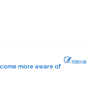
問題討論
 become more aware of
.