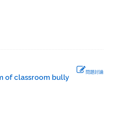
問題討論
m of classroom bully