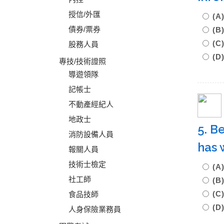
授信/外匯
(
債券/票券
(
(C
股務人員
(D
專技/技術證照
導遊領隊
記帳士
不動產經紀人
地政士
5. B
消防設備人員
has 
報關人員
技術士檢定
(
社工師
(B
(C
食品技師
(D
人身保險業務員