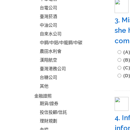
台電公司
臺灣菸酒
3. Mi
中油公司
she 
自來水公司
com
中鋼/中鋁/中龍鋼/中碳
農田水利會
(A
漢翔航空
(
(
臺灣港務公司
(D
台糖公司
其他
金融證照
期貨/證券
投信投顧/信託
4. I
理財規劃
info
內控