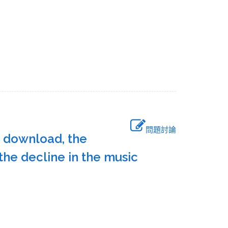
問題討論
ic download, the
the decline in the music