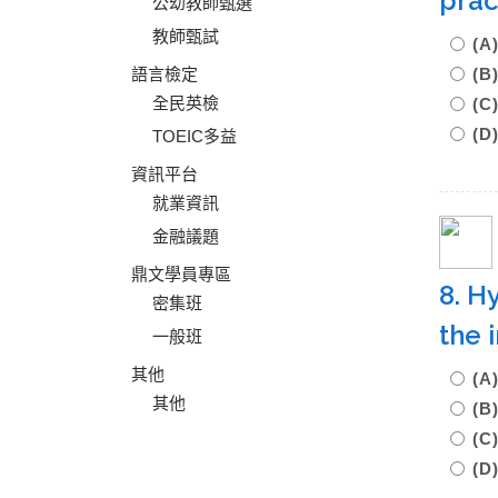
prac
公幼教師甄選
教師甄試
(A
語言檢定
(B
全民英檢
(C
(D
TOEIC多益
資訊平台
就業資訊
金融議題
鼎文學員專區
8. H
密集班
the 
一般班
其他
(A
其他
(B
(
(D