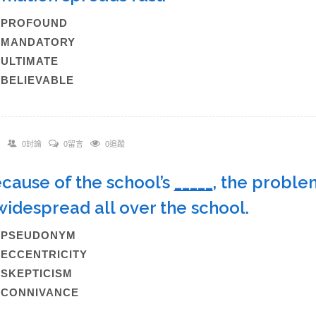
A)PROFOUND
B)MANDATORY
)ULTIMATE
)BELIEVABLE
0討論
0留言
0追蹤
ecause of the school’s
_____
, the proble
widespread all over the school.
A)PSEUDONYM
)ECCENTRICITY
)SKEPTICISM
)CONNIVANCE