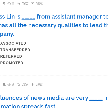
0討論
0留言
0追蹤
ss Lin is
_____
from assistant manager 
has all the necessary qualities to lead 
pany.
)ASSOCIATED
B)TRANSFERRED
C)REFERRED
)PROMOTED
0討論
0留言
0追蹤
nfluences of news media are very
_____
in
rmation spreads fast.