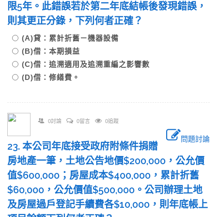
限5年。此錯誤若於第二年底結帳後發現錯誤，
則其更正分錄，下列何者正確？
(A)貸：累計折舊－機器設備
(B)借：本期損益
(C)借：追溯適用及追溯重編之影響數
(D)借：修繕費。
0討論
0留言
0追蹤
問題討論
23. 本公司年底接受政府附條件捐贈
房地產一筆，土地公告地價$200,000，公允價
值$600,000；房屋成本$400,000，累計折舊
$60,000，公允價值$500,000。公司辦理土地
及房屋過戶登記手續費各$10,000，則年底帳上